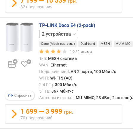
7 199 — 10 539
п
грн.
обор
о
32 предложения
само
о
опре
т
опти
з
TP-LINK Deco E4 (2-pack)
путь
ы
1
от
в
устройство
3
поль
а
Deco (Mesh-системы)
Dual-band
MESH
MU-MIMO
устройства
устро
м
4.0 /
1
отзыв
до
осно
Тип:
MESH система
п
роуте
WAN:
Ethernet
о
и
Подключение:
LAN 2 порта, 100 Мбит/с
д
напр
Wi-Fi:
Wi-Fi 5 (AC)
а
траф
2.4 ГГц:
300 Мбит/с
т
через
5 ГГц:
867 Мбит/с
е
выбр
Спросить
Антенны и сигнал:
MU-MIMO, 23 dBm, 2 антенн(
д
узлы.
о
Бесш
1 699 — 3 999
грн.
б
пере
а
70 предложений
в
в
свою
л