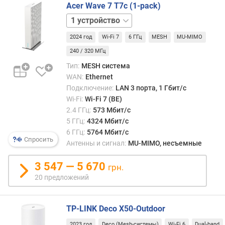
очере
Acer Wave 7 T7c (1-pack)
е
означ
н
2
что
и
устройства
3
смен
я
2024 год
Wi-Fi 7
6 ГГц
MESH
MU-MIMO
устройства
нодо
240 / 320 МГц
прои
п
без
Тип:
MESH система
о
разр
WAN:
Ethernet
к
связ
Подключение:
LAN 3 порта, 1 Гбит/с
о
—
Wi-Fi:
Wi-Fi 7 (BE)
л
таки
2.4 ГГц:
573 Мбит/с
и
образ
5 ГГц:
4324 Мбит/с
ч
ни
е
6 ГГц:
5764 Мбит/с
сам
Спросить
с
Антенны и сигнал:
MU-MIMO, несъемные
польз
т
ни
в
3 547 — 5 670
грн.
его
у
20 предложений
устро
п
вооб
р
не
е
TP-LINK Deco X50-Outdoor
заме
д
пере
2023 год
Deco (Mesh-системы)
Wi-Fi 6
Dual-band