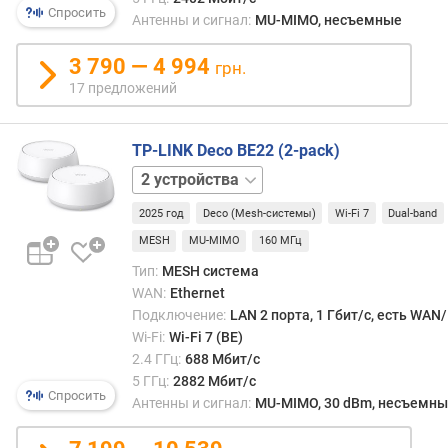
и
Спросить
ближ
Антенны и сигнал:
MU-MIMO, несъемные
м
ноду
и
3 790 — 4 994
грн.
о
бесш
17 предложений
т
пере
д
межд
о
узлам
TP-LINK Deco BE22 (2-pack)
р
Смыс
1
о
дина
устройство
3
г
марш
2025 год
Deco (Mesh-системы)
Wi-Fi 7
Dual-band
устройства
и
закл
х
MESH
MU-MIMO
160 МГц
в
к
том,
Тип:
MESH система
д
что
WAN:
Ethernet
е
в
Подключение:
LAN 2 порта, 1 Гбит/с, есть WAN
ш
сети
Wi-Fi:
Wi-Fi 7 (BE)
е
нет
2.4 ГГц:
688 Мбит/с
в
фикс
5 ГГц:
2882 Мбит/с
ы
марш
Спросить
Антенны и сигнал:
MU-MIMO, 30 dBm, несъемны
м
для
трафи