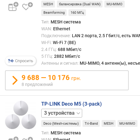
обши
MESH
балансировка (Dual WAN)
MU-MIMO
р
прост
о
Beamforming
160 МГц
для
с
Тип:
MESH система
котор
т
WAN:
Ethernet
мало
ь
Подключение:
LAN 2 порта, 2.5 Гбит/с, есть W
одно
п
Wi-Fi:
Wi-Fi 7 (BE)
роуте
р
2.4 ГГц:
688 Мбит/с
и
5 ГГц:
2882 Мбит/с
5
Спросить
Антенны и сигнал:
MU-MIMO, 4 антенн(ы), нес
Г
Г
9 688 — 10 176
ц
грн.
(
8 предложений
М
б
TP-LINK Deco M5 (3-pack)
и
т
1
/
устройство
2
с
Deco (Mesh-системы)
Tri-Band
MESH
MU-MIMO
устройства
)
Тип:
MESH система
WAN:
Ethernet