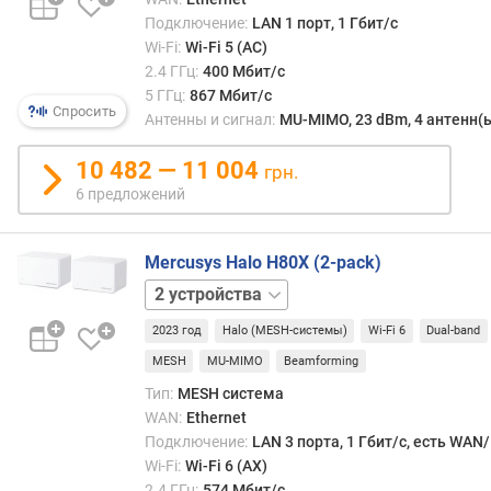
м
Подключение:
LAN 1 порт, 1 Гбит/с
а
Wi-Fi:
Wi-Fi 5 (AC)
к
2.4 ГГц:
400 Мбит/с
с
5 ГГц:
867 Мбит/с
.
Спросить
Антенны и сигнал:
MU-MIMO, 23 dBm, 4 антенн(
с
к
10 482 — 11 004
грн.
о
р
6 предложений
о
с
Mercusys Halo H80X (2-pack)
т
ь
1
п
устройство
3
р
2023 год
Halo (MESH-системы)
Wi-Fi 6
Dual-band
устройства
и
MESH
MU-MIMO
Beamforming
6
Тип:
MESH система
WAN:
Ethernet
Г
Подключение:
LAN 3 порта, 1 Гбит/с, есть WAN
Г
Wi-Fi:
Wi-Fi 6 (AX)
ц
2.4 ГГц:
574 Мбит/с