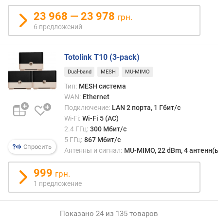
т
23 968 — 23 978
грн.
и
6 предложений
п
а
н
Totolink T10 (3-pack)
т
Dual-band
MESH
MU-MIMO
е
н
Тип:
MESH система
н
WAN:
Ethernet
Подключение:
LAN 2 порта, 1 Гбит/с
к
Wi-Fi:
Wi-Fi 5 (AC)
о
2.4 ГГц:
300 Мбит/с
э
5 ГГц:
867 Мбит/с
ф
Спросить
Антенны и сигнал:
MU-MIMO, 22 dBm, 4 антенн(
ф
и
999
грн.
ц
1 предложение
и
е
н
Показано 24 из 135 товаров