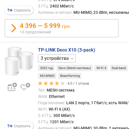
(
5 ГГц:
2402 Мбит/с
М
Спросить
Антенны и сигнал:
MU-MIMO, 23 dBm, несъемны
б
и
4 396 — 5 999
т
грн.
/
16 предложений
с
)
TP-LINK Deco X10 (3-pack)
п
1
о
устройство
2
л
2023 год
Deco (Mesh-системы)
Wi-Fi 6
Dual-band
устройства
о
MU-MIMO
Beamforming
с
4.0 /
1
отзыв
а
Тип:
MESH система
п
WAN:
Ethernet
р
Подключение:
LAN 2 порта, 1 Гбит/с, есть WAN
о
п
Wi-Fi:
Wi-Fi 6 (AX)
у
2.4 ГГц:
300 Мбит/с
с
5 ГГц:
1201 Мбит/с
Спросить
к
Антенны и сигнал:
MU-MIMO, 30 dBm, 2 антенн(