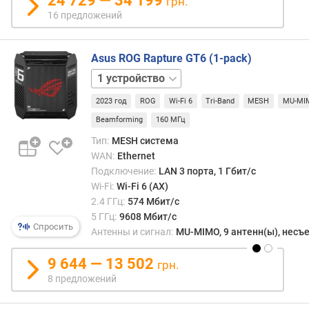
24 729 — 34 199
грн.
р
16 предложений
т
о
в
Asus ROG Rapture GT6 (1-pack)
2
с
устройства
к
2023 год
ROG
Wi-Fi 6
Tri-Band
MESH
MU-MI
о
р
Beamforming
160 МГц
о
Тип:
MESH система
с
WAN:
Ethernet
т
Подключение:
LAN 3 порта, 1 Гбит/с
ь
Wi-Fi:
Wi-Fi 6 (AX)
W
2.4 ГГц:
574 Мбит/с
A
5 ГГц:
9608 Мбит/с
N
Спросить
Антенны и сигнал:
MU-MIMO, 9 антенн(ы), нес
п
о
9 644 — 13 502
грн.
р
8 предложений
т
о