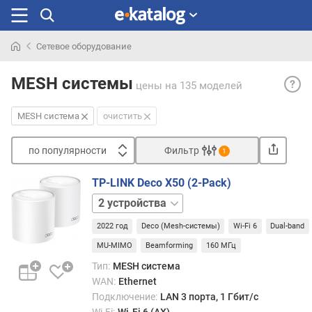
Сетевое оборудование
Искали
MESH
раньше
MESH системы
цены
на 135 моделей
сист
— об
MESH система
очистить
для
пост
по популярности
Фильтр
бесп
1
сетей
Сортировать
в
TP-LINK Deco X50 (2-Pack)
п
форм
1
о
MESH
устройство
3
п
2022 год
Deco (Mesh-системы)
Wi-Fi 6
Dual-band
устройства
о
Осно
MU-MIMO
Beamforming
160 МГц
п
таких
у
Тип:
MESH система
сетей
л
WAN:
Ethernet
явля
я
Подключение:
LAN 3 порта, 1 Гбит/с
срав
р