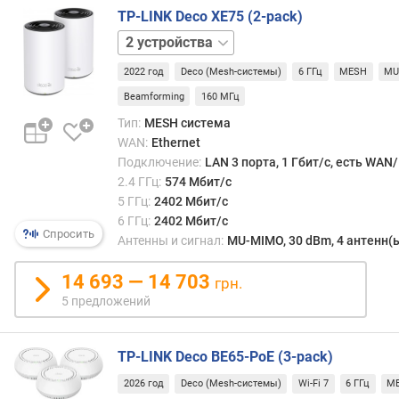
в
TP-LINK Deco XE75 (2-pack)
к
1
о
устройство
3
л
2022 год
Deco (Mesh-системы)
6 ГГц
MESH
MU
устройства
-
Beamforming
160 МГц
в
Тип:
MESH система
о
WAN:
Ethernet
L
Подключение:
LAN 3 порта, 1 Гбит/с, есть WAN
A
2.4 ГГц:
574 Мбит/с
N
5 ГГц:
2402 Мбит/с
п
6 ГГц:
2402 Мбит/с
о
Спросить
Антенны и сигнал:
MU-MIMO, 30 dBm, 4 антенн(
р
т
14 693 — 14 703
о
грн.
в
5 предложений
с
к
TP-LINK Deco BE65-PoE (3-pack)
о
2026 год
Deco (Mesh-системы)
Wi-Fi 7
6 ГГц
M
р