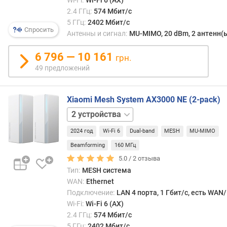
мало
Wi-Fi:
Wi-Fi 6 (AX)
н
узлы
2.4 ГГц:
574 Мбит/с
о
(ноды
5 ГГц:
2402 Мбит/с
с
Спросить
спос
Антенны и сигнал:
MU-MIMO, 20 dBm, 2 антенн(
т
взаи
и
межд
6 796 — 10 161
грн.
собо
49 предложений
о
по
т
бесп
д
канал
Xiaomi Mesh System AX3000 NE (2-pack)
е
особ
1
ш
обра
устройство
3
е
—
2024 год
Wi-Fi 6
Dual-band
MESH
MU-MIMO
устройства
в
в
ы
Beamforming
160 МГц
форм
х
5.0 /
2
отзыва
дина
к
марш
Тип:
MESH система
д
с
WAN:
Ethernet
о
авто
Подключение:
LAN 4 порта, 1 Гбит/с, есть WAN
р
подк
Wi-Fi:
Wi-Fi 6 (AX)
о
поль
2.4 ГГц:
574 Мбит/с
г
к
5 ГГц:
2402 Мбит/с