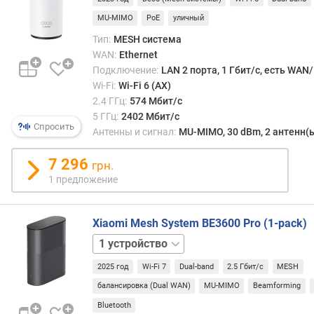
л
это
о
MU-MIMO
PoE
уличный
быва
ж
Тип:
MESH система
особ
е
важн
WAN:
Ethernet
н
для
Подключение:
LAN 2 порта, 1 Гбит/с, есть WAN
и
онлай
Wi-Fi:
Wi-Fi 6 (AX)
й
игр,
2.4 ГГц:
574 Мбит/с
прос
5 ГГц:
2402 Мбит/с
Спросить
виде
Антенны и сигнал:
MU-MIMO, 30 dBm, 2 антенн(
и
и
н
неко
7 296
грн.
т
други
е
1 предложение
задач
р
особ
ф
треб
Xiaomi Mesh System BE3600 Pro (1-pack)
е
к
й
3
стаб
с
устройства
соеди
п
2025 год
Wi-Fi 7
Dual-band
2.5 Гбит/с
MESH
о
балансировка (Dual WAN)
MU-MIMO
Beamforming
Бесш
д
режи
Bluetooth
к