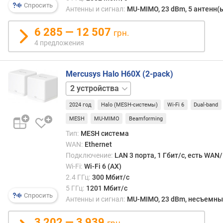
т
Спросить
работ
Антенны и сигнал:
MU-MIMO, 23 dBm, 5 антенн(
ь
с
4
поль
6 285 — 12 507
G
грн.
устр
(
4 предложения
(тогд
L
как
T
в
E
Mercusys Halo H60X (2-pack)
репит
)
3
все
устройства
взаи
д
2024 год
Halo (MESH-системы)
Wi-Fi 6
Dual-band
идут
и
MESH
MU-MIMO
Beamforming
по
а
общи
Тип:
MESH система
п
канал
WAN:
Ethernet
а
что
Подключение:
LAN 3 порта, 1 Гбит/с, есть WAN
з
прив
Wi-Fi:
Wi-Fi 6 (AX)
о
к
н
2.4 ГГц:
300 Мбит/с
потер
ы
5 ГГц:
1201 Мбит/с
скоро
Спросить
р
Антенны и сигнал:
MU-MIMO, 23 dBm, несъемны
иног
а
весь
б
3 202 — 3 939
грн.