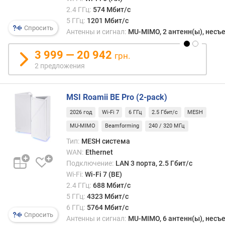
U
2.4 ГГц:
574 Мбит/с
S
5 ГГц:
1201 Мбит/с
Спросить
B
Антенны и сигнал:
MU-MIMO, 2 антенн(ы), нес
-
C
3 999 — 20 942
грн.
2 предложения
W
i
-
MSI Roamii BE Pro (2-pack)
F
2026 год
Wi-Fi 7
6 ГГц
2.5 Гбит/с
MESH
i
а
MU-MIMO
Beamforming
240 / 320 МГц
н
Тип:
MESH система
т
WAN:
Ethernet
е
Подключение:
LAN 3 порта, 2.5 Гбит/с
н
Wi-Fi:
Wi-Fi 7 (BE)
н
2.4 ГГц:
688 Мбит/с
(
5 ГГц:
4323 Мбит/с
ш
6 ГГц:
5764 Мбит/с
т
Спросить
Антенны и сигнал:
MU-MIMO, 6 антенн(ы), нес
)