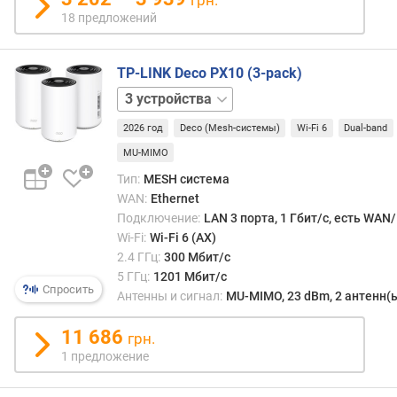
значи
о
18 предложений
С
т
друго
ы
сторо
TP-LINK Deco PX10 (3-pack)
MESH
м
2
обор
а
устройства
обход
к
2026 год
Deco (Mesh-системы)
Wi-Fi 6
Dual-band
знач
с
MU-MIMO
доро
.
боле
с
Тип:
MESH система
трад
к
WAN:
Ethernet
техни
о
Подключение:
LAN 3 порта, 1 Гбит/с, есть WAN
врод
р
Wi-Fi:
Wi-Fi 6 (AX)
тех
о
2.4 ГГц:
300 Мбит/с
же
с
5 ГГц:
1201 Мбит/с
усили
т
Спросить
Антенны и сигнал:
MU-MIMO, 23 dBm, 2 антенн(
Так
ь
что
п
11 686
грн.
обра
р
1 предложение
вним
и
на
2