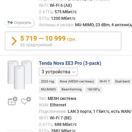
(см.
M
Wi-Fi:
Wi-Fi 6 (AX)
«Про
-
2.4 ГГц:
575 Мбит/с
возм
к
5 ГГц:
1200 Мбит/с
Втор
а
Спросить
Антенны и сигнал:
MU-MIMO, 23 dBm, 4 антенн(
преи
р
закл
т
5 719 — 10 999
в
грн.
а
сохр
66 предложений
скор
о
связи
п
для
Tenda Nova EE3 Pro (3-pack)
т
обме
2
и
траф
устройства
к
межд
2025 год
Nova (MESH системы)
Wi-Fi 7
Dual-band
а
собо
MU-MIMO
Beamforming
160 МГц
ноды
с
Тип:
MESH система
испо
к
WAN:
Ethernet
отде
о
Подключение:
LAN 3 порта, 1 Гбит/с, есть WAN
канал
р
не
Wi-Fi:
Wi-Fi 7 (BE)
о
заде
2.4 ГГц:
688 Мбит/с
с
в
5 ГГц:
2882 Мбит/с