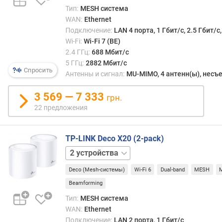
рабо
л
Тип:
MESH система
являе
ю
WAN:
Ethernet
одни
ч
Подключение:
LAN 4 порта, 1 Гбит/с, 2.5 Гбит/
из
е
Wi-Fi:
Wi-Fi 7 (BE)
ключ
н
2.4 ГГц:
688 Мбит/с
преи
и
5 ГГц:
2882 Мбит/с
MESH
Спросить
я
Антенны и сигнал:
MU-MIMO, 4 антенн(ы), нес
сист
пере
в
3 569 — 7 333
грн.
усил
к
Wi-
22 предложения
о
Fi
м
(см.
п
TP-LINK Deco X20 (2-pack)
соот
л
пункт
1
е
и
устройство
3
к
друг
Deco (Mesh-системы)
Wi-Fi 6
Dual-band
MESH
устройства
т
устр
Beamforming
е
с
Тип:
MESH система
режи
S
WAN:
Ethernet
репит
I
Подключение:
LAN 2 порта, 1 Гбит/с