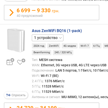
а
н
6 699 — 9 330
грн.
и
40 предложений
я
(
М
Asus ZenWiFi BQ16 (1-pack)
Г
2
ц
устройства
3
)
2024 год
ZenWiFi
4G модем
Wi-Fi 7
6 ГГц
M
устройства
Beamforming
240 / 320 МГц
к
о
Тип:
MESH система
л
WAN:
Ethernet, 3G через USB, 4G LTE через USB
-
Подключение:
LAN 5 портов, 1 Гбит/с, 10 Гбит
в
Wi-Fi:
Wi-Fi 7 (BE)
о
2.4 ГГц:
1376 Мбит/с
W
5 ГГц:
11528 Мбит/с
A
6 ГГц:
11529 Мбит/с
N
Спросить
Антенны и сигнал:
MU-MIMO, 12 антенн(ы), не
п
о