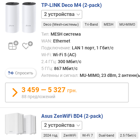
подо
.
TP-LINK Deco M4 (2-pack)
реше
4
1
имее
Г
устройство
3
смыс
Г
Deco (Mesh-системы)
Tri-Band
MESH
MU-MIMO
устройства
в
ц
тех
Тип:
MESH система
(
случа
М
WAN:
Ethernet
когда
б
Подключение:
LAN 1 порт, 1 Гбит/с
упом
и
Wi-Fi:
Wi-Fi 5 (AC)
дост
т
2.4 ГГц:
300 Мбит/с
имею
/
5 ГГц:
867 Мбит/с
реша
Спросить
с
Антенны и сигнал:
MU-MIMO, 23 dBm, 2 антенн(
знач
)
—
3 459 — 5 327
грн.
напри
м
88 предложений
если
а
вы
к
хотит
с
Asus ZenWiFi BD4 (2-pack)
пере
.
1
един
с
устройство
3
бесп
к
2024 год
ZenWiFi
Wi-Fi 7
Dual-band
2.5 Гбит/с
устройства
сеть
о