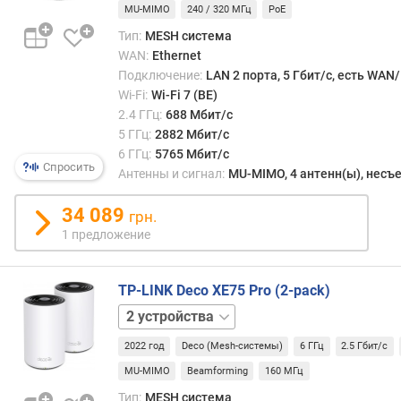
о
MU-MIMO
240 / 320 МГц
PoE
с
Тип:
MESH система
т
WAN:
Ethernet
ь
Подключение:
LAN 2 порта, 5 Гбит/с, есть WAN
L
Wi-Fi:
Wi-Fi 7 (BE)
A
2.4 ГГц:
688 Мбит/с
N
5 ГГц:
2882 Мбит/с
-
6 ГГц:
5765 Мбит/с
п
Спросить
Антенны и сигнал:
MU-MIMO, 4 антенн(ы), нес
о
р
34 089
грн.
т
1 предложение
о
в
TP-LINK Deco XE75 Pro (2-pack)
и
з
1
н
устройство
3
и
2022 год
Deco (Mesh-системы)
6 ГГц
2.5 Гбит/с
устройства
х
MU-MIMO
Beamforming
160 МГц
п
Тип:
MESH система