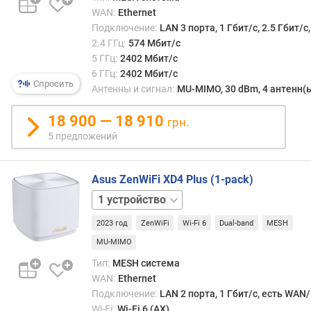
е
WAN:
Ethernet
р
Подключение:
LAN 3 порта, 1 Гбит/с, 2.5 Гбит/
е
2.4 ГГц:
574 Мбит/с
н
5 ГГц:
2402 Мбит/с
а
6 ГГц:
2402 Мбит/с
з
Спросить
Антенны и сигнал:
MU-MIMO, 30 dBm, 4 антенн(
н
а
18 900 — 18 910
ч
грн.
а
5 предложений
е
м
ы
Asus ZenWiFi XD4 Plus (1-pack)
х
2
W
устройства
3
A
2023 год
ZenWiFi
Wi-Fi 6
Dual-band
MESH
устройства
N
MU-MIMO
/
Тип:
MESH система
L
WAN:
Ethernet
A
Подключение:
LAN 2 порта, 1 Гбит/с, есть WAN
N
Wi-Fi:
Wi-Fi 6 (AX)