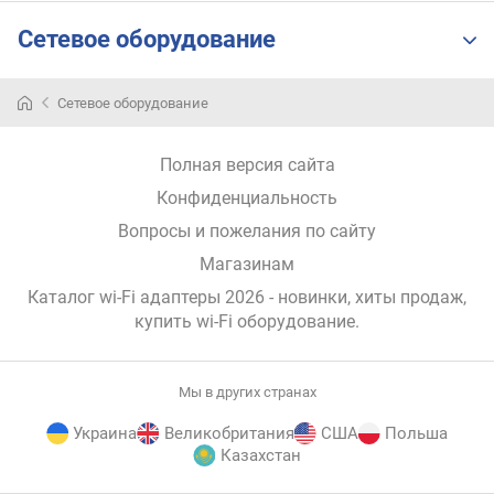
(
Сетевое оборудование
м
о
б
Сетевое оборудование
.
и
н
Полная версия сайта
т
Конфиденциальность
е
р
Вопросы и пожелания по сайту
н
Магазинам
е
т
Каталог wi-Fi адаптеры 2026 - новинки, хиты продаж,
)
купить wi-Fi оборудование
.
м
о
Мы в других странах
щ
н
Украина
Великобритания
США
Польша
о
Казахстан
с