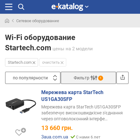
Сетевое оборудование
Искали
раньше
Wi-Fi оборудование
Startech.com
цены
на 2 модели
Startech.com
очистить
по популярности
Фильтр
1
Сортировать
Мережева карта StarTech
п
US1GA30SFP
о
Мережева карта StarTech US1GA30SFP
п
забезпечує високошвидкісне з'єднання
о
через оптоволоконний
інтерфе…
п
13 660
грн.
у
л
3aua.com.ua
С нами 6 лет