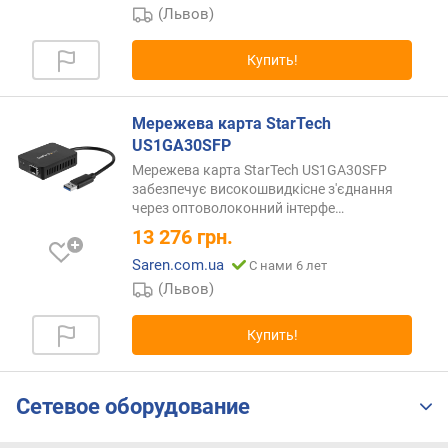
я
(Львов)
р
н
Купить!
о
с
т
Мережева карта StarTech
и
US1GA30SFP
Мережева карта StarTech US1GA30SFP
о
забезпечує високошвидкісне з'єднання
т
через оптоволоконний
інтерфе…
д
13 276
грн.
е
ш
Saren.com.ua
С нами 6 лет
е
(Львов)
в
ы
Купить!
х
к
д
Сетевое оборудование
о
р