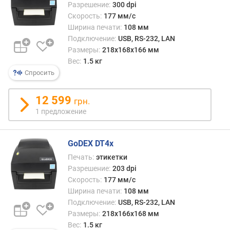
Разрешение:
300 dpi
а
г
Скорость:
177 мм/с
и
Ширина печати:
108 мм
(
Подключение:
USB, RS-232, LAN
м
Размеры:
218х168х166 мм
м
Вес:
1.5 кг
)
Спросить
м
12 599
грн.
а
1 предложение
к
с
.
GoDEX DT4x
д
и
Печать:
этикетки
а
Разрешение:
203 dpi
м
Скорость:
177 мм/с
е
Ширина печати:
108 мм
т
Подключение:
USB, RS-232, LAN
р
Размеры:
218x166x168 мм
р
Вес:
1.5 кг