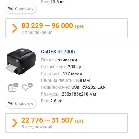
Вес:
13.6 кг
я
р
Спросить
н
о
83 229 — 96 000
грн.
с
4 предложения
т
и
GoDEX RT700I+
о
Печать:
этикетки
т
Разрешение:
203 dpi
д
е
Скорость:
177 мм/с
ш
Ширина печати:
108 мм
е
Подключение:
USB, RS-232, LAN
в
Размеры:
280x186x210 мм
ы
Вес:
2.6 кг
Спросить
х
к
22 776 — 31 507
д
грн.
о
5 предложений
р