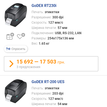
о
г
GoDEX RT230i
и
Печать:
этикетки
м
Разрешение:
300 dpi
Скорость:
127 мм/с
о
Ширина печати:
57 мм
т
Подключение:
USB, RS-232, LAN
д
Размеры:
254x175x136 мм
о
Вес:
1.65 кг
р
Спросить
о
г
и
15 692 — 17 503
грн.
х
3 предложения
к
д
е
GoDEX RT-200 UES
ш
Печать:
этикетки
е
Разрешение:
203 dpi
в
Скорость:
127 мм/с
ы
Ширина печати:
54 мм
м