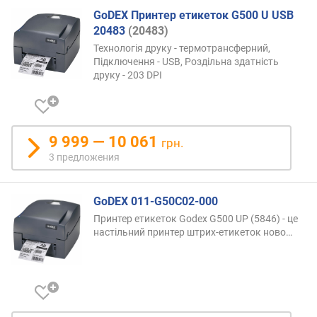
GoDEX Принтер етикеток G500 U USB
20483
(20483)
Технологія друку - термотрансферний,
Підключення - USB, Роздільна здатність
друку - 203 DPI
9 999 — 10 061
грн.
3 предложения
GoDEX 011-G50С02-000
Принтер етикеток Godex G500 UP (5846) - це
настільний принтер штрих-етикеток
ново…