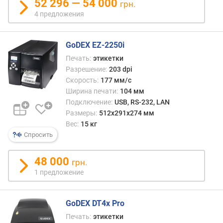
52 296 — 54 000
грн.
а
4 предложения
п
е
ч
GoDEX EZ-2250i
а
Печать:
этикетки
т
Разрешение:
203 dpi
и
Скорость:
177 мм/с
(
Ширина печати:
104 мм
м
Подключение:
USB, RS-232, LAN
м
)
Размеры:
512x291x274 мм
Вес:
15 кг
ш
Спросить
и
р
48 000
грн.
и
1 предложение
н
а
б
GoDEX DT4x Pro
у
Печать:
этикетки
м