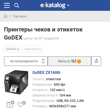
Торговля
Искали
раньше
Принтеры чеков и этикеток
GoDEX
цены
на 87 моделей
GoDEX
очистить
по популярности
Фильтр
1
Сортировать
GoDEX ZX1600i
п
Печать:
этикетки
о
Разрешение:
600 dpi
п
Скорость:
102 мм/с
о
Ширина печати:
104 мм
п
Подключение:
USB, RS-232, LAN
у
Размеры:
465x308x271 мм
л