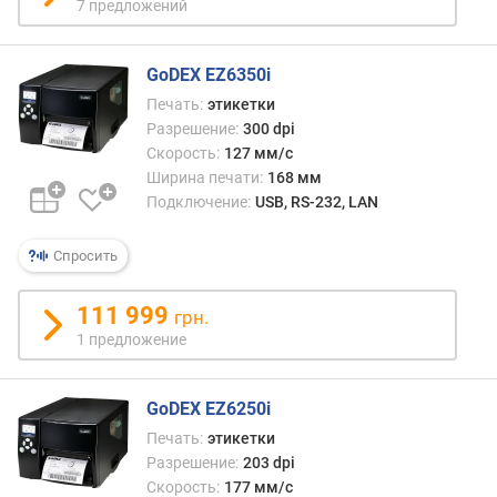
7 предложений
с
к
GoDEX EZ6350i
о
Печать:
этикетки
р
Разрешение:
300 dpi
о
с
Скорость:
127 мм/с
т
Ширина печати:
168 мм
ь
Подключение:
USB, RS-232, LAN
п
е
Спросить
ч
а
111 999
грн.
т
и
1 предложение
(
м
GoDEX EZ6250i
м
/
Печать:
этикетки
с
Разрешение:
203 dpi
)
Скорость:
177 мм/с