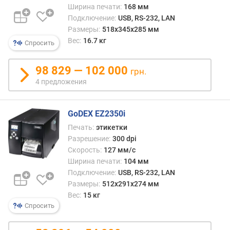
Ширина печати:
168 мм
ш
Подключение:
USB, RS-232, LAN
и
Размеры:
518x345x285 мм
р
Вес:
16.7 кг
Спросить
и
н
а
98 829 — 102 000
грн.
п
4 предложения
е
ч
а
GoDEX EZ2350i
т
Печать:
этикетки
и
Разрешение:
300 dpi
(
Скорость:
127 мм/с
м
Ширина печати:
104 мм
м
Подключение:
USB, RS-232, LAN
)
Размеры:
512х291х274 мм
Вес:
15 кг
д
Спросить
л
и
н