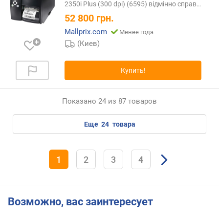
2350i Plus (300 dpi) (6595) відмінно
справ…
52 800
грн.
Mallprix.com
Менее года
(Киев)
Купить!
Показано 24 из 87 товаров
еще
24
товара
1
2
3
4
Возможно, вас заинтересует