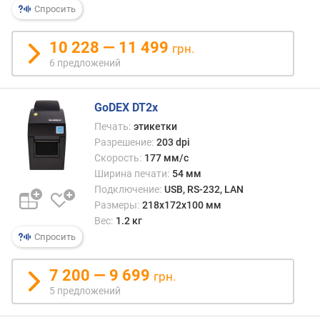
у
Спросить
л
о
10 228 — 11 499
н
грн.
а
6 предложений
(
м
м
GoDEX DT2x
)
Печать:
этикетки
Разрешение:
203 dpi
в
Скорость:
177 мм/с
е
Ширина печати:
54 мм
с
Подключение:
USB, RS-232, LAN
(
Размеры:
218х172х100 мм
к
Вес:
1.2 кг
г
Спросить
)
7 200 — 9 699
грн.
5 предложений