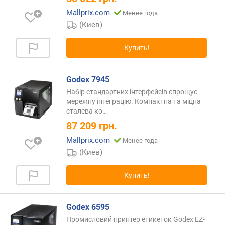
Mallprix.com
Менее года
(Киев)
Купить!
Godex 7945
Набір стандартних інтерфейсів спрощує
мережну інтеграцію. Компактна та міцна
сталева
ко…
87 209
грн.
Mallprix.com
Менее года
(Киев)
Купить!
Godex 6595
Промисловий принтер етикеток Godex EZ-