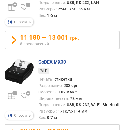
Подключение:
USB, RS-232, LAN
Размеры:
254x175x136 мм
п
Вес:
1.6 кг
о
о
Спросить
т
з
11 180 — 13 001
грн.
ы
8 предложений
в
а
м
GoDEX MX30
п
Wi-Fi
о
Печать:
этикетки
д
Разрешение:
203 dpi
а
Скорость:
102 мм/с
т
Ширина печати:
72 мм
е
Подключение:
USB, RS-232, Wi-Fi, Bluetooth
д
Размеры:
171х79х114 мм
о
Спросить
Вес:
0.7 кг
б
а