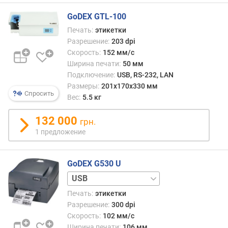
з
р
GoDEX GTL-100
е
Печать:
этикетки
ш
Разрешение:
203 dpi
е
Скорость:
152 мм/с
н
Ширина печати:
50 мм
и
Подключение:
USB, RS-232, LAN
е
Размеры:
201х170х330 мм
п
Спросить
Вес:
5.5 кг
е
ч
132 000
грн.
а
т
1 предложение
и
(
GoDEX G530 U
d
p
USB
i
+
Печать:
этикетки
)
LAN
Разрешение:
300 dpi
+
Скорость:
102 мм/с
к
RS-
Ширина печати:
106 мм