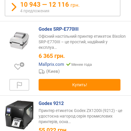
10 943 — 12 116
грн.
4 предложения
Godex SRP-E770III
Офісний настільний принтер етикеток Bixolon
SRP-E770III – це простий, надійний у
експлуа…
6 365
грн.
Mallprix.com
Менее года
(Киев)
Купить!
Godex 9212
Принтер етикеток Godex ZX1200i (9212) - це
удостоєна нагород серія промислових
принтерів,
осна…
55 022
грн.