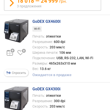
18 018 — 24 999
в
грн.
л
3 предложения
е
н
GoDEX GX4600I
и
я
Wi-Fi
Печать:
этикетки
п
Разрешение:
600 dpi
о
к
Скорость:
203 мм/с
о
Ширина печати:
106 мм
л
Подключение:
USB, RS-232, LAN, Wi-Fi
и
Размеры:
465x263x310 мм
ч
Вес:
13.6 кг
е
Спросить
Ожидается в продаже
с
т
в
GoDEX GX4300i
у
Печать:
этикетки
п
Разрешение:
300 dpi
р
Скорость:
203 мм/с
е