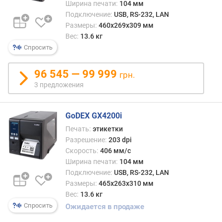
Ширина печати:
104 мм
д
Подключение:
USB, RS-232, LAN
л
Размеры:
460x269x309 мм
о
Вес:
13.6 кг
ж
Спросить
е
н
и
96 545 — 99 999
грн.
й
3 предложения
т
GoDEX GX4200i
и
Печать:
этикетки
п
Разрешение:
203 dpi
Скорость:
406 мм/с
м
Ширина печати:
104 мм
а
Подключение:
USB, RS-232, LAN
к
Размеры:
465x263x310 мм
с
.
Вес:
13.6 кг
р
Спросить
Ожидается в продаже
а