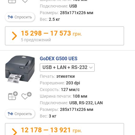
о
232
л
Подключение:
USB
и
Размеры:
285х171х226 мм
Спросить
ч
Вес:
2.5 кг
е
с
15 298 — 17 573
грн.
т
5 предложений
в
о
с
GoDEX G500 UES
и
USB
м
в
Печать:
этикетки
о
Разрешение:
203 dpi
л
Скорость:
127 мм/с
о
Ширина печати:
108 мм
в
Подключение:
USB, RS-232, LAN
в
Размеры:
285х171х226 мм
р
Спросить
Вес:
3 кг
я
д
12 178 — 13 921
грн.
у