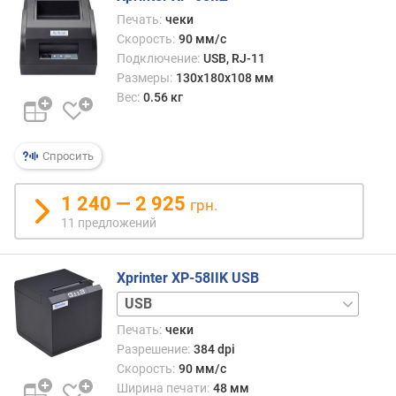
Печать:
чеки
Скорость:
90 мм/с
Подключение:
USB, RJ-11
Размеры:
130x180x108 мм
Вес:
0.56 кг
Спросить
1 240 — 2 925
грн.
11 предложений
Xprinter XP-58IIK USB
USB
+
Печать:
чеки
RS-
Разрешение:
384 dpi
232
Скорость:
90 мм/с
+
Ширина печати:
48 мм
Wi-