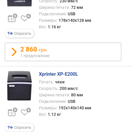
Скорость:
230 мм/с
Ширина печати:
72 мм
Подключение:
USB
Размеры:
178х140х128 мм
Вес:
1.16 кг
Спросить
2 860
грн.
1 предложение
Xprinter XP-E200L
Печать:
чеки
Скорость:
200 мм/с
Ширина печати:
80 мм
Подключение:
USB
Размеры:
192x140x140 мм
Вес:
1.12 кг
Спросить