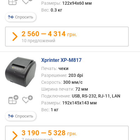
а
Размеры:
122x94x60 мм
г
Вес:
0.3 кг
и
Спросить
(
м
2 560 — 4 314
грн.
м
10 предложений
)
м
Xprinter XP-M817
а
к
Печать:
чеки
с
Разрешение:
203 dpi
.
Скорость:
300 мм/с
д
Ширина печати:
72 мм
и
Подключение:
USB, RS-232, RJ-11, LAN
а
Размеры:
192х145х143 мм
м
Вес:
1 кг
е
Спросить
т
р
3 190 — 5 328
грн.
р
7 предложений