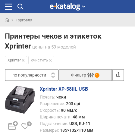
Торговля
Искали
раньше
Принтеры чеков и этикеток
Xprinter
цены
на 59 моделей
Xprinter
очистить
по популярности
Фильтр
1
Сортировать
Xprinter XP-58IIL USB
п
Печать:
чеки
о
Разрешение:
203 dpi
п
Скорость:
90 мм/с
о
Ширина печати:
48 мм
п
Подключение:
USB, RJ-11
у
Размеры:
185×132×110 мм
л