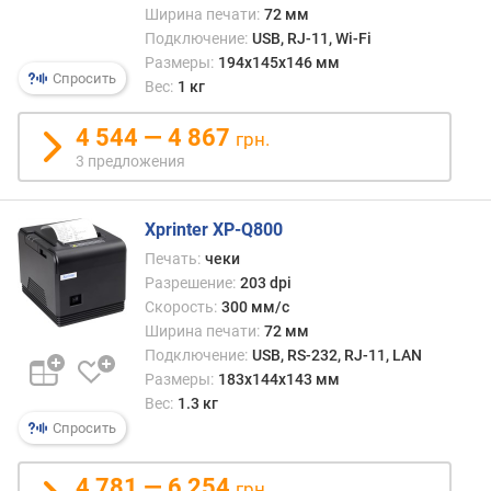
з
Ширина печати:
72 мм
р
Подключение:
USB, RJ-11, Wi-Fi
е
Размеры:
194x145x146 мм
ш
Спросить
Вес:
1 кг
е
н
4 544 — 4 867
грн.
и
3 предложения
е
п
е
Xprinter XP-Q800
ч
Печать:
чеки
а
Разрешение:
203 dpi
т
Скорость:
300 мм/с
и
(
Ширина печати:
72 мм
d
Подключение:
USB, RS-232, RJ-11, LAN
p
Размеры:
183х144х143 мм
i
Вес:
1.3 кг
)
Спросить
к
4 781 — 6 254
грн.