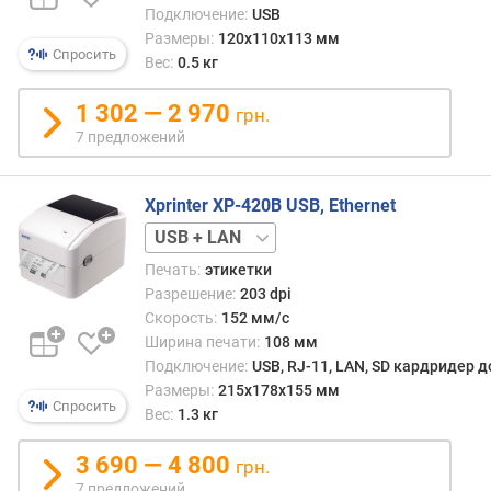
Подключение:
USB
Fi
Размеры:
120х110х113 мм
+
Спросить
Вес:
0.5 кг
Bluetooth
1 302 — 2 970
грн.
7 предложений
Xprinter XP-420B USB, Ethernet
USB
USB
+
Печать:
этикетки
Wi-
Разрешение:
203 dpi
Fi
Скорость:
152 мм/с
Ширина печати:
108 мм
Подключение:
USB, RJ-11, LAN, SD кардридер д
Размеры:
215x178x155 мм
Спросить
Вес:
1.3 кг
3 690 — 4 800
грн.
7 предложений