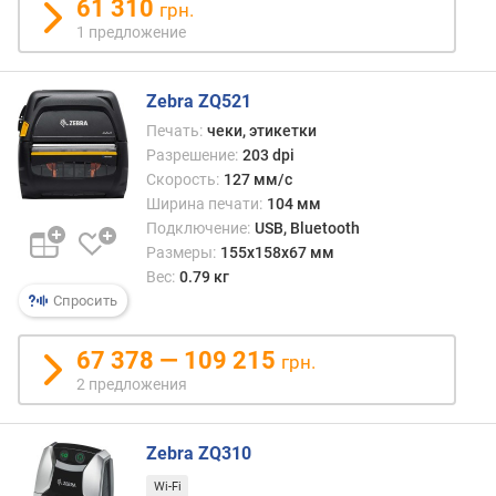
61 310
грн.
1 предложение
Zebra ZQ521
Печать:
чеки, этикетки
Разрешение:
203 dpi
Скорость:
127 мм/с
Ширина печати:
104 мм
Подключение:
USB, Bluetooth
Размеры:
155x158x67 мм
Вес:
0.79 кг
Спросить
67 378 — 109 215
грн.
2 предложения
Zebra ZQ310
Wi-Fi