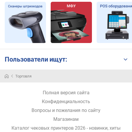
Пользователи ищут:
Принтер
Торговля
для
печати
этикеток
Полная версия сайта
–
Конфиденциальность
разновидность
печатной
Вопросы и пожелания по сайту
полиграфической
Магазинам
техники,
которая
Каталог чековых принтеров 2026 - новинки, хиты