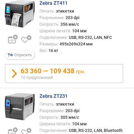
Zebra ZT411
(
Печать:
этикетки
м
м
Разрешение:
203 dpi
)
Скорость:
356 мм/с
Ширина печати:
104 мм
м
Подключение:
USB, RS-232, LAN, NFC
а
Размеры:
495х269х324 мм
к
Вес:
16 кг
с
Спросить
.
д
63 360 — 109 438
грн.
и
10 предложений
а
м
е
Zebra ZT231
т
Печать:
этикетки
р
Разрешение:
203 dpi
р
Скорость:
305 мм/с
у
Ширина печати:
104 мм
л
о
Подключение:
USB, RS-232, LAN, Bluetooth