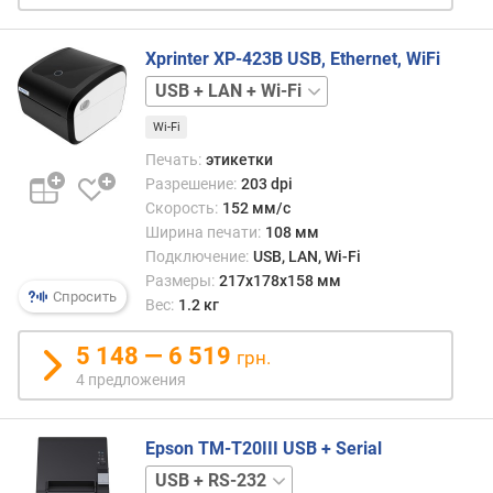
ш
е
Xprinter XP-423B USB, Ethernet, WiFi
н
USB
USB
и
+
е
Wi-Fi
LAN
USB
п
+
е
Печать:
этикетки
RS-
ч
Разрешение:
203 dpi
232
USB
а
Скорость:
152 мм/с
+
т
Ширина печати:
108 мм
Wi-
и
Подключение:
USB, LAN, Wi-Fi
Fi
(
Размеры:
217x178x158 мм
d
Спросить
Вес:
1.2 кг
p
i
5 148 — 6 519
грн.
)
4 предложения
к
о
Epson TM-T20III USB + Serial
л
LAN
и