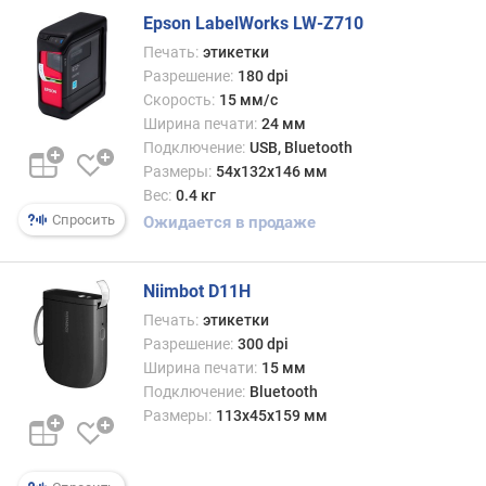
р
Epson LabelWorks LW-Z710
и
Печать:
этикетки
н
Разрешение:
180 dpi
а
Скорость:
15 мм/с
п
Ширина печати:
24 мм
е
Подключение:
USB, Bluetooth
ч
Размеры:
54x132x146 мм
а
т
Вес:
0.4 кг
и
Спросить
Ожидается в продаже
(
м
м
Niimbot D11H
)
Печать:
этикетки
Разрешение:
300 dpi
д
Ширина печати:
15 мм
л
Подключение:
Bluetooth
и
Размеры:
113х45х159 мм
н
а
п