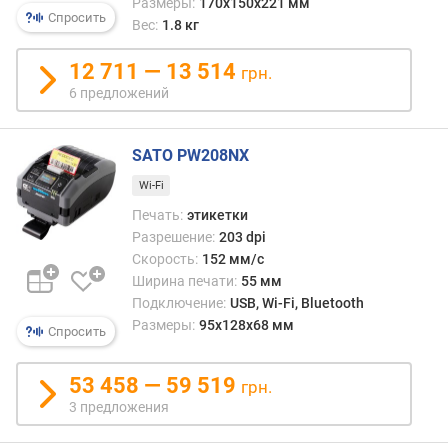
к
Размеры:
170x150x221 мм
Спросить
о
Вес:
1.8 кг
р
о
12 711 — 13 514
грн.
с
6 предложений
т
ь
п
SATO PW208NX
е
Wi-Fi
ч
а
Печать:
этикетки
т
Разрешение:
203 dpi
и
Скорость:
152 мм/с
(
Ширина печати:
55 мм
м
Подключение:
USB, Wi-Fi, Bluetooth
м
Размеры:
95x128x68 мм
Спросить
/
с
)
53 458 — 59 519
грн.
3 предложения
ш
и