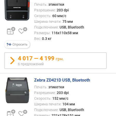
н
Печать:
этикетки
и
Разрешение:
203 dpi
я
Скорость:
60 мм/с
Ширина печати:
75 мм
п
Подключение:
USB, Bluetooth
о
Размеры:
116x110x58 мм
к
Вес:
0.3 кг
о
Спросить
л
и
ч
4 017 — 4 199
грн.
е
6 предложений
с
т
в
Zebra ZD421D USB, Bluetooth
у
Печать:
этикетки
п
Разрешение:
203 dpi
р
Скорость:
152 мм/с
е
Ширина печати:
104 мм
д
Подключение:
USB, Bluetooth
л
Размеры:
221x178x151 мм