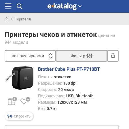
Торговля
Искали
раньше
Принтеры чеков и этикеток
цены
на
944 модели
по популярности
Фильтр
Сортировать
Brother Cube Plus PT-P710BT
п
Печать:
этикетки
о
Разрешение:
180 dpi
п
Скорость:
20 мм/с
о
Подключение:
USB, Bluetooth
п
Размеры:
128х67х128 мм
у
Вес:
0.7 кг
л
я
Спросить
р
н