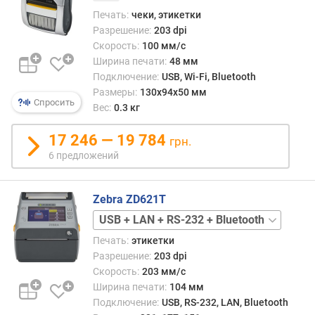
Печать:
чеки, этикетки
Разрешение:
203 dpi
Скорость:
100 мм/с
Ширина печати:
48 мм
Подключение:
USB, Wi-Fi, Bluetooth
Размеры:
130x94x50 мм
Спросить
Вес:
0.3 кг
17 246 — 19 784
грн.
6 предложений
Zebra ZD621T
USB
+
Печать:
этикетки
LAN
USB
Разрешение:
203 dpi
+
Скорость:
203 мм/с
LAN
Ширина печати:
104 мм
Подключение:
USB, RS-232, LAN, Bluetooth