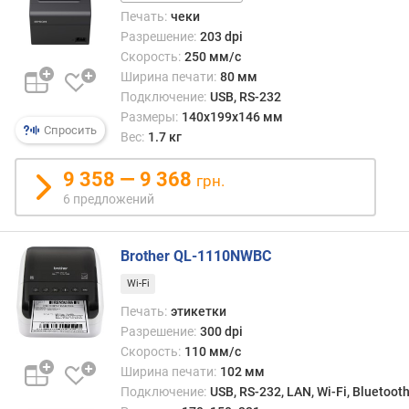
ч
Печать:
чеки
е
Разрешение:
203 dpi
с
Скорость:
250 мм/с
т
Ширина печати:
80 мм
в
Подключение:
USB, RS-232
о
Размеры:
140x199x146 мм
с
Спросить
Вес:
1.7 кг
и
м
9 358 — 9 368
в
грн.
о
6 предложений
л
о
Brother QL-1110NWBC
в
в
Wi-Fi
р
Печать:
этикетки
я
Разрешение:
300 dpi
д
Скорость:
110 мм/с
у
Ширина печати:
102 мм
с
Подключение:
USB, RS-232, LAN, Wi-Fi, Bluetoot