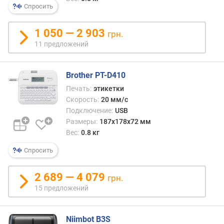
Спросить
о
т
з
1 050 — 2 903
грн.
ы
11 предложений
в
а
м
Brother PT-D410
Печать:
этикетки
п
Скорость:
20 мм/с
о
Подключение:
USB
д
Размеры:
187x178x72 мм
а
Вес:
0.8 кг
т
е
Спросить
д
о
2 689 — 4 079
грн.
б
а
15 предложений
в
л
Niimbot B3S
е