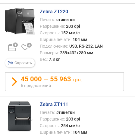
Zebra ZT220
Печать:
этикетки
Разрешение:
203 dpi
Скорость:
152 мм/с
Ширина печати:
104 мм
Подключение:
USB, RS-232, LAN
Размеры:
239х432х280 мм
Вес:
7.8 кг
Спросить
45 000 — 55 963
грн.
6 предложений
Zebra ZT111
Печать:
этикетки
Разрешение:
203 dpi
Скорость:
254 мм/с
Ширина печати:
104 мм