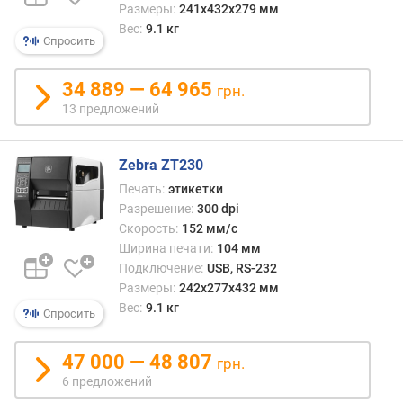
н
Размеры:
241х432х279 мм
а
Вес:
9.1 кг
Спросить
(
м
м
34 889 — 64 965
грн.
)
13 предложений
в
е
Zebra ZT230
с
Печать:
этикетки
(
Разрешение:
300 dpi
к
Скорость:
152 мм/с
г
Ширина печати:
104 мм
)
Подключение:
USB, RS-232
Размеры:
242х277х432 мм
Вес:
9.1 кг
Спросить
47 000 — 48 807
грн.
6 предложений