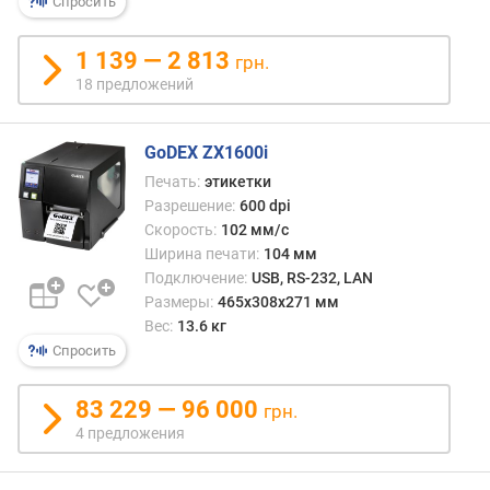
Спросить
е
ч
а
1 139 — 2 813
грн.
т
18 предложений
и
(
м
GoDEX ZX1600i
м
Печать:
этикетки
)
Разрешение:
600 dpi
Скорость:
102 мм/с
ш
Ширина печати:
104 мм
и
Подключение:
USB, RS-232, LAN
р
и
Размеры:
465x308x271 мм
н
Вес:
13.6 кг
а
Спросить
б
у
83 229 — 96 000
грн.
м
4 предложения
а
г
и