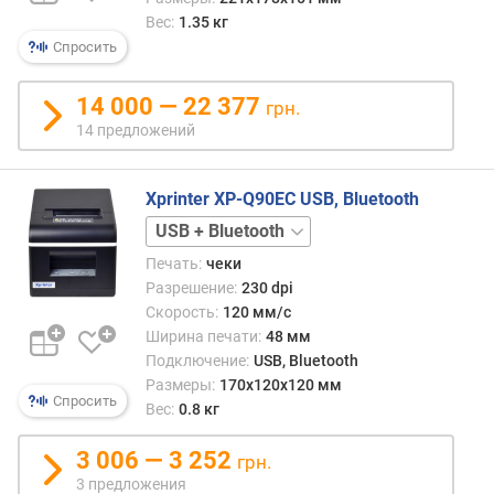
о
Вес:
1.35 кг
ж
Спросить
е
н
и
14 000 — 22 377
грн.
й
14 предложений
т
Xprinter XP-Q90EC USB, Bluetooth
и
USB
п
+
Печать:
чеки
LAN
USB
м
Разрешение:
230 dpi
+
а
Скорость:
120 мм/с
Wi-
к
Ширина печати:
48 мм
Fi
с
Подключение:
USB, Bluetooth
.
Размеры:
170x120x120 мм
р
Спросить
Вес:
0.8 кг
а
з
3 006 — 3 252
грн.
р
3 предложения
е