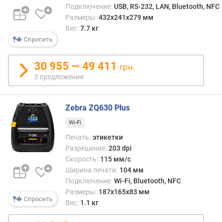
Подключение:
USB, RS-232, LAN, Bluetooth, NFC
Размеры:
432х241х279 мм
Вес:
7.7 кг
Спросить
30 955 — 49 411
грн.
3 предложения
Zebra ZQ630 Plus
Wi-Fi
Печать:
этикетки
Разрешение:
203 dpi
Скорость:
115 мм/с
Ширина печати:
104 мм
Подключение:
Wi-Fi, Bluetooth, NFC
Размеры:
187x165x83 мм
Спросить
Вес:
1.1 кг