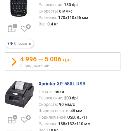
м
Разрешение:
180 dpi
Скорость:
6 мм/с
о
Размеры:
170x110x56 мм
т
Вес:
0.4 кг
д
о
р
Спросить
о
г
и
4 996 — 5 006
грн.
х
5 предложений
к
д
е
Xprinter XP-58IIL USB
ш
Печать:
чеки
е
Разрешение:
203 dpi
в
Скорость:
90 мм/с
ы
Ширина печати:
48 мм
м
Подключение:
USB, RJ-11
Размеры:
185×132×110 мм
п
Вес:
0.8 кг
о