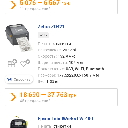
5 076 — 6 567
грн.
о
11 предложений
с
т
и
Zebra ZD421
о
Wi-Fi
т
Печать:
этикетки
д
Разрешение:
203 dpi
е
Скорость:
152 мм/с
ш
Ширина печати:
104 мм
е
Подключение:
USB, Wi-Fi, Bluetooth
в
Размеры:
177.5х220.8х150.7 мм
ы
Спросить
Вес:
1.35 кг
х
к
18 690 — 37 763
д
грн.
о
45 предложений
р
о
г
Epson LabelWorks LW-400
и
Печать:
этикетки