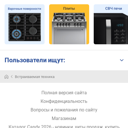
к
о
л
-
в
о
р
е
ж
и
Пользователи ищут:
м
о
в
Встраиваемая техника
Итальянская
(
компания
ш
Candy
Полная версия сайта
т
Group
)
появилась
Конфиденциальность
в
Вопросы и пожелания по сайту
а
1945
в
Магазинам
году.
т
Производимая
Каталог Candy 2026
- новинки, хиты продаж,
купить