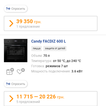
(
м
Спросить
м
)
39 350
грн.
г
1 предложение
л
у
б
Candy FACDIZ 600 L
и
пицца
защита от детей
н
а
Объем:
70 л
д
Температура:
от 50 °C, до 240 °C
л
Готовка:
режимов 7 шт
я
Мощность подключения:
3.6 кВт
в
с
Спросить
т
р
а
11 715 — 20 226
грн.
и
5 предложений
в