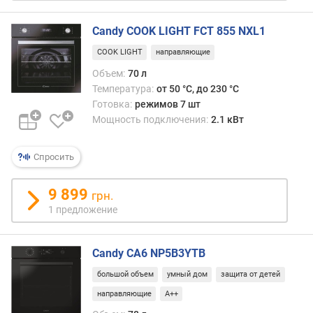
а
н
Candy COOK LIGHT FCT 855 NXL1
и
COOK LIGHT
направляющие
я
(
Объем:
70 л
м
Температура:
от 50 °C, до 230 °C
м
Готовка:
режимов 7 шт
)
Мощность подключения:
2.1 кВт
м
и
Спросить
н
и
9 899
грн.
м
1 предложение
а
л
ь
Candy CA6 NP5B3YTB
н
а
большой объем
умный дом
защита от детей
я
направляющие
A++
т