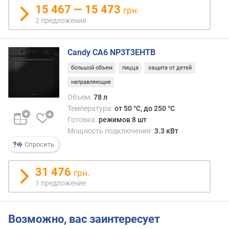
15 467 — 15 473
грн.
л
2 предложения
ь
н
а
Candy CA6 NP3T3EHTB
я
т
большой объем
пицца
защита от детей
е
направляющие
м
п
Объем:
78 л
е
Температура:
от 50 °C, до 250 °C
р
Готовка:
режимов 8 шт
а
Мощность подключения:
3.3 кВт
т
Спросить
у
р
31 476
а
грн.
(
1 предложение
°
C
)
Возможно, вас заинтересует