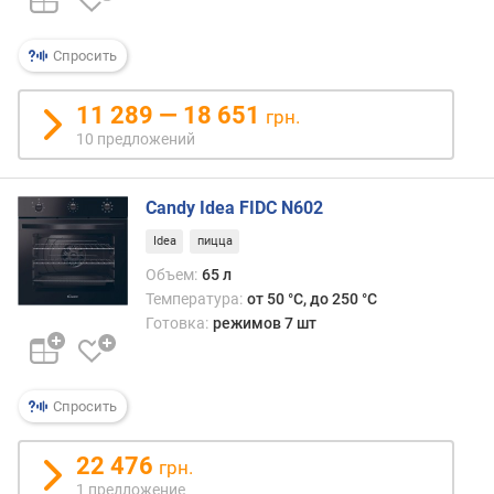
п
о
Спросить
о
т
11 289 — 18 651
з
грн.
ы
10 предложений
в
а
Candy Idea FIDC N602
м
Idea
пицца
п
Объем:
65 л
о
Температура:
от 50 °C, до 250 °C
д
а
Готовка:
режимов 7 шт
т
е
д
Спросить
о
б
а
22 476
грн.
в
1 предложение