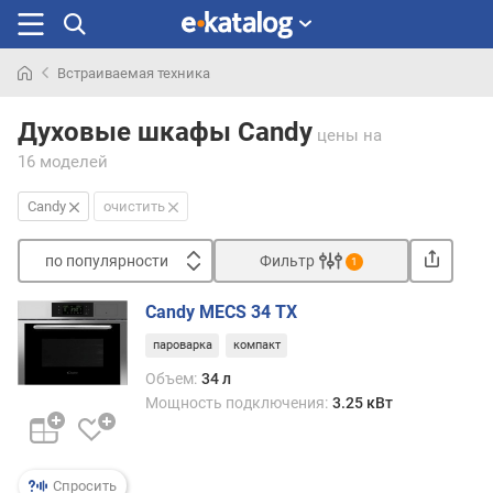
Встраиваемая техника
Искали
раньше
Духовые шкафы Candy
цены
на
16 моделей
Candy
очистить
по популярности
Фильтр
1
Сортировать
Candy MECS 34 TX
п
пароварка
компакт
о
п
Объем:
34 л
о
Мощность подключения:
3.25 кВт
п
у
л
Спросить
я