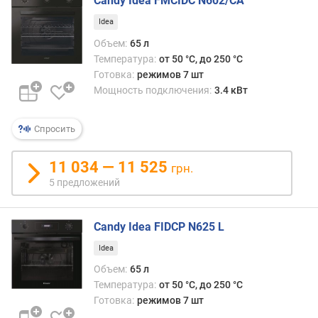
Candy Idea FMCIDC N602/CA
г
и
Idea
м
Объем:
65 л
Температура:
от 50 °C, до 250 °C
о
Готовка:
режимов 7 шт
т
Мощность подключения:
3.4 кВт
д
о
р
Спросить
о
г
11 034 — 11 525
грн.
и
5 предложений
х
к
д
Candy Idea FIDCP N625 L
е
ш
Idea
е
Объем:
65 л
в
Температура:
от 50 °C, до 250 °C
ы
Готовка:
режимов 7 шт
м