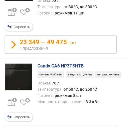
Объем:
78 л
е
Температура:
от 30 °C, до 300 °C
м
Готовка:
режимов 11 шт
п
е
р
Спросить
а
т
23 349 — 49 475
грн.
у
4 предложения
р
а
(
Candy CA6 NP3T3HTB
°
C
большой объем
защита от детей
направляющие
)
Объем:
78 л
Температура:
от 50 °C, до 250 °C
м
Готовка:
режимов 8 шт
а
Мощность подключения:
3.3 кВт
к
с
и
Спросить
м
а