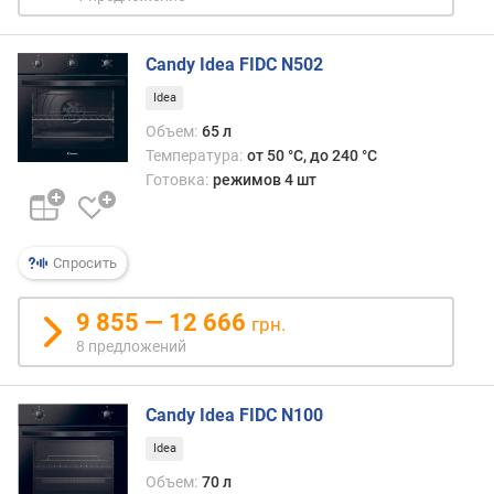
л
е
н
Candy Idea FIDC N502
и
Idea
я
Объем:
65 л
п
Температура:
от 50 °C, до 240 °C
о
Готовка:
режимов 4 шт
к
о
л
Спросить
и
ч
е
9 855 — 12 666
грн.
с
8 предложений
т
в
у
Candy Idea FIDC N100
п
Idea
р
е
Объем:
70 л