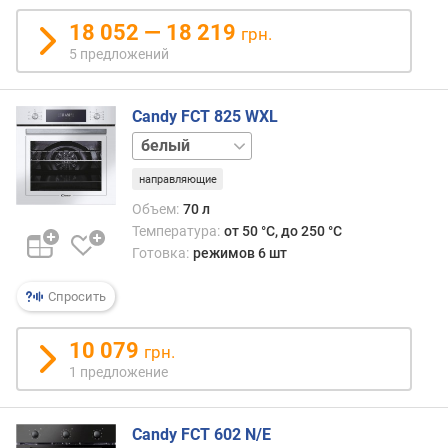
о
18 052 — 18 219
грн.
т
5 предложений
а
д
л
Candy FCT 825 WXL
я
черный
в
с
направляющие
т
р
Объем:
70 л
а
Температура:
от 50 °C, до 250 °C
и
Готовка:
режимов 6 шт
в
а
Спросить
н
и
10 079
грн.
я
1 предложение
(
м
м
Candy FCT 602 N/E
)