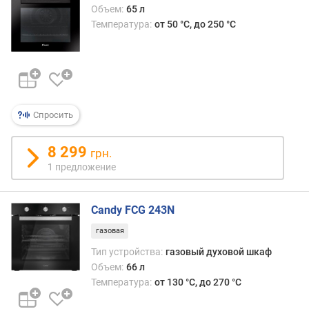
Объем:
65 л
ш
Температура:
от 50 °C, до 250 °C
и
р
и
н
а
д
Спросить
л
я
8 299
в
грн.
с
1 предложение
т
р
а
Candy FCG 243N
и
газовая
в
Тип устройства:
газовый духовой шкаф
а
н
Объем:
66 л
и
Температура:
от 130 °C, до 270 °C
я