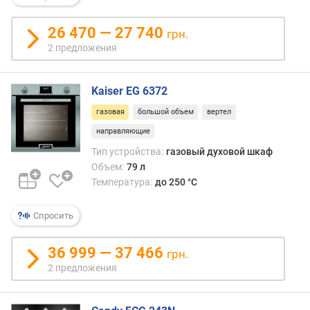
м
м
)
26 470 — 27 740
грн.
2 предложения
г
л
у
Kaiser EG 6372
б
газовая
большой объем
вертел
и
н
направляющие
а
Тип устройства:
газовый духовой шкаф
д
Объем:
79 л
л
Температура:
до 250 °C
я
в
Спросить
с
т
р
36 999 — 37 466
грн.
а
2 предложения
и
в
а