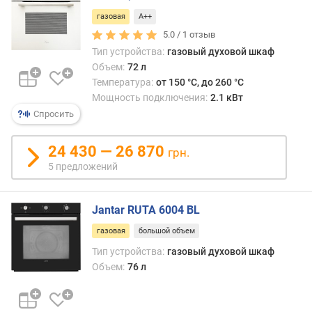
и
газовая
A++
м
5.0 /
1
отзыв
о
Тип устройства:
газовый духовой шкаф
т
Объем:
72 л
д
Температура:
от 150 °C, до 260 °C
о
Мощность подключения:
2.1 кВт
р
Спросить
о
г
24 430 — 26 870
грн.
и
х
5 предложений
к
д
Jantar RUTA 6004 BL
е
ш
газовая
большой объем
е
Тип устройства:
газовый духовой шкаф
в
Объем:
76 л
ы
м