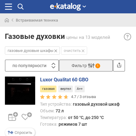
Встраиваемая техника
Искали
Газо
раньше
Газовые духовки
цены
на 13 моделей
духо
шкаф
газовые духовые шкафы
очистить
— га
духо
по популярности
Фильтр
быст
1
разог
Сортировать
одна
Luxor Qualitat 60 GBO
п
слож
газовая
вертел
A++
о
в
п
4.7 /
3
отзыва
подк
о
Тип устройства:
газовый духовой шкаф
и
п
часто
Объем:
72 л
у
прог
Температура:
от 50 °C, до 250 °C
л
приг
Готовка:
режимов 7 шт
я
прод
Спросить
р