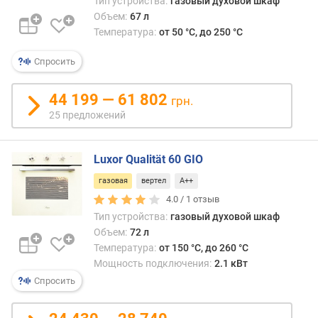
Тип устройства:
газовый духовой шкаф
л
Объем:
67 л
о
Температура:
от 50 °C, до 250 °C
ж
е
Спросить
н
и
й
44 199 — 61 802
грн.
25 предложений
о
б
Luxor Qualität 60 GIO
ъ
е
газовая
вертел
A++
м
4.0 /
1
отзыв
(
Тип устройства:
газовый духовой шкаф
л
Объем:
72 л
)
Температура:
от 150 °C, до 260 °C
Мощность подключения:
2.1 кВт
в
Спросить
ы
с
о