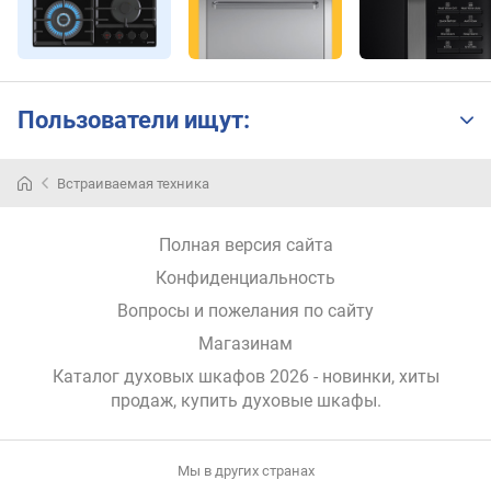
м
п
е
р
а
Пользователи ищут:
т
у
р
Встраиваемая техника
На
а
рынке
(
представлены
°
Полная версия сайта
два
C
типа
Конфиденциальность
)
духовых
Вопросы и пожелания по сайту
шкафов,
м
Магазинам
а
а
именно
к
Каталог духовых шкафов 2026 - новинки, хиты
—
с
продаж,
купить духовые шкафы
.
газовые
и
и
м
электрические.
а
Мы в других странах
Электрические
л