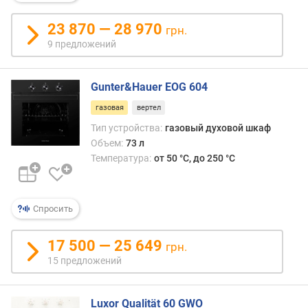
мене
н
равн
о
23 870 — 28 970
грн.
чем
с
элект
9 предложений
т
и
Gunter&Hauer EOG 604
о
газовая
вертел
т
д
Тип устройства:
газовый духовой шкаф
е
Объем:
73 л
ш
Температура:
от 50 °C, до 250 °C
е
в
ы
Спросить
х
к
д
17 500 — 25 649
грн.
о
15 предложений
р
о
г
Luxor Qualität 60 GWO