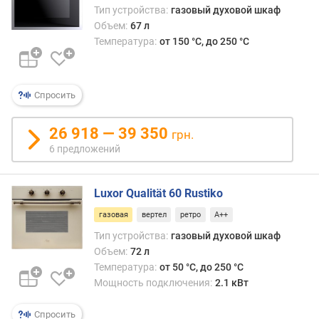
ш
Тип устройства:
газовый духовой шкаф
и
Объем:
67 л
р
Температура:
от 150 °C, до 250 °C
и
н
а
Спросить
д
л
я
26 918 — 39 350
грн.
в
6 предложений
с
т
р
Luxor Qualität 60 Rustiko
а
и
газовая
вертел
ретро
A++
в
Тип устройства:
газовый духовой шкаф
а
Объем:
72 л
н
Температура:
от 50 °C, до 250 °C
и
Мощность подключения:
2.1 кВт
я
(
Спросить