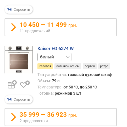
п
о
Спросить
о
т
10 450 — 11 499
з
грн.
ы
11 предложений
в
а
м
Kaiser EG 6374 W
черный
п
о
газовая
большой объем
вертел
ретро
д
Тип устройства:
газовый духовой шкаф
а
Объем:
79 л
т
Температура:
от 50 °C, до 250 °C
е
Готовка:
режимов 3 шт
д
Спросить
о
б
а
35 999 — 36 923
грн.
в
2 предложения
л