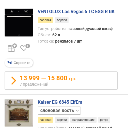
е
н
VENTOLUX Las Vegas 6 TC ESG R BK
и
газовая
вертел
я
Тип устройства:
газовый духовой шкаф
п
Объем:
62 л
о
Готовка:
режимов 7 шт
к
о
л
Спросить
и
ч
е
13 999 — 15 800
грн.
с
7 предложений
т
в
у
Kaiser EG 6345 ElfEm
п
черный
р
е
газовая
вертел
направляющие
ретро
д