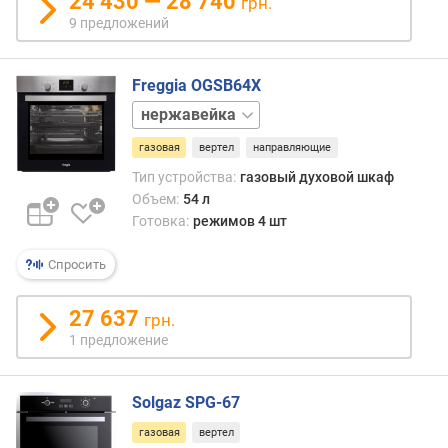
24 430 — 28 740
грн.
т
9 предложений
а
д
л
Freggia OGSB64X
я
белый
в
с
газовая
вертел
направляющие
т
Тип устройства:
газовый духовой шкаф
р
Объем:
54 л
а
Готовка:
режимов 4 шт
и
в
Спросить
а
н
и
27 637
грн.
я
1 предложение
(
м
м
Solgaz SPG-67
)
газовая
вертел