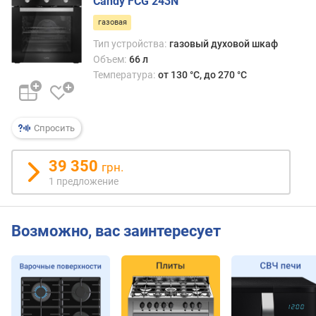
Candy FCG 243N
н
газовая
и
я
Тип устройства:
газовый духовой шкаф
(
Объем:
66 л
м
Температура:
от 130 °C, до 270 °C
м
)
м
Спросить
и
н
39 350
грн.
и
1 предложение
м
а
л
Возможно, вас заинтересует
ь
н
а
я
т
е