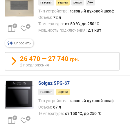
газовая
вертел
ретро
A++
ш
Тип устройства:
газовый духовой шкаф
и
Объем:
72 л
р
Температура:
от 50 °C, до 250 °C
и
Мощность подключения:
2.1 кВт
н
а
Спросить
д
л
я
26 470 — 27 740
грн.
в
2 предложения
с
т
р
Solgaz SPG-67
а
газовая
вертел
и
в
Тип устройства:
газовый духовой шкаф
а
Объем:
67 л
н
Температура:
от 150 °C, до 250 °C
и
я