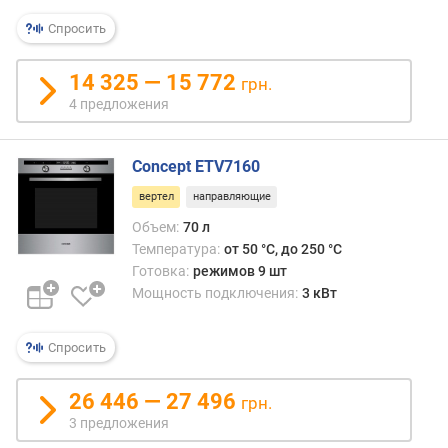
к
л
Спросить
а
с
14 325 — 15 772
грн.
с
4 предложения
э
н
е
Concept ETV7160
р
г
вертел
направляющие
о
Объем:
70 л
п
Температура:
от 50 °C, до 250 °C
о
Готовка:
режимов 9 шт
т
Мощность подключения:
3 кВт
р
е
б
Спросить
л
е
26 446 — 27 496
грн.
н
3 предложения
и