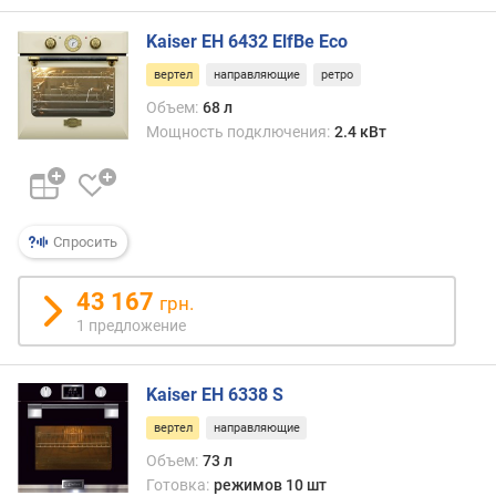
я
Kaiser EH 6432 ElfBe Eco
м
о
вертел
направляющие
ретро
щ
Объем:
68 л
н
Мощность подключения:
2.4 кВт
о
с
т
ь
п
Спросить
о
д
43 167
грн.
к
1 предложение
л
ю
ч
Kaiser EH 6338 S
е
н
вертел
направляющие
и
Объем:
73 л
я
Готовка:
режимов 10 шт
(