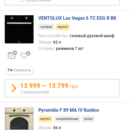
27 предложений
л
е
н
VENTOLUX Las Vegas 6 TC ESG R BK
и
газовая
вертел
я
Тип устройства:
газовый духовой шкаф
п
Объем:
62 л
о
Готовка:
режимов 7 шт
к
о
л
Спросить
и
ч
е
13 999 — 15 799
грн.
с
7 предложений
т
в
у
Pyramida F 89 MA IV Rustico
п
р
вертел
направляющие
ретро
е
Объем:
56 л