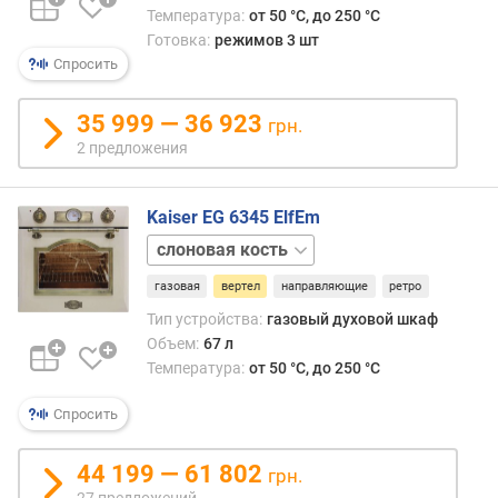
Температура:
от 50 °C, до 250 °C
п
Готовка:
режимов 3 шт
о
Спросить
о
т
з
35 999 — 36 923
грн.
ы
2 предложения
в
а
м
Kaiser EG 6345 ElfEm
черный
п
о
газовая
вертел
направляющие
ретро
д
Тип устройства:
газовый духовой шкаф
а
Объем:
67 л
т
Температура:
от 50 °C, до 250 °C
е
д
Спросить
о
б
а
44 199 — 61 802
грн.
в