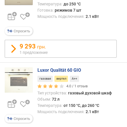
д
Температура:
до 250 °C
л
Готовка:
режимов 7 шт
о
Мощность подключения:
2.1 кВт
ж
е
н
Спросить
и
й
9 293
грн.
1 предложение
о
б
Luxor Qualität 60 GIO
ъ
е
газовая
вертел
A++
м
4.0 /
1
отзыв
(
Тип устройства:
газовый духовой шкаф
л
Объем:
72 л
)
Температура:
от 150 °C, до 260 °C
Мощность подключения:
2.1 кВт
в
Спросить
ы
с