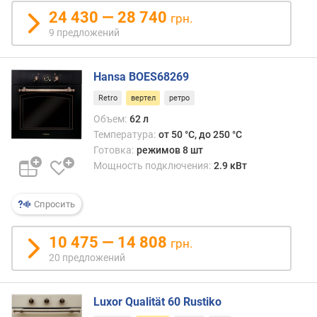
о
24 430 — 28 740
грн.
т
9 предложений
а
д
л
Hansa BOES68269
я
Retro
вертел
ретро
в
с
Объем:
62 л
т
Температура:
от 50 °C, до 250 °C
р
Готовка:
режимов 8 шт
а
Мощность подключения:
2.9 кВт
и
в
Спросить
а
н
и
10 475 — 14 808
грн.
я
20 предложений
(
м
м
Luxor Qualität 60 Rustiko
)