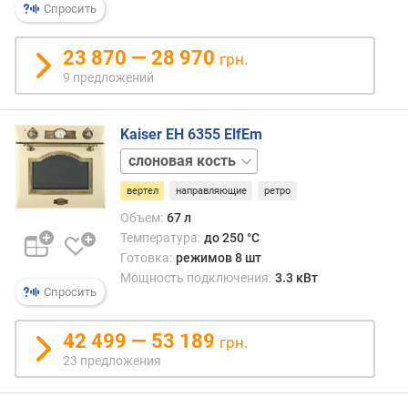
За
Спросить
р
счёт
н
вращ
о
23 870 — 28 970
грн.
обес
с
равн
9 предложений
т
запе
и
блюд
Kaiser EH 6355 ElfEm
и
о
може
бордовый
т
стать
черный
д
альте
вертел
направляющие
ретро
е
конве
Объем:
67 л
ш
Част
Температура:
до 250 °C
е
снабж
Готовка:
режимов 8 шт
в
прив
Мощность подключения:
3.3 кВт
ы
от
Спросить
х
элект
к
кром
42 499 — 53 189
д
грн.
того,
о
23 предложения
для
р
моде
о
с