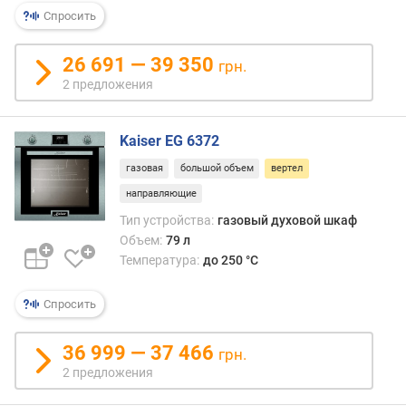
(
Спросить
м
м
)
26 691 — 39 350
грн.
2 предложения
г
л
у
Kaiser EG 6372
б
газовая
большой объем
вертел
и
н
направляющие
а
Тип устройства:
газовый духовой шкаф
д
Объем:
79 л
л
Температура:
до 250 °C
я
в
Спросить
с
т
р
36 999 — 37 466
грн.
а
2 предложения
и
в