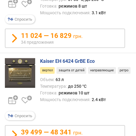
е
Готовка:
режимов 8 шт
м
Мощность подключения:
3.1 кВт
п
Спросить
е
р
а
11 024 — 16 829
грн.
т
34 предложения
у
р
а
Kaiser EH 6424 GrBE Eco
(
вертел
защита от детей
направляющие
ретро
°
C
Объем:
63 л
)
Температура:
до 250 °C
Готовка:
режимов 10 шт
м
Мощность подключения:
2.4 кВт
а
к
Спросить
с
и
м
39 499 — 48 341
грн.
а