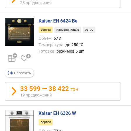
23 предложения
л
ь
н
Kaiser EH 6424 Be
а
вертел
направляющие
ретро
я
т
Объем:
67 л
е
Температура:
до 250 °C
м
Готовка:
режимов 5 шт
п
е
р
а
Спросить
т
у
33 599 — 38 422
грн.
р
19 предложений
а
(
°
Kaiser EH 6326 W
C
)
вертел
Объем:
73 л