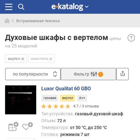
Встраиваемая техника
Искали
Верт
раньше
Духовые шкафы с вертелом
цены
— вр
на 25 моделей
стерж
на
вертел
очистить
кото
нани
по популярности
Фильтр
запе
1
проду
Сортировать
Прим
Luxor Qualitat 60 GBO
п
для
газовая
вертел
A++
о
приг
п
4.7 /
3
отзыва
ряда
о
Тип устройства:
газовый духовой шкаф
блюд,
п
в
Объем:
72 л
у
частн
Температура:
от 50 °C, до 250 °C
л
шашл
Готовка:
режимов 7 шт
я