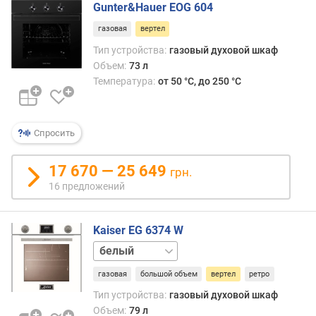
г
Gunter&Hauer EOG 604
верт
и
практ
газовая
вертел
м
обяз
Тип устройства:
газовый духовой шкаф
являе
о
Объем:
73 л
такж
т
Температура:
от 50 °C, до 250 °C
гриль
д
(см.
о
соот
р
пункт
Спросить
о
г
17 670 — 25 649
и
грн.
х
16 предложений
к
д
е
Kaiser EG 6374 W
ш
черный
е
в
газовая
большой объем
вертел
ретро
ы
Тип устройства:
газовый духовой шкаф
м
Объем:
79 л