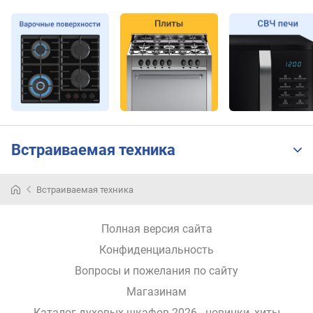
Встраиваемая техника
Встраиваемая техника
Собранные
в
этом
Полная версия сайта
каталоге
духовые
Конфиденциальность
шкафы
Вопросы и пожелания по сайту
с
Магазинам
вертелом
главным
Каталог духовых шкафов 2026 - новинки, хиты