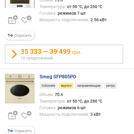
к
Температура:
от 50 °C, до 250 °C
о
Готовка:
режимов 7 шт
л
Мощность подключения:
2.56 кВт
-
в
о
Спросить
р
е
35 333 — 39 499
грн.
ж
10 предложений
и
м
о
Smeg SFP805PO
в
(
Coloniale
вертел
направляющие
ретро
ш
Объем:
70 л
т
Температура:
от 50 °C, до 280 °C
)
Готовка:
режимов 6 шт
Мощность подключения:
3 кВт
а
в
т
Спросить