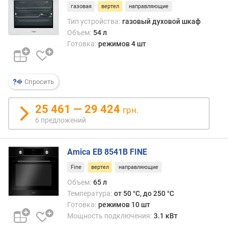
газовая
вертел
направляющие
)
Тип устройства:
газовый духовой шкаф
к
Объем:
54 л
о
Готовка:
режимов 4 шт
л
-
в
Спросить
о
с
т
25 461 — 29 424
грн.
е
6 предложений
к
о
л
Amica EB 8541B FINE
д
Fine
вертел
направляющие
в
е
Объем:
65 л
р
Температура:
от 50 °C, до 250 °C
ц
Готовка:
режимов 10 шт
ы
Мощность подключения:
3.1 кВт