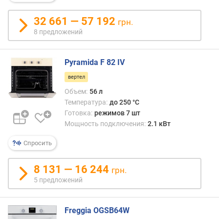
о
м
32 661 — 57 192
грн.
а
8 предложений
т
и
ч
Pyramida F 82 IV
е
с
вертел
к
Объем:
56 л
и
Температура:
до 250 °C
х
Готовка:
режимов 7 шт
п
Мощность подключения:
2.1 кВт
р
о
Спросить
г
р
а
8 131 — 16 244
грн.
м
5 предложений
м
(
ш
Freggia OGSB64W
т