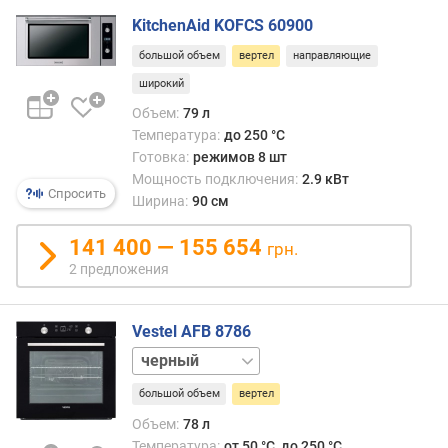
а
KitchenAid KOFCS 60900
н
и
большой объем
вертел
направляющие
я
широкий
(
Объем:
79 л
м
Температура:
до 250 °C
м
Готовка:
режимов 8 шт
)
Мощность подключения:
2.9 кВт
Спросить
Ширина:
90 см
м
и
141 400 — 155 654
н
грн.
и
2 предложения
м
а
л
Vestel AFB 8786
ь
нержавейка
н
а
большой объем
вертел
я
Объем:
78 л
т
Температура:
от 50 °C, до 250 °C