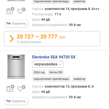
подключение горячей воды
инвертор
н
а
Хар-ки:
комплектов 14, программ 8, A+++
(
Расход воды:
11 л
с
Шум:
44 дБ
м
Спросить
Ширина посудомойки:
59.8 см
)
20 727 — 20 777
грн.
г
2 предложения
л
у
б
Electrolux SEA 94720 SX
и
белый
н
а
2024 год
Series 300
(
с
подключение горячей воды
инвертор
м
Хар-ки:
комплектов 13, программ 8, A
)
Шум:
44 дБ
Ширина посудомойки:
59.8 см
р
Спросить
а