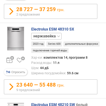
28 727 — 37 259
грн.
2 предложения
Electrolux ESM 48310 SX
белый
2023 год
Series 600
дополнительные форсунки
подключение горячей воды
Хар-ки:
комплектов 14, программ 8
Расход воды:
11 л
Шум:
44 дБ
Спросить
Ширина посудомойки:
59.6 см
23 640 — 55 488
грн.
9 предложений
Electrolux ESM 48210 SW
белый