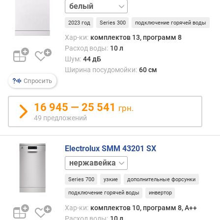
нержавейка
д
л
2023 год
Series 300
подключение горячей воды
о
Хар-ки:
комплектов 13, программ 8
ж
Расход воды:
10 л
е
Шум:
44 дБ
н
Ширина посудомойки:
60 см
и
й
Спросить
16 945 — 25 541
грн.
к
49 предложений
о
л
-
Electrolux SMM 43201 SX
в
белый
о
к
Series 700
узкие
дополнительные форсунки
о
м
подключение горячей воды
инвертор
п
Хар-ки:
комплектов 10, программ 8, A++
л
Расход воды:
10 л