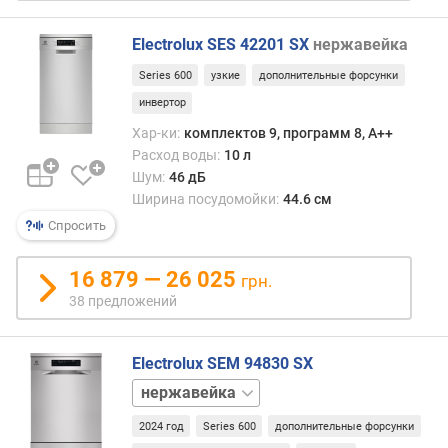
м
а
(
Electrolux SES 42201 SX
нержавейка
д
Series 600
узкие
дополнительные форсунки
Б
инвертор
)
Хар-ки:
комплектов 9, программ 8, A++
в
Расход воды:
10 л
ы
Шум:
46 дБ
с
Ширина посудомойки:
44.6 см
о
Спросить
т
а
(
16 879 — 26 025
грн.
с
38 предложений
м
)
Electrolux SEM 94830 SX
ш
белый
и
р
2024 год
Series 600
дополнительные форсунки
и