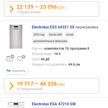
в
л
22 139 — 23 096
грн.
е
3 предложения
н
и
я
Electrolux ESS 64321 SX
нержавейка
2023 год
Series 600
узкие
п
о
дополнительные форсунки
к
Хар-ки:
комплектов 10, программ 8
о
Расход воды:
10 л
л
Шум:
46 дБ
и
Ширина посудомойки:
44.6 см
ч
Спросить
е
с
т
19 717 — 46 236
грн.
в
47 предложений
у
п
р
Electrolux ESA 47210 SW
е