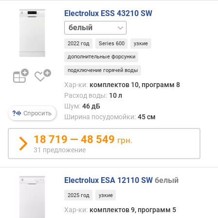
о
г
Electrolux ESS 43210 SW
и
нержавейка
м
2022 год
Series 600
узкие
о
дополнительные форсунки
т
д
подключение горячей воды
о
Хар-ки:
комплектов 10, программ 8
р
Расход воды:
10 л
о
Шум:
46 дБ
г
Спросить
Ширина посудомойки:
45 см
и
х
18 719 — 48 549
грн.
к
31 предложение
д
е
ш
Electrolux ESA 12110 SW
белый
е
в
2025 год
узкие
ы
Хар-ки:
комплектов 9, программ 5
м