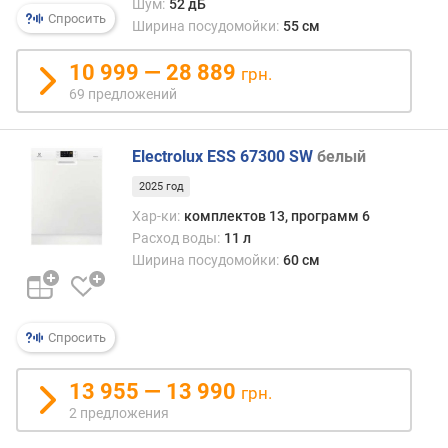
Шум:
52 дБ
я
Спросить
Ширина посудомойки:
55 см
р
н
10 999 — 28 889
о
грн.
с
69 предложений
т
и
Electrolux ESS 67300 SW
белый
о
2025 год
т
д
Хар-ки:
комплектов 13, программ 6
е
Расход воды:
11 л
ш
Ширина посудомойки:
60 см
е
в
ы
Спросить
х
к
д
13 955 — 13 990
грн.
о
2 предложения
р