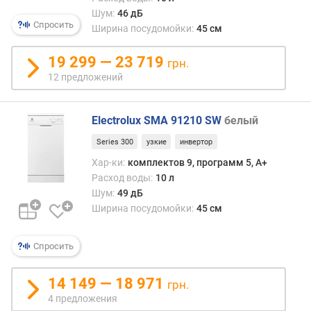
е
Шум:
46 дБ
к
Спросить
Ширина посудомойки:
45 см
т
о
19 299 — 23 719
грн.
в
12 предложений
п
о
с
Electrolux SMA 91210 SW
белый
у
д
Series 300
узкие
инвертор
ы
Хар-ки:
комплектов 9, программ 5, A+
Расход воды:
10 л
у
Шум:
49 дБ
р
Ширина посудомойки:
45 см
о
в
е
Спросить
н
ь
14 149 — 18 971
ш
грн.
у
4 предложения