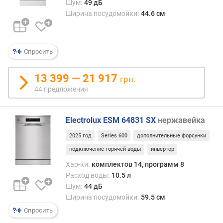
Шум:
49 дБ
Ширина посудомойки:
44.6 см
п
о
о
т
Спросить
з
ы
13 399 — 21 917
грн.
в
а
44 предложения
м
Electrolux ESM 64831 SX
нержавейка
п
о
2025 год
Series 600
дополнительные форсунки
д
подключение горячей воды
инвертор
а
т
Хар-ки:
комплектов 14, программ 8
е
Расход воды:
10.5 л
д
Шум:
44 дБ
о
Ширина посудомойки:
59.5 см
б
Спросить
а