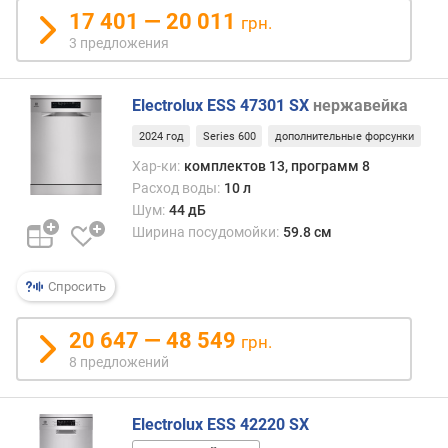
с
17 401 — 20 011
грн.
х
3 предложения
о
д
в
Electrolux ESS 47301 SX
нержавейка
о
д
2024 год
Series 600
дополнительные форсунки
ы
Хар-ки:
комплектов 13, программ 8
з
Расход воды:
10 л
а
Шум:
44 дБ
ц
Ширина посудомойки:
59.8 см
и
к
л
Спросить
(
л
20 647 — 48 549
)
грн.
8 предложений
о
б
щ
Electrolux ESS 42220 SX
е