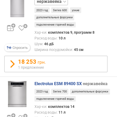
белый
е
к
2023 год
Series 600
узкие
о
дополнительные форсунки
л
подключение горячей воды
-
в
Хар-ки:
комплектов 9, программ 8
о
Расход воды:
10 л
п
Шум:
46 дБ
Спросить
р
Ширина посудомойки:
45 см
о
г
18 253
грн.
р
1 предложение
а
м
м
Electrolux ESM 89400 SX
нержавейка
к
2023 год
Series 700
дополнительные форсунки
л
подключение горячей воды
а
Хар-ки:
комплектов 14
с
Расход воды:
11 л
с