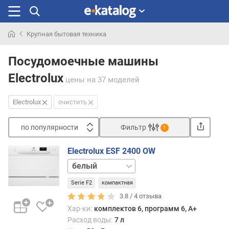
Крупная бытовая техника
Искали
раньше
Посудомоечные машины
Electrolux
цены
на 37 моделей
Electrolux
очистить
по популярности
Фильтр
1
Сортировать
Electrolux ESF 2400 OW
п
серебристый
о
черный
п
Serie F2
компактная
о
3.8 /
4
отзыва
п
Хар-ки:
комплектов 6, программ 6, A+
у
Расход воды:
7 л
л