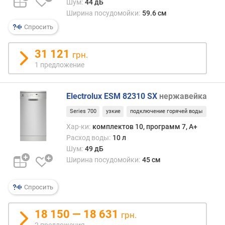
Шум:
44 дБ
э
Ширина посудомойки:
59.6 см
н
е
Спросить
р
г
31 121
грн.
о
1 предложение
п
о
т
Electrolux ESM 82310 SX
нержавейка
р
е
Series 700
узкие
подключение горячей воды
б
Хар-ки:
комплектов 10, программ 7, A+
л
Расход воды:
10 л
е
Шум:
49 дБ
н
Ширина посудомойки:
45 см
и
я
(
Спросить
n
e
18 150 — 18 631
грн.
w