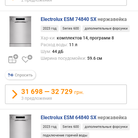
2 предложения
)
к
Electrolux ESM 74840 SX
нержавейка
л
а
2023 год
Series 600
дополнительные форсунки
с
Хар-ки:
комплектов 14, программ 8
с
Расход воды:
11 л
э
Шум:
44 дБ
н
Ширина посудомойки:
59.6 см
е
р
г
Спросить
о
п
31 698 — 32 729
о
грн.
т
3 предложения
р
е
б
Electrolux ESM 64840 SX
нержавейка
л
2023 год
Series 600
дополнительные форсунки
е
н
подключение горячей воды