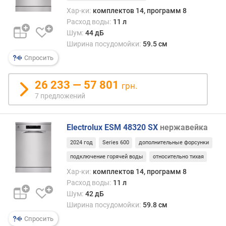
и
Хар-ки:
комплектов 14, программ 8
я
Расход воды:
11 л
Шум:
44 дБ
к
Ширина посудомойки:
59.5 см
л
Спросить
а
с
с
26 233 — 57 801
грн.
ш
7 предложений
у
м
н
Electrolux ESM 48320 SX
нержавейка
о
2024 год
Series 600
дополнительные форсунки
с
т
подключение горячей воды
относительно тихая
и
Хар-ки:
комплектов 14, программ 8
Расход воды:
11 л
Шум:
42 дБ
Ширина посудомойки:
59.8 см
Спросить