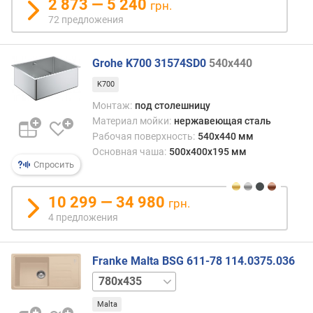
2 873 — 5 240
грн.
с
72 предложения
т
и
Grohe K700 31574SD0
540x440
о
т
K700
д
Монтаж:
под столешницу
е
Материал мойки:
нержавеющая сталь
ш
Рабочая поверхность:
540x440 мм
е
Основная чаша:
500x400x195 мм
в
Спросить
ы
х
10 299 — 34 980
к
грн.
д
4 предложения
о
р
о
Franke Malta BSG 611-78 114.0375.036
г
620x435
и
м
Malta