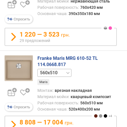
Материал мойки:
нержавеющая сталь
Рабочая поверхность:
760x420 мм
Основная чаша:
390x350x180 мм
Спросить
1 220 — 3 523
грн.
29 предложений
Franke Maris MRG 610-52 TL
114.0668.817
410x510
760x510
Maris
Монтаж:
врезная накладная
Материал мойки:
кварцевый композит
Рабочая поверхность:
560x510 мм
Спросить
Основная чаша:
520x400x200 мм
8 808 — 17 004
грн.