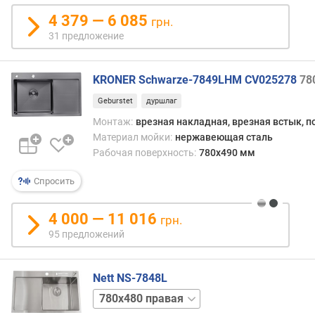
н
4 379 — 6 085
грн.
а
31 предложение
м
а
т
KRONER Schwarze-7849LHM CV025278
78
е
р
Geburstet
дуршлаг
и
Монтаж:
врезная накладная, врезная встык, п
а
Материал мойки:
нержавеющая сталь
л
Рабочая поверхность:
780x490 мм
а
(
Спросить
м
м
)
4 000 — 11 016
грн.
95 предложений
м
и
н
Nett NS-7848L
и
780х480
м
левая