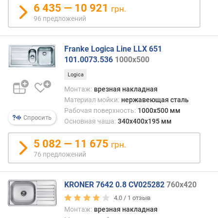
6 435 — 10 921
грн.
96 предложений
Franke Logica Line LLX 651
101.0073.536
1000х500
Logica
Монтаж:
врезная накладная
Материал мойки:
нержавеющая сталь
Рабочая поверхность:
1000х500 мм
Спросить
Основная чаша:
340х400х195 мм
5 082 — 11 675
грн.
76 предложений
KRONER 7642 0.8 CV025282
760x420
4.0 /
1
отзыв
Монтаж:
врезная накладная