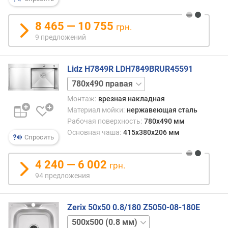
ш
8 465 — 10 755
и
грн.
р
9 предложений
и
н
а
Lidz H7849R LDH7849BRUR45591
ч
630х500
а
левая
Монтаж:
врезная накладная
ш
630х500
Материал мойки:
нержавеющая сталь
и
правая
(
Рабочая поверхность:
780х490 мм
780х490
м
Основная чаша:
415х380х206 мм
левая
Спросить
м
)
4 240 — 6 002
грн.
г
94 предложения
л
у
б
Zerix 50x50 0.8/180 Z5050-08-180E
и
500x500
н