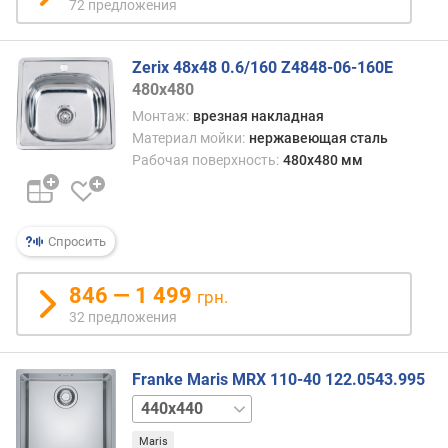
72 предложения
т
з
ы
Zerix 48x48 0.6/160 Z4848-06-160E
в
480x480
а
Монтаж:
врезная накладная
м
Материал мойки:
нержавеющая сталь
Рабочая поверхность:
480x480 мм
п
о
д
а
Спросить
т
е
д
846 — 1 499
грн.
о
32 предложения
б
а
в
Franke Maris MRX 110-40 122.0543.995
л
540x440
740x440
е
н
Maris