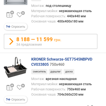
и
Монтаж:
под столешницу
я
Материал мойки:
нержавеющая сталь
Рабочая поверхность:
440x440 мм
п
Основная чаша:
400х400х180 мм
о
Спросить
к
о
л
8 188 — 11 599
грн.
и
34 предложения
ч
е
с
KRONER Schwarze-SET7545NBPVD
т
CV033805
750x460
в
у
смеситель
дуршлаг
доска
п
Монтаж:
врезная накладная
р
Материал мойки:
нержавеющая сталь
е
Рабочая поверхность:
750x460 мм
д
Основная чаша:
704x360x230 мм
л
Спросить
о