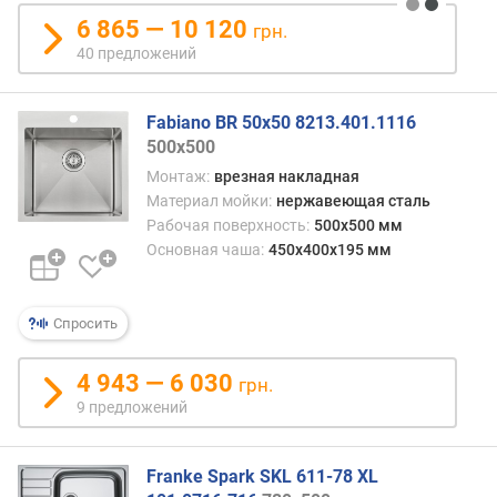
ж
6 865 — 10 120
е
грн.
н
40 предложений
и
й
Fabiano BR 50x50 8213.401.1116
500x500
д
Монтаж:
врезная накладная
л
Материал мойки:
нержавеющая сталь
и
Рабочая поверхность:
500x500 мм
н
Основная чаша:
450x400x195 мм
а
м
о
Спросить
й
к
и
4 943 — 6 030
грн.
9 предложений
ш
и
р
Franke Spark SKL 611-78 XL
и