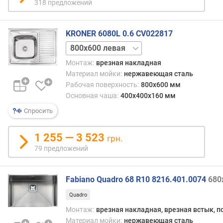
318 предложений
KRONER 6080L 0.6 CV022817
800x600
правая
Монтаж:
врезная накладная
Материал мойки:
нержавеющая сталь
Рабочая поверхность:
800x600 мм
Основная чаша:
400x400x160 мм
Спросить
1 255 — 3 523
грн.
79 предложений
Fabiano Quadro 68 R10 8216.401.0074
680
Quadro
Монтаж:
врезная накладная, врезная встык, п
Материал мойки:
нержавеющая сталь