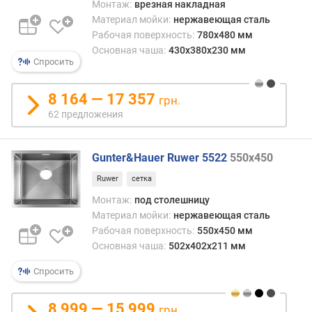
а
Монтаж:
врезная накладная
л
Материал мойки:
нержавеющая сталь
ь
Рабочая поверхность:
780х480 мм
н
Основная чаша:
430х380х230 мм
а
Спросить
я
ш
8 164 — 17 357
грн.
и
62 предложения
р
и
н
Gunter&Hauer Ruwer 5522
550x450
а
ш
Ruwer
сетка
к
Монтаж:
под столешницу
а
Материал мойки:
нержавеющая сталь
ф
Рабочая поверхность:
550x450 мм
а
Основная чаша:
502x402x211 мм
(
б
Спросить
а
з
8 999 — 15 999
грн.
ы