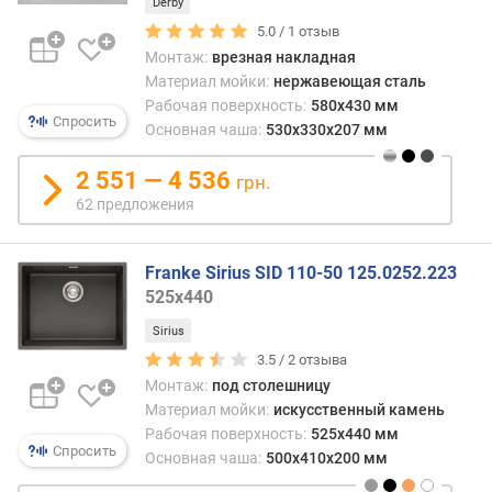
Derby
д
5.0 /
1
отзыв
и
т
Монтаж:
врезная накладная
е
Материал мойки:
нержавеющая сталь
л
Рабочая поверхность:
580x430 мм
Спросить
я
Основная чаша:
530x330x207 мм
2 551 — 4 536
грн.
62 предложения
Franke Sirius SID 110-50 125.0252.223
525x440
Sirius
3.5 /
2
отзыва
Монтаж:
под столешницу
Материал мойки:
искусственный камень
Рабочая поверхность:
525x440 мм
Спросить
Основная чаша:
500x410x200 мм