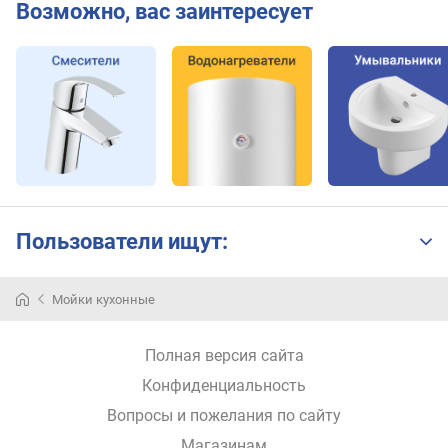
Возможно, вас заинтересует
Пользователи ищут:
Ремонт
Мойки кухонные
на
кухне
следует
Полная версия сайта
начинать
Конфиденциальность
именно
с
Вопросы и пожелания по сайту
выбора
Магазинам