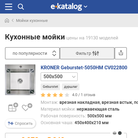
Мойки кухонные
Искали
раньше
Кухонные мойки
цены
на 19130 моделей
по популярности
Фильтр
Сортировать
KRONER Geburstet-5050HM CV022800
п
580x430
600x500
о
п
Geburstet
дуршлаг
о
4.0 /
1
отзыв
п
Монтаж:
врезная накладная, врезная встык, п
у
Материал мойки:
нержавеющая сталь
л
Рабочая поверхность:
500x500 мм
я
Основная чаша:
450x400x210 мм
р
Спросить
н
о