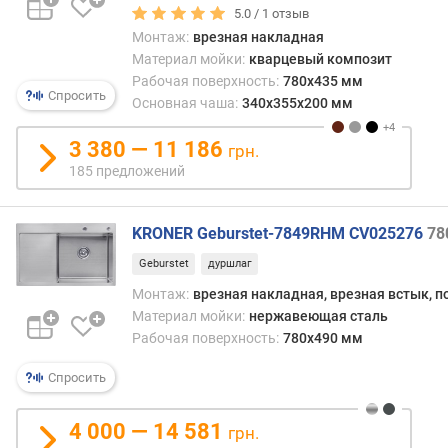
5.0 /
1
отзыв
о
Монтаж:
врезная накладная
т
Материал мойки:
кварцевый композит
д
Рабочая поверхность:
780x435 мм
о
Спросить
Основная чаша:
340x355x200 мм
р
о
3 380 — 11 186
грн.
г
185 предложений
и
х
к
KRONER Geburstet-7849RHM CV025276
78
д
е
Geburstet
дуршлаг
ш
Монтаж:
врезная накладная, врезная встык, п
е
Материал мойки:
нержавеющая сталь
в
Рабочая поверхность:
780x490 мм
ы
м
Спросить
п
о
4 000 — 14 581
грн.
о