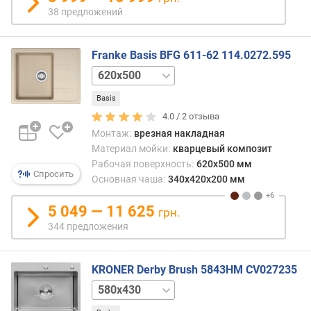
)
38 предложений
(
м
Franke Basis BFG 611-62 114.0272.595
м
)
780x500
970x500
г
Basis
а
4.0 /
2
отзыва
р
Монтаж:
врезная накладная
а
Материал мойки:
кварцевый композит
н
Рабочая поверхность:
620x500 мм
т
Спросить
Основная чаша:
340x420x200 мм
и
я
5 049 — 11 625
грн.
п
344 предложения
р
о
и
KRONER Derby Brush 5843HM CV027235
з
500x500
600x500
в
о