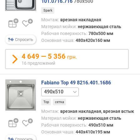
101.0716.716
780x500
н
Spark
а
м
Монтаж:
врезная накладная
о
Материал мойки:
нержавеющая сталь
й
Рабочая поверхность:
780x500 мм
к
Спросить
Основная чаша:
480x420x160 мм
и
4 649 — 5 356
грн.
д
16 предложений
л
и
н
Fabiano Top 49 8216.401.1686
а
ч
560x510
а
Top
сетка
ш
и
Монтаж:
врезная накладная, врезная встык
(
Материал мойки:
нержавеющая сталь
м
Рабочая поверхность:
490x510 мм
м
Основная чаша:
440x410x195 мм
)
Спросить