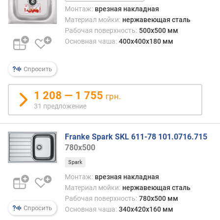
(0.4 мм)
500x500
Монтаж:
врезная накладная
а
(0.6 мм)
Материал мойки:
нержавеющая сталь
ч
а
Рабочая поверхность:
500x500 мм
ш
Основная чаша:
400x400x180 мм
и
(
Спросить
в
н
и
1 208 — 1 755
грн.
з
31 предложение
)
(
м
Franke Spark SKL 611-78 101.0716.715
м
780x500
)
Spark
т
Монтаж:
врезная накладная
о
Материал мойки:
нержавеющая сталь
л
Рабочая поверхность:
780x500 мм
щ
Спросить
Основная чаша:
340x420x160 мм
и