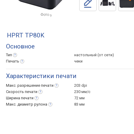
Фото
9
HPRT TP80K
Основное
Тип
настольный (от сети)
Печать
чеки
Характеристики печати
Макс. разрешение
печати
203 dpi
Скорость
печати
230 мм/с
Ширина
печати
72 мм
Макс. диаметр
рулона
83 мм