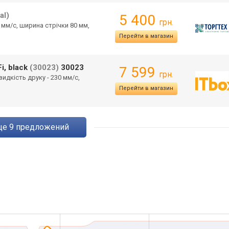
al)
5 400
грн.
 мм/с, ширина стрічки 80 мм,
Перейти в магазин
i, black
(30023)
30023
7 599
грн.
видкість друку - 230 мм/с,
Перейти в магазин
eще
9
предложений