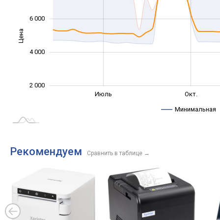
6 000
Цена
2 000
4 000
2 000
Сент.
Апр.
Окт.
Май
Июль
Окт.
L
Минимальная
Рекомендуем
Сравнить в таблице
→