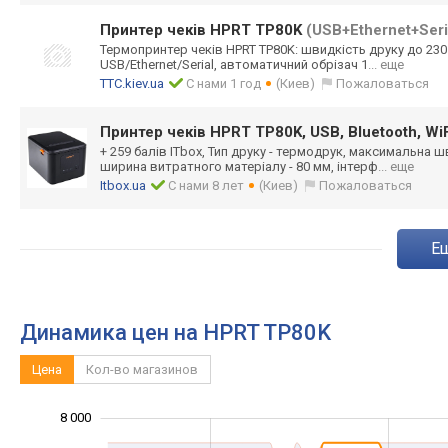
Принтер чеків HPRT TP80K
(USB+Ethernet+Seri
Термопринтер чеків HPRT TP80K: швидкість друку до 230
USB/Ethernet/Se
rial, автоматичний обрізач 1
... еще
TTC.kiev.ua
С нами 1 год
(Киев)
Пожаловаться
Принтер чеків HPRT TP80K, USB, Bluetooth, WiF
+ 259 балів ITbox, Тип друку - термодрук, максимальна ш
ширина витратного матеріалу - 80 мм, інтерф
... еще
Itbox.ua
С нами 8 лет
(Киев)
Пожаловаться
Динамика цен на HPRT TP80K
Цена
Кол-во магазинов
8 000
10 000
-2 000
1 000
3 000
5 000
0