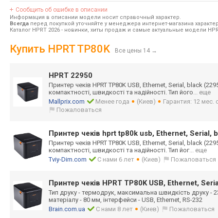
Сообщить об ошибке в описании
Информация в описании модели носит справочный характер.
Всегда
перед покупкой уточняйте у менеджера интернет-магазина характе
Каталог HPRT 2026
- новинки, хиты продаж и самые актуальные модели HPR
Купить HPRT TP80K
Все цены 14
→
HPRT 22950
Принтер чеків HPRT TP80K USB, Ethernet, Serial, black (22
компактності, швидкості та надійності. Тип його
... еще
Mallprix.com
Менее года
(Киев)
Гарантия: 12 мес.
Пожаловаться
Принтер чеків hprt tp80k usb, Ethernet, Serial, 
Принтер чеків HPRT TP80K USB, Ethernet, Serial, black (22
компактності, швидкості та надійності. Тип йог
... еще
Tviy-Dim.com
С нами 6 лет
(Киев)
Пожаловаться
Принтер чеків HPRT TP80K USB, Ethernet, Seria
Тип друку - термодрук, максимальна швидкість друку - 
матеріалу - 80 мм, інтерфейси - USB, Ethernet, RS-232
Brain.com.ua
С нами 8 лет
(Киев)
Пожаловаться