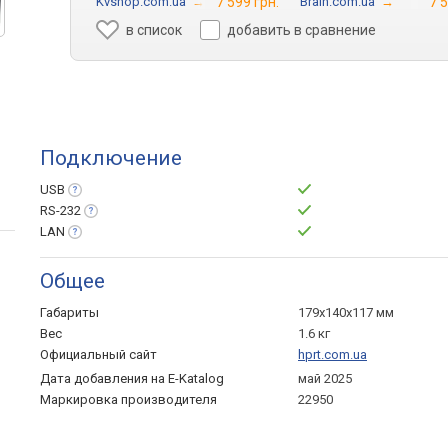
Kvshop.com.ua
→
7 599 грн.
Brain.com.ua
→
7 5
в список
добавить в сравнение
Подключение
USB
RS-232
LAN
Общее
Габариты
179x140x117 мм
Вес
1.6 кг
Официальный сайт
hprt.com.ua
Дата добавления на E-Katalog
май 2025
Маркировка производителя
22950