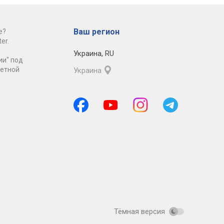
Ваш регион
е?
er.
Украина
,
RU
ии" под
ретной
Украина
Тёмная версия