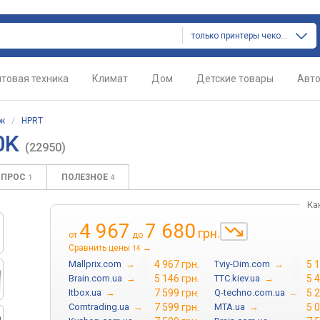
только принтеры чеков и этикеток
товая техника
Климат
Дом
Детские товары
Авт
ок
/
HPRT
0K
(22950)
ОПРОС
ПОЛЕЗНОЕ
1
4
Ка
4 967
7 680
грн.
от
до
Сравнить цены
→
14
Mallprix.com
→
4 967 грн.
Tviy-Dim.com
→
5 1
Brain.com.ua
→
5 146 грн.
TTC.kiev.ua
→
5 4
Itbox.ua
→
7 599 грн.
Q-techno.com.ua
→
5 2
Comtrading.ua
→
7 599 грн.
MTA.ua
→
5 0