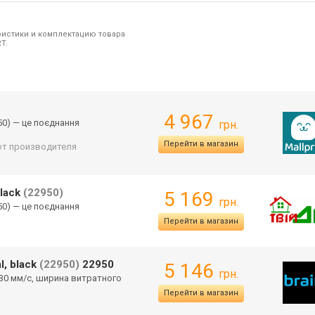
ристики и комплектацию товара
T.
4 967
950) — це поєднання
грн.
Перейти в магазин
 от производителя
black
(22950)
5 169
грн.
950) — це поєднання
Перейти в магазин
l, black
(22950)
22950
5 146
грн.
230 мм/с, ширина витратного
Перейти в магазин