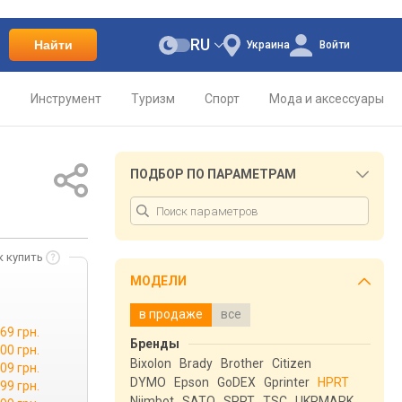
RU
Найти
Украина
Войти
о
Инструмент
Туризм
Спорт
Мода и аксессуары
ПОДБОР ПО ПАРАМЕТРАМ
к купить
МОДЕЛИ
в продаже
все
69 грн.
Бренды
00 грн.
Bixolon
Brady
Brother
Citizen
09 грн.
DYMO
Epson
GoDEX
Gprinter
HPRT
99 грн.
Niimbot
SATO
SPRT
TSC
UKRMARK