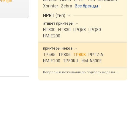
99 грн.
Xprinter
Zebra
Все бренды
HPRT
(
тип
)
этикет
принтеры
HT800
HT830
LPQ58
LPQ80
HM-E200
принтеры
чеков
TP585
TP806
TP80K
PPT2-A
HM-E200
TP80K-L
HM-A300E
Вопросы и пожелания по подбору модели →