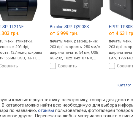
T SP-TL21NE
Bixolon SRP-Q200SK
HPRT TP80K
 303 грн.
от 6 999 грн.
от 4 631 гр
ть: чеки, этикетки,
печать: чеки, разрешение:
печать: чеки
ешение: 203 dpi,
203 dpi, скорость: 250 мм/с,
203 dpi, скор
ость: 127 мм/с, ширина
ширина печати: 54 мм, USB,
ширина печат
и: 56 мм, USB, RJ-11,
RS-232, 102x104x107 мм,
LAN, 179x140x
 RJ-11 для подключения
0.6 кг
сравнить
сравнить
сравни
жного ящика,
126х132 мм, 1 кг
Каталог
вую и компьютерную технику, электронику, товары для дома и о
ах. В каталоге можно найти всю необходимую для выбора инфо
овара по названию,
отзывы
пользователей, фотогалереи товаров,
 многое другое. Перепечатка любых материалов только с пись