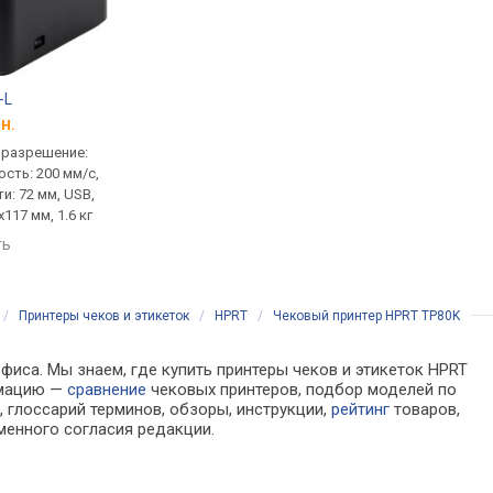
-L
Xprinter XP-58IIL USB
Niimbot D11H
н.
от 1 050 грн.
от 1 139 грн.
, разрешение:
печать: чеки, разрешение:
печать: этикетки,
ость: 200 мм/с,
203 dpi, скорость: 90 мм/с,
разрешение: 300 dpi
и: 72 мм, USB,
ширина печати: 48 мм, USB,
печати: 15 мм, Bluetoo
117 мм, 1.6 кг
RJ-11, 185×132×110 мм, 0.8 кг
113х45х159 мм
ть
сравнить
сравнить
/
Принтеры чеков и этикеток
/
HPRT
/
Чековый принтер HPRT TP80K
фиса. Мы знаем, где купить принтеры чеков и этикеток HPRT
рмацию —
сравнение
чековых принтеров, подбор моделей по
 глоссарий терминов, обзоры, инструкции,
рейтинг
товаров,
менного согласия редакции.