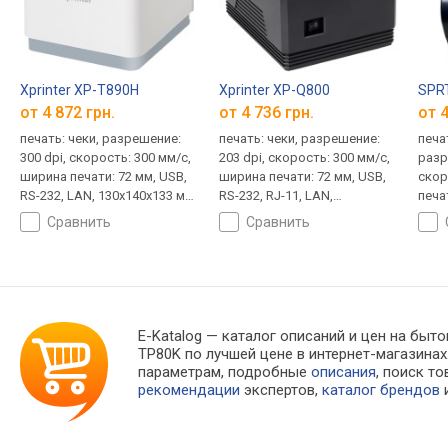
Xprinter XP-T890H
Xprinter XP-Q800
SPR
от 4 872 грн.
от 4 736 грн.
от 4
печать: чеки, разрешение:
печать: чеки, разрешение:
печа
300 dpi, скорость: 300 мм/с,
203 dpi, скорость: 300 мм/с,
разр
ширина печати: 72 мм, USB,
ширина печати: 72 мм, USB,
скор
RS-232, LAN, 130x140x133 мм,
RS-232, RJ-11, LAN,
печат
1.1 кг
183х144х143 мм, 1.3 кг
LAN,
сравнить
сравнить
дене
197х
E-Katalog
— каталог описаний и цен на быто
TP80K по лучшей цене в интернет-магазин
параметрам, подробные
описания
, поиск т
рекомендации
экспертов,
каталог брендов
и