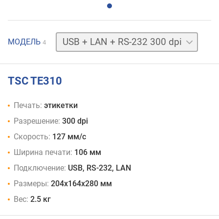
USB
МОДЕЛЬ
4
203 dpi
USB
300 dpi
USB
TSC TE310
+
LAN
Печать:
этикетки
+
RS-
Разрешение:
300 dpi
232
Скорость:
127 мм/с
203 dpi
Ширина печати:
106 мм
Подключение:
USB, RS-232, LAN
Размеры:
204x164x280 мм
Вес:
2.5 кг