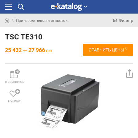
Принтеры чеков и этикеток
Фильтр
Искали
раньше
TSC TE310
6
25 432 — 27 966
СРАВНИТЬ ЦЕНЫ
грн.
в сравнение
в список