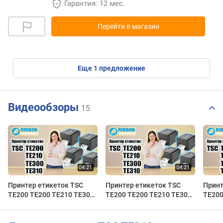
Гарантия: 12 мес.
Перейти в магазин
eще
1
предложение
Видеообзоры
15
Принтер етикеток TSC
Принтер етикеток TSC
Принт
TE200 TE200 TE210 TE300
TE200 TE200 TE210 TE300
TE200
TE310
TE310
TE31