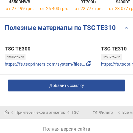
4550DNWB
RT700I+
S400DT
от 27 199 грн.
от 26 403 грн.
от 22 777 грн.
от 23 077 гр
Полезные материалы по TSC TE310
TSC TE300
TSC TE310
инструкции
инструкции
https://fs.tscprinters.com/system/files/31-0650003-00_te200...
Добавить ссылку
Принтеры чеков и этикеток
TSC
Фильтр
Все 
Полная версия сайта