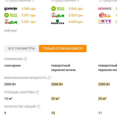
13 предложений
5 предложений
12 предло
4 500 грн.
3 956 грн.
3
3 051 грн.
3 829 грн.
1
3 551 грн.
4 829 грн.
2
РЕЙТИНГ
ВСЕ ПАРАМЕТРЫ
ТОЛЬКО ОТЛИЧАЮЩИЕСЯ
УПРАВЛЕНИЕ
сенсорное
поворотный
поворотный
переключатель
переключа
МАКСИМАЛЬНАЯ
МОЩНОСТЬ
2000 Вт
2500 Вт
2500 Вт
ПЛОЩАДЬ
ОБОГРЕВА
15 м²
25 м²
25 м²
КОЛИЧЕСТВО
СЕКЦИЙ
9
13
11