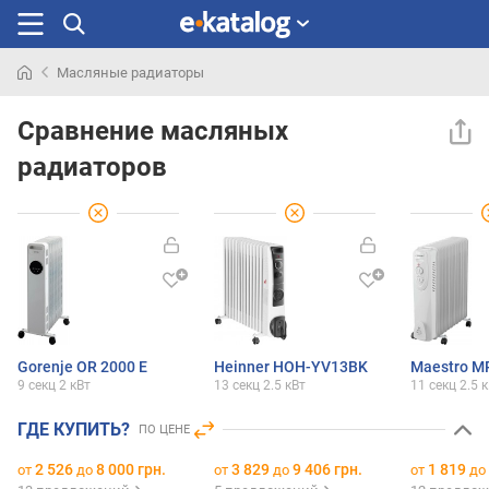
Масляные радиаторы
Искали
раньше
Сравнение масляных
радиаторов
Gorenje OR 2000 E
Heinner HOH-YV13BK
Maestro M
9 секц
2 кВт
13 секц
2.5 кВт
11 секц
2.5 
ГДЕ КУПИТЬ?
ПО ЦЕНЕ
2 526
8 000 грн.
3 829
9 406 грн.
1 819
от
до
от
до
от
до