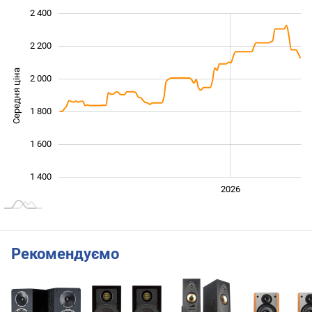
2 400
 000
 200
 600
2 200
Середня ціна
2 000
1 400
1 800
1 600
1 400
2024
2025
2028
2026
L
Рекомендуємо