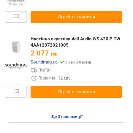
Продавець:
Стар-Так!
Перейти в магазин
Настінна акустика 4all Audio WS 420IP TW
4AA12072021005
2 077
грн.
Soundmag.ua
З нами 8 років
(Київ)
Гарантія: 12 міс.
Перейти в магазин
ще
3
пропозиції