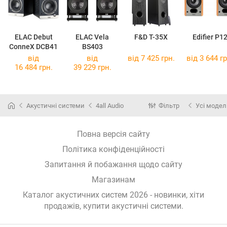
ELAC Debut
ELAC Vela
F&D T-35X
Edifier P1
ConneX DCB41
BS403
від
від
від 7 425 грн.
від 3 644 гр
16 484 грн.
39 229 грн.
Акустичні системи
4all Audio
Фільтр
Усі модел
Повна версія сайту
Політика конфіденційності
Запитання й побажання щодо сайту
Магазинам
Каталог акустичних систем 2026 - новинки, хіти
продажів,
купити акустичні системи
.