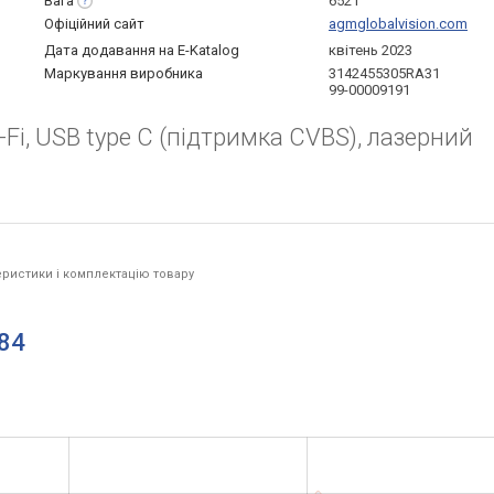
Вага
652 г
Офіційний сайт
agmglobalvision.com
Дата додавання на E-Katalog
квітень 2023
Маркування виробника
3142455305RA31
99-00009191
Fi, USB type C (підтримка CVBS), лазерний
ристики і комплектацію товару
384