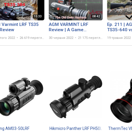
 Varmint LRF TS35
AGM VARMINT LRF
Ep. 211 | A
Review
Review | A Game
TS35-640 vs
Changer For Coyote
TS50-640 
того 2022
26 619 переглядів
30 червня 2022
21 175 переглядів
19 травня 2022
Hunters
REVIEW**
ong AM03-50LRF
Hikmicro Panther LRF PH50L
ThermTec V