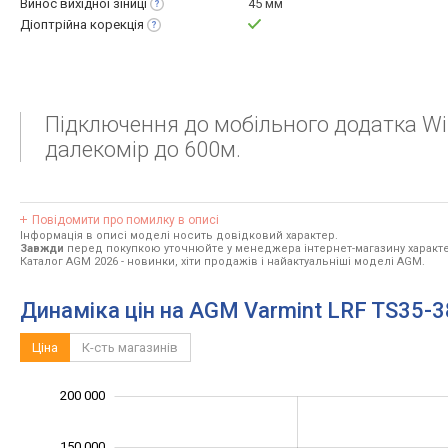
Винос вихідної
зіниці
45 мм
Діоптрійна
корекція
Підключення до мобільного додатка Wi-
далекомір до 600м.
Повідомити про помилку в описі
Інформація в описі моделі носить довідковий характер.
Завжди
перед покупкою уточнюйте у менеджера інтернет-магазину характе
Каталог AGM 2026
- новинки, хіти продажів і найактуальніші моделі AGM.
Динаміка цін на AGM Varmint LRF TS35-
Ціна
К-сть магазинів
100 000
250 000
-20 000
-50 000
20 000
40 000
200 000
150 000