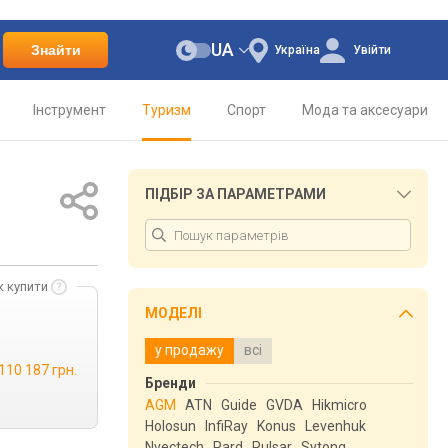
UA
Знайти
Україна
Увійти
Інструмент
Туризм
Спорт
Мода та аксесуари
ПІДБІР ЗА ПАРАМЕТРАМИ
к купити
МОДЕЛІ
у продажу
всі
110 187 грн.
Бренди
AGM
ATN
Guide
GVDA
Hikmicro
Holosun
InfiRay
Konus
Levenhuk
Nvectech
Pard
Pulsar
Sytong