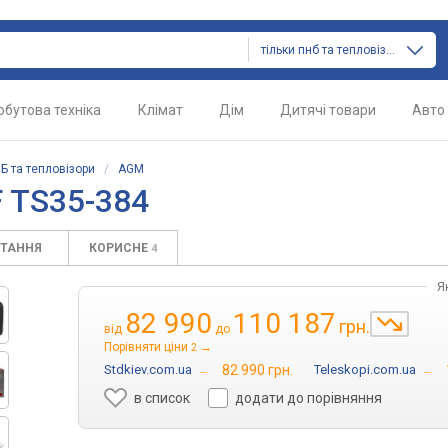
тільки пнб та тепловізори
обутова техніка
Клімат
Дім
Дитячі товари
Авто
Б та тепловізори
/
AGM
F TS35-384
ИТАННЯ
КОРИСНЕ
4
Я
82 990
110 187
грн.
від
до
Порівняти ціни
→
2
Stdkiev.com.ua
→
82 990 грн.
Teleskopi.com.ua
→
в список
додати до порівняння