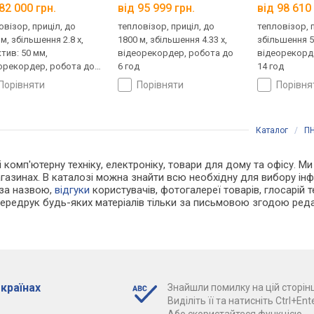
82 000 грн.
від 95 999 грн.
від 98 610 
овізор, приціл, до
тепловізор, приціл, до
тепловізор, 
м, збільшення 2.8 x,
1800 м, збільшення 4.33 x,
збільшення 5.
ктив: 50 мм,
відеорекордер, робота до
відеорекорд
орекордер, робота до
6 год
14 год
д
порівняти
порівняти
порівн
Каталог
/
ПН
 і комп'ютерну техніку, електроніку, товари для дому та офісу. 
газинах. В каталозі можна знайти всю необхідну для вибору і
 за назвою,
відгуки
користувачів, фотогалереї товарів, глосарій те
Передрук будь-яких матеріалів тільки за письмовою згодою реда
 країнах
Знайшли помилку на цій сторінц
Виділіть її та натисніть Ctrl+Ente