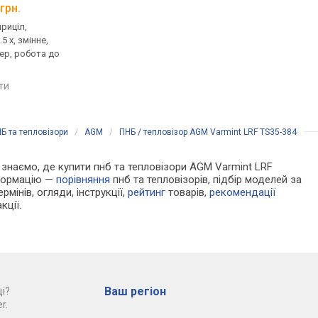
грн.
від 94 000 грн.
від 81 000 грн.
приціл,
тепловізор, приціл, до
тепловізор, приціл, 
5 x, змінне,
2600 м, збільшення 2.6 x,
1800 м, збільшення 2.3
ер, робота до
відеорекордер, робота до
об'єктив: 35 мм,
3.75 год
відеорекордер, робо
6 год
яти
порівняти
порівняти
Б та тепловізори
/
AGM
/
ПНБ / тепловізор AGM Varmint LRF TS35-384
Ми знаємо, де купити пнб та тепловізори AGM Varmint LRF
нформацію —
порівняння
пнб та тепловізорів, підбір моделей за
рмінів, огляди, інструкції,
рейтинг
товарів,
рекомендації
кції.
Ваш регіон
і?
r.