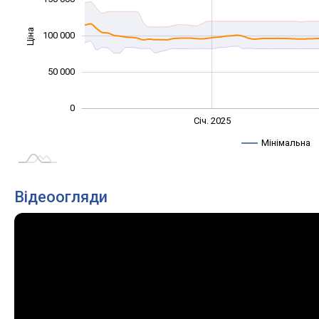
Ціна
100 000
100 000
50 000
0
Січ. 2027
Лип.
Січ. 2025
L
Мінімальна
Відеоогляди