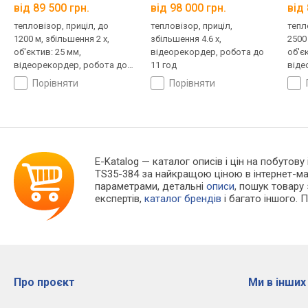
від 89 500 грн.
від 98 000 грн.
від 
тепловізор, приціл, до
тепловізор, приціл,
тепл
1200 м, збільшення 2 x,
збільшення 4.6 x,
2500 
об'єктив: 25 мм,
відеорекордер, робота до
об'є
відеорекордер, робота до
11 год
віде
11 год
6 го
порівняти
порівняти
E-Katalog
— каталог описів і цін на побутову
TS35-384 за найкращою ціною в інтернет-ма
параметрами, детальні
описи
, пошук товару
експертів,
каталог брендів
і багато іншого. 
Про проєкт
Ми в інших