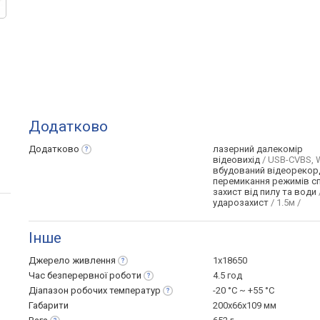
Додатково
Додатково
лазерний далекомір
відеовихід
/ USB-CVBS, W
вбудований відеорекор
перемикання режимів с
захист від пилу та води
ударозахист
/ 1.5м /
Інше
Джерело
живлення
1x18650
Час безперервної
роботи
4.5 год
Діапазон робочих
температур
-20 °C ~ +55 °С
Габарити
200x66x109 мм