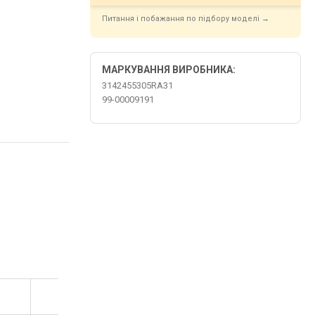
Питання і побажання по підбору моделі →
МАРКУВАННЯ ВИРОБНИКА:
3142455305RA31
99-00009191