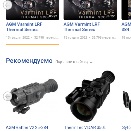
AGM Varmint LRF
AGM Varmint LRF
AGM
Thermal Series
Thermal Series
384 
15 грудня 2022
32 798 переглядів
15 грудня 2022
32 798 переглядів
18 лю
Рекомендуємо
Порівняти в таблиці
→
AGM Rattler V2 25-384
ThermTec VIDAR 350L
Syt