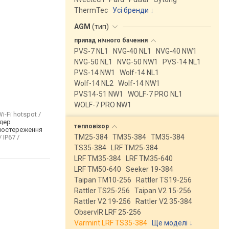
ThermTec
Усі бренди
AGM
(
тип
)
прилад нічного
бачення
PVS-7 NL1
NVG-40 NL1
NVG-40 NW1
NVG-50 NL1
NVG-50 NW1
PVS-14 NL1
PVS-14 NW1
Wolf-14 NL1
Wolf-14 NL2
Wolf-14 NW1
PVS14-51 NW1
WOLF-7 PRO NL1
WOLF-7 PRO NW1
i-Fi hotspot /
дер
тепловізор
постереження
TM25-384
TM35-384
TM35-384
/ IP67 /
TS35-384
LRF TM25-384
LRF TM35-384
LRF TM35-640
LRF TM50-640
Seeker 19-384
Taipan TM10-256
Rattler TS19-256
Rattler TS25-256
Taipan V2 15-256
Rattler V2 19-256
Rattler V2 35-384
ObservIR LRF 25-256
Varmint LRF TS35-384
Ще моделі
↓