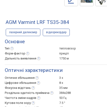
AGM Varmint LRF TS35-384
лазерний далекомір
відеорекордер
Основне
Тип
тепловізор
Форм-фактор
приціл
Дальність
виявлення
1750 м
Оптичні характеристики
Оптичне
збільшення
3 x
Цифрове
збільшення
8 x
Фокусна
відстань
35 мм
Роздільна здатність
приймача
384x288
Частота зміни
кадрів
50 Гц
Кутове поле
зору
7.5 °