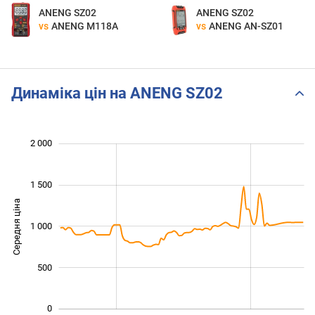
ANENG SZ02
ANENG SZ02
vs
ANENG M118A
vs
ANENG AN-SZ01
Динаміка цін на ANENG SZ02
 000
 500
-200
-500
200
400
2 000
1 500
Середня ціна
1 000
1 000
500
0