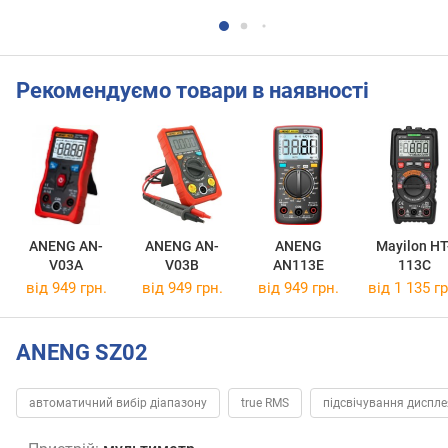
Рекомендуємо товари в наявності
ANENG AN-
ANENG AN-
ANENG
Mayilon HT
V03A
V03B
AN113E
113C
від 949 грн.
від 949 грн.
від 949 грн.
від 1 135 гр
ANENG SZ02
автоматичний вибір діапазону
true RMS
підсвічування диспле