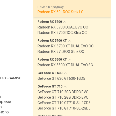
Немає в продажу
Radeon RX 69…ROG Strix LC
Radeon RX
5700
Radeon RX 5700 DUAL EVO OC
Radeon RX 5700 ROG Strix OC
Radeon RX 5700
XT
Radeon RX 5700 XT DUAL EVO OC
Radeon RX 57…ROG Strix OC
Radeon RX 5500
XT
Radeon RX 5500 XT DUAL EVO 8G
GeForce GT
630
-T16G-GAMING
GeForce GT 630 GT630-1GD5
GeForce GT
710
GeForce GT 710 2GB DDR3 EVO
GeForce GT 710 2GB DDR5 EVO
торами
GeForce GT 710 GT710-SL-1GD5
о
GeForce GT 710 GT710-SL-2GD5
яного