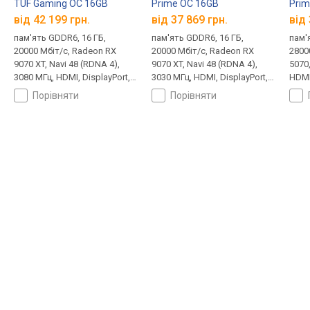
TUF Gaming OC 16GB
Prime OC 16GB
Prim
від 42 199 грн.
від 37 869 грн.
від 
пам'ять GDDR6, 16 ГБ,
пам'ять GDDR6, 16 ГБ,
пам'
20000 Мбіт/с, Radeon RX
20000 Мбіт/с, Radeon RX
2800
9070 XT, Navi 48 (RDNA 4),
9070 XT, Navi 48 (RDNA 4),
5070,
3080 МГц, HDMI, DisplayPort,
3030 МГц, HDMI, DisplayPort, 8
HDMI,
підсвічування, 8 + 8 + 8 pin,
+ 8 + 8 pin, 304 Вт
White
порівняти
порівняти
330 Вт