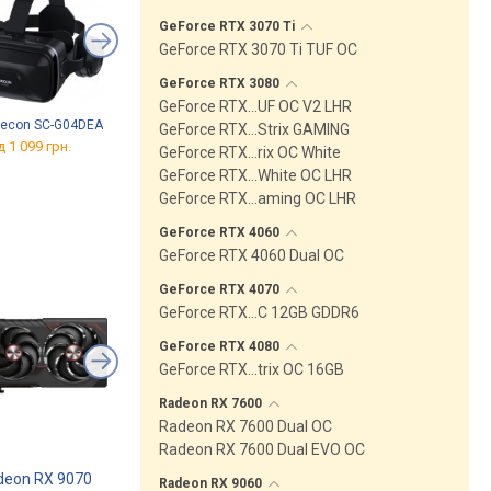
GeForce RTX 3070
Ti
GeForce RTX 3070 Ti TUF OC
GeForce RTX
3080
GeForce RTX…UF OC V2 LHR
necon SC-G04DEA
DJI Goggles N3
VR Shinecon G18E
GeForce RTX…Strix GAMING
д 1 099 грн.
від 14 376 грн.
від 1 299 грн.
GeForce RTX…rix OC White
GeForce RTX…White OC LHR
GeForce RTX…aming OC LHR
GeForce RTX
4060
GeForce RTX 4060 Dual OC
GeForce RTX
4070
GeForce RTX…C 12GB GDDR6
GeForce RTX
4080
GeForce RTX…trix OC 16GB
Radeon RX
7600
Radeon RX 7600 Dual OC
Radeon RX 7600 Dual EVO OC
deon RX 9070
Sapphire Radeon RX 9070
MSI GeForce RTX 50
Radeon RX
9060