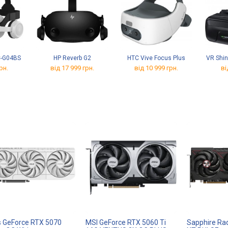
C-G04BS
HP Reverb G2
HTC Vive Focus Plus
VR Shi
рн.
від 17 999 грн.
від 10 999 грн.
ві
 GeForce RTX 5070
MSI GeForce RTX 5060 Ti
Sapphire Ra