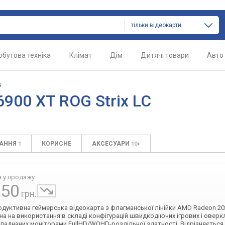
тільки відеокарти
обутова техніка
Клімат
Дім
Дитячі товари
Авто
s
900 XT ROG Strix LC
ТАННЯ
КОРИСНЕ
АКСЕСУАРИ
1
10+
я у продажу
750
грн.
дуктивна геймерська відеокарта з флагманської лінійки AMD Radeon 20
на на використання в складі конфігурацій швидкодіючих ігрових і овер
бладнаних моніторами FullHD/WQHD-роздільної здатності. Відрізняється