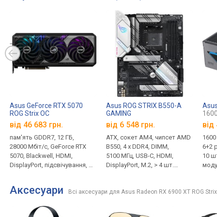
Asus GeForce RTX 5070
Asus ROG STRIX B550-A
Asus
ROG Strix OC
GAMING
1600
від 46 683 грн.
від 6 548 грн.
від
пам'ять GDDR7, 12 ГБ,
ATX, сокет AM4, чипсет AMD
1600 
28000 Мбіт/с, GeForce RTX
B550, 4 x DDR4, DIMM,
6+2 p
5070, Blackwell, HDMI,
5100 МГц, USB-C, HDMI,
10 шт
DisplayPort, підсвічування, 16
DisplayPort, M.2, > 4 шт.
моду
pin
SATA3, LAN 2.5 Гбіт/с,
СО, 
CrossFire, охолодження M.2
серт
Аксесуари
Всі аксесуари для Asus Radeon RX 6900 XT ROG Strix
гара