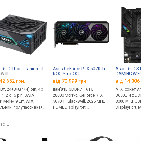
 ROG Thor Titanium III
Asus GeForce RTX 5070 Ti
Asus ROG ST
W III
ROG Strix OC
GAMING WIFI
42 652 грн.
від 70 999 грн.
від 14 006 
Вт, 24+8+8(4+4) pin, 4 х
пам'ять GDDR7, 16 ГБ,
ATX, сокет A
in, 2 x 16 pin, SATA
28000 Мбіт/с, GeForce RTX
B650E, 4 x D
, Molex 9 шт, ATX,
5070 Ti, Blackwell, 2625 МГц,
8000 МГц, US
льний, полупассивная
HDMI, DisplayPort,
DisplayPort, M
підсвічування,
підсвічування, 16 pin, 300 Вт
с, Wi-Fi, ох
ифікат 80+ Titanium,
 LC
→
нтія 10 років