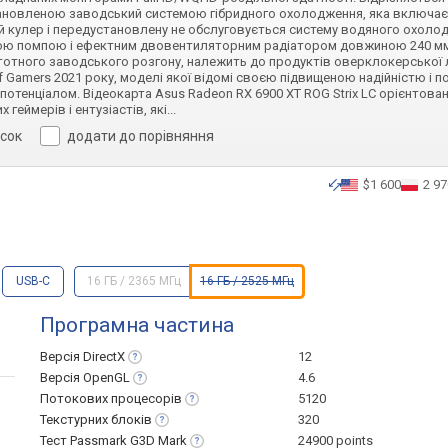
новленою заводський системою гібридного охолодження, яка включає
й кулер і передустановлену не обслуговується систему водяного охоло
ю помпою і ефектним двовентиляторним радіатором довжиною 240 мм
стотного заводського розгону, належить до продуктів оверклокерської л
of Gamers 2021 року, моделі якої відомі своєю підвищеною надійністю і 
потенціалом. Відеокарта Asus Radeon RX 6900 XT ROG Strix LC орієнтован
 геймерів і ентузіастів, які
...
исок
додати до порівняння
$1 600
2 97
USB-C
16 ГБ / 2365 МГц
16 ГБ / 2525 МГц
Програмна частина
Версія
DirectX
12
Версія
OpenGL
4.6
Потокових
процесорів
5120
Текстурних
блоків
320
Тест Passmark G3D
Mark
24900 points