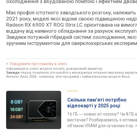
охолодження з вбудованою помпою і ефектним двов
Має профілі істотного заводського розгону, належить 
2021 року, моделі якої відомі своєю підвищеною наді
Radeon RX 6900 XT ROG Strix LC орієнтована на вимогл
віддачу від наявного обладнання за рахунок експлуа
Завдяки потужній гібридній системі охолодження, якісн
зручним інструментом для оверклокерських експерим
Повідомити про помилку в описі
Інформація в описі моделі носить довідковий характер.
Завжди
перед покупкою уточнюйте у менеджера інтернет-магазину характе
Каталог Asus 2026
- новинки, хіти продажів і найактуальніші моделі Asus.
Скільки пам'яті потрібно
відеокарті у 2025 році
16 ГБ ― нових хіт сезону? Чи 8 ГБ 
вистачає? Розбираємось з оптим
об'ємом VRAM для сучасних ігор.