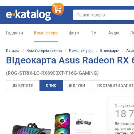
Гаджети
Комп'ютери
Фото
TV
Аудіо
П
Каталог
/
Комп'ютерна техніка
/
Комплектуючі
/
Відеокарти
/
Asu
Відеокарта Asus Radeon RX 6
(ROG-STRIX-LC-RX6900XT-T16G-GAMING)
ДЕ КУПИТИ
ОПИС
ВІДГУКИ
ПОСТАВИТИ ЗАПИ
Очікуєтьс
18 
Високопро
орієнтова
систем, о