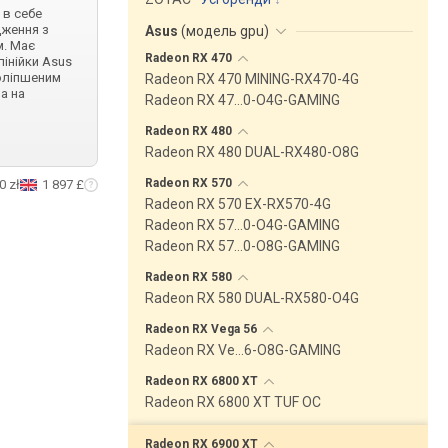
 в себе
дження з
Asus
(
модель gpu
)
. Має
Radeon RX
470
інійки Asus
поліпшеним
Radeon RX 470 MINING-RX470-4G
а на
Radeon RX 47…0-O4G-GAMING
Radeon RX
480
Radeon RX 480 DUAL-RX480-O8G
Radeon RX
570
0 zł
1 897 £
Radeon RX 570 EX-RX570-4G
Radeon RX 57…0-O4G-GAMING
Radeon RX 57…0-O8G-GAMING
Radeon RX
580
Radeon RX 580 DUAL-RX580-O4G
Radeon RX Vega
56
Radeon RX Ve…6-O8G-GAMING
Radeon RX 6800
XT
Radeon RX 6800 XT TUF OC
Radeon RX 6900
XT