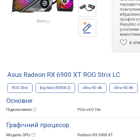
передвста
повітряни
вбудовано
профілі і
Фото
17
Republic 
розгінним 
вимогливих
в сп
Asus Radeon RX 6900 XT ROG Strix LC
ROG Strix
Big Navi (RDNA 2)
Ultra HD 4K
Ultra HD 8K
Основне
Підключення
PCIe v4.0 16x
Графічний процесор
Модель
GPU
Radeon RX 6900 XT