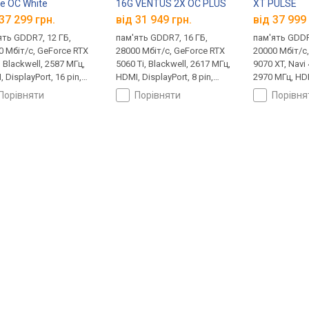
e OC White
16G VENTUS 2X OC PLUS
XT PULSE
37 299 грн.
від 31 949 грн.
від 37 999 
ять GDDR7, 12 ГБ,
пам'ять GDDR7, 16 ГБ,
пам'ять GDDR
0 Мбіт/с, GeForce RTX
28000 Мбіт/с, GeForce RTX
20000 Мбіт/с
 Blackwell, 2587 МГц,
5060 Ti, Blackwell, 2617 МГц,
9070 XT, Navi
 DisplayPort, 16 pin,
HDMI, DisplayPort, 8 pin,
2970 МГц, HDM
 Edition
180 Вт
+ 8 pin, 304 В
порівняти
порівняти
порівн