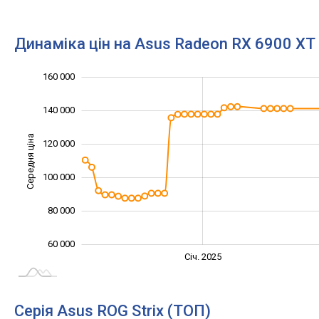
Динаміка цін на Asus Radeon RX 6900 XT 
160 000
180 000
20 000
40 000
140 000
Середня ціна
120 000
100 000
100 000
80 000
60 000
Жовт.
Жовт.
Лип.
Квіт.
Квіт.
Лип.
Січ. 2025
L
Серія Asus ROG Strix (ТОП)