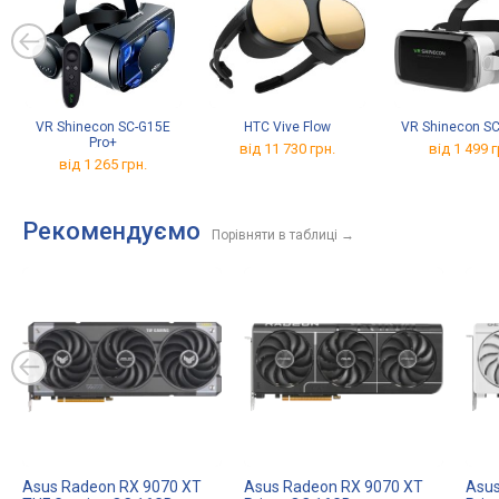
VR Shinecon SC-G15E
HTC Vive Flow
VR Shinecon S
Pro+
від 11 730 грн.
від 1 499 г
від 1 265 грн.
Рекомендуємо
Порівняти в таблиці
→
Asus Radeon RX 9070 XT
Asus Radeon RX 9070 XT
Asus