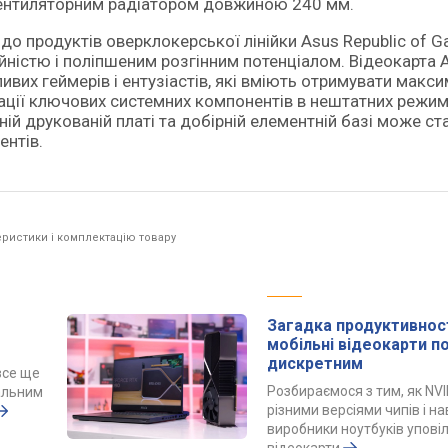
ентиляторним радіатором довжиною 240 мм.
до продуктів оверклокерської лінійки Asus Republic of 
йністю і поліпшеним розгінним потенціалом. Відеокарта 
ивих геймерів і ентузіастів, які вміють отримувати макс
тації ключових системних компонентів в нештатних режим
ій друкованій платі та добірній елементній базі може ст
ентів.
ристики і комплектацію товару
Загадка продуктивност
мобільні відеокарти 
дискретним
все ще
Розбираємося з тим, як NVI
альним
різними версіями чипів і н
виробники ноутбуків упов