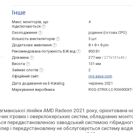
Інше
Макс. моніторів, що
4
підключаються
Охолодження
рідинне (готова СРО)
Кількість
вентиляторів
3 шт.
Додаткове
живлення
8 + 8 + 8 pin
Рекомендована потужність БЖ
від
850 Вт
Довжина
277 мм
/ 277x131x45 /
Висота
131 мм
Займає
слотів
2
Офіційний сайт
rog.asus.com
Дата додавання на E-Katalog
червень 2021
Маркування виробника
ROG-STRIX-LC-RX6900XT
чих ігрових і оверклокерських систем, обладнаних моні
ться передвстановленою заводський системою гібридног
улер і передустановлену не обслуговується систему вод