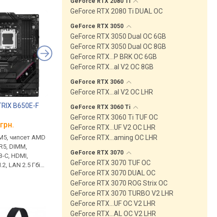
GeForce RTX 2080
Ti
GeForce RTX 2080 Ti DUAL OC
GeForce RTX
3050
GeForce RTX 3050 Dual OC 6GB
GeForce RTX 3050 Dual OC 8GB
GeForce RTX…P BRK OC 6GB
GeForce RTX…al V2 OC 8GB
GeForce RTX
3060
GeForce RTX…al V2 OC LHR
RIX B650E-F
Asus ROG Strix Platinum
Asus GeForce RTX 4
GeForce RTX 3060
Ti
850W Platinum
ROG Strix OC 16GB
GeForce RTX 3060 Ti TUF OC
грн.
від
7 595 грн.
від 59 750 грн.
GeForce RTX…UF V2 OC LHR
GeForce RTX…aming OC LHR
M5, чипсет AMD
850 Вт, 24+8+8(4+4) pin, 3 х
пам'ять GDDR6X, 16 Г
DR5, DIMM,
6+2 pin, 1 x 16 pin, SATA 6 шт,
23000 Мбіт/с, GeForc
GeForce RTX
3070
B-C, HDMI,
Molex 3 шт, ATX, модульний,
4080, Ada Lovelace, 2
GeForce RTX 3070 TUF OC
.2, LAN 2.5 Гбіт/
ККД 92 %, полупассивная СО,
HDMI, DisplayPort,
GeForce RTX 3070 DUAL OC
олодження M.2
сертифікат 80+ Platinum,
підсвічування, 16 pin
GeForce RTX 3070 ROG Strix OC
гарантія 10 років
GeForce RTX 3070 TURBO V2 LHR
GeForce RTX…UF OC V2 LHR
GeForce RTX…AL OC V2 LHR