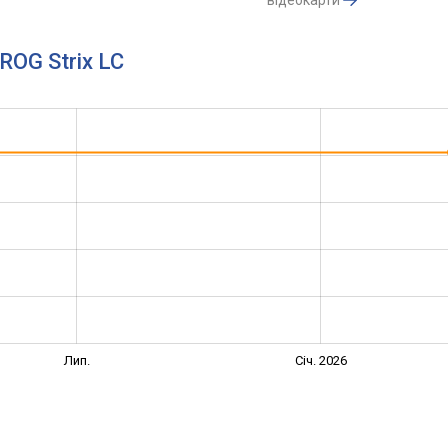
відеокарти
ROG Strix LC
Лип.
Січ. 2026