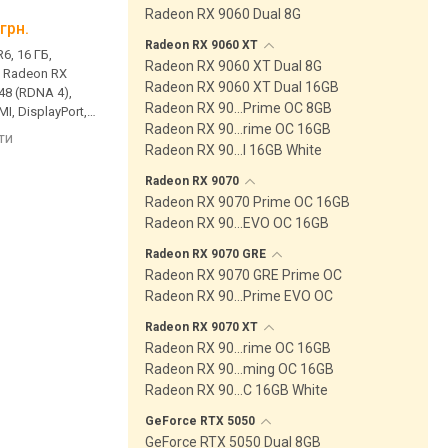
XT NITRO+
VENTUS 2X OC
Radeon RX 9060 Dual 8G
грн.
від 44 300 грн.
від 20 199 грн.
Radeon RX 9060
XT
6, 16 ГБ,
пам'ять GDDR6, 16 ГБ,
пам'ять GDDR7, 8 ГБ,
Radeon RX 9060 XT Dual 8G
, Radeon RX
20000 Мбіт/с, Radeon RX
28000 Мбіт/с, GeForc
Radeon RX 9060 XT Dual 16GB
 48 (RDNA 4),
9070 XT, Navi 48 (RDNA 4),
5060, Blackwell, 2535 
Radeon RX 90…Prime OC 8GB
I, DisplayPort, 8
3060 МГц, HDMI, DisplayPort,
HDMI, DisplayPort, 8 pi
Radeon RX 90…rime OC 16GB
т
підсвічування, 16 pin, 330 Вт
145 Вт
яти
порівняти
порівняти
Radeon RX 90…l 16GB White
Radeon RX
9070
Radeon RX 9070 Prime OC 16GB
Radeon RX 90…EVO OC 16GB
Radeon RX 9070
GRE
Radeon RX 9070 GRE Prime OC
Radeon RX 90…Prime EVO OC
Radeon RX 9070
XT
Radeon RX 90…rime OC 16GB
Radeon RX 90…ming OC 16GB
Radeon RX 90…C 16GB White
GeForce RTX
5050
GeForce RTX 5050 Dual 8GB