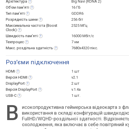
Архітектура
Big Navi (RDNA 2)
Об'єм
пам'яті
16 ГБ
Тип
пам’яті
GDDR6
Розрядність
шини
256 біт
Максимальна частота (Boost
2525 МГц
Clock)
Швидкість
пам'яті
16000 Мбіт/с
Техпроцес
7 нм
Макс. роздільна
здатність
7680x4320 пікс.
Роз'єми підключення
HDMI
1 шт
Версія
HDMI
v2.1
DisplayPort
2 шт
Версія
DisplayPort
v.1.4a
USB-C
1 шт.
В
исокопродуктивна геймерська відеокарта з флагманської лінійки AMD Radeon 2021 року, орієнтована на
використання в складі конфігурацій швидкодію
FullHD/WQHD-роздільної здатності. Відрізняє
охолодження, яка включає в себе повітряний к