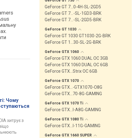
GeForce GT
730
GeForce GT 7…0-4H-SL-2GD5
Gamers
GeForce GT 7…-SL-1GD3-BRK
Asus
GeForce GT 7…-SL-2GD5-BRK
имальну
GeForce GT
1030
ах.
GeForce GT 1030 GT1030-2G-BRK
ати
GeForce GT 1…30-SL-2G-BRK
GeForce GTX
1060
GeForce GTX 1060 DUAL OC 3GB
GeForce GTX 1060 DUAL OC 6GB
GeForce GTX…Strix OC 6GB
GeForce GTX
1070
GeForce GTX…-GTX1070-O8G
GeForce GTX…70-8G-GAMING
і: Чому
GeForce GTX 1070
Ti
поступаються
GeForce GTX…I-A8G-GAMING
GeForce GTX 1080
Ti
DIA хитрує з
GeForce GTX…I-11G-GAMING
авіщо
ільнюють
GeForce GTX 1660
SUPER