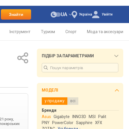
UA
Знайти
Україна
Увійти
Інструмент
Туризм
Спорт
Мода та аксесуари
ПІДБІР ЗА ПАРАМЕТРАМИ
МОДЕЛІ
у продажу
всі
Бренди
Asus
Gigabyte
INNO3D
MSI
Palit
21 року,
PNY
PowerColor
Sapphire
XFX
клокерських
ZOTAC
Усі бренди