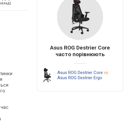
назад)
Asus ROG Destrier Core
часто порівнюють
Asus ROG Destrier Core
vs
Asus ROG Destrier Ergo
я
ться
ого
 час
а