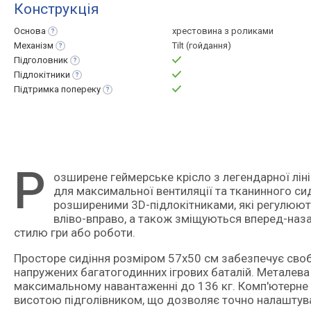
Конструкція
Основа
хрестовина з роликами
Механізм
Tilt (гойдання)
Підголовник
Підлокітники
Підтримка
попереку
Р
озширене геймерське крісло з легендарної лінійки Republic of Gamers, примітне комбінацією сітчастої спинки
для максимальної вентиляції та тканинного с
розширеними 3D-підлокітниками, які регулюють
вліво-вправо, а також зміщуються вперед-наз
стилю гри або роботи.
Просторе сидіння розміром 57x50 см забезпечує свобод
напружених багатогодинних ігрових баталій. Металева 
максимальному навантаженні до 136 кг. Комп'ютерне 
висотою підголівником, що дозволяє точно налаштуват