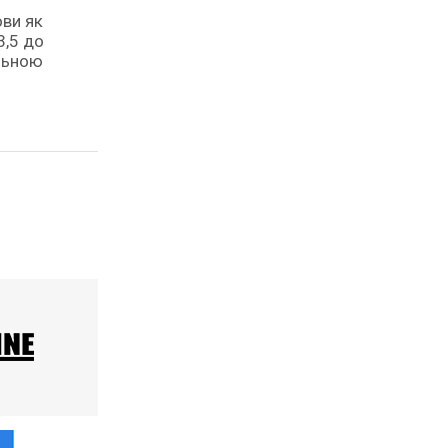
ови як
3,5 до
ільною