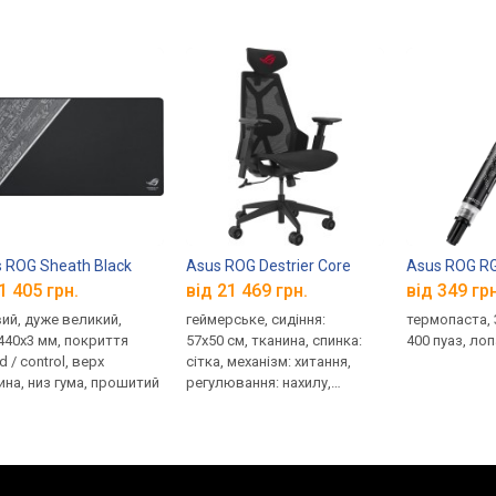
 ROG Sheath Black
Asus ROG Destrier Core
Asus ROG R
1 405 грн.
від 21 469 грн.
від 349 грн
вий, дуже великий,
геймерське, сидіння:
термопаста, 3
440x3 мм, покриття
57x50 см, тканина, спинка:
400 пуаз, ло
 / control, верх
сітка, механізм: хитання,
ина, низ гумa, прошитий
регулювання: нахилу,
висоти, жорсткості