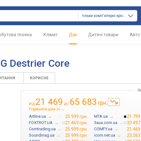
тільки комп'ютерні крісла
обутова техніка
Клімат
Дім
Дитячі товари
Авто
 Destrier Core
ПИТАННЯ
КОРИСНЕ
Я
21 469
65 683
грн.
від
до
Порівняти ціни
→
26
Artline.ua
→
25 999 грн.
MTA.ua
→
21 799
FOXTROT.UA
→
21 469 грн.
3aua.com.ua
→
33 497
Comtrading.ua
→
25 999 грн.
COMFY.ua
→
21 469
Soundmag.ua
→
25 999 грн.
icom.net.ua
→
23 263