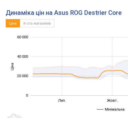
Динаміка цін на Asus ROG Destrier Core
Ціна
К-сть магазинів
60 000
-20 000
-10 000
-40 000
10 000
30 000
80 000
40 000
Ціна
10 000
20 000
0
Жовт.
Трав.
Квіт.
Вер.
Лип.
Жовт.
L
Мінімальна