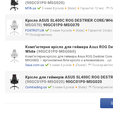
(90GC01P0-MSG020)
MTA.ua
З нами 8 років
(Київ)
Гарантія: 12 міс.
П
Крісло ASUS SL400C ROG DESTRIER CORE/WH
MSG070)
90GC01P0-MSG070
FOXTROT.UA
З нами 9 років
(Київ)
Гарантія: 24 міс
Поскаржитись
Комп'ютерне крісло для геймера Asus ROG De
White
(90GC01P0-MSG060)
Комп'ютерне крісло для геймера Asus ROG Destrier Core
MSG06
0) — ергономічне біле крісло з алюмінієвою
... ще
3aua.com.ua
З нами 6 років
(Львів)
Поскаржитис
Крісло для геймерів ASUS SL400C ROG DESTR
(90GC01P0-MSG020)
90GC01P0-MSG020
Comtrading.ua
З нами 6 років
(Київ)
Поскаржити