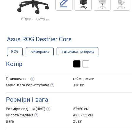
Відео
Фото
1
12
Asus ROG Destrier Core
ROG
геймерське
підтримка попереку
Колір
Призначення
геймерське
Макс. вага
користувача
136 кг
Розміри і вага
Розміри сидіння
(ШхГ)
57x50 см
Висота
сидіння
43.5 - 52 см
Вага
25 кг