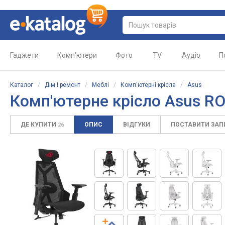
Гаджети
Комп'ютери
Фото
TV
Аудіо
П
Каталог
/
Дім і ремонт
/
Меблі
/
Комп'ютерні крісла
/
Asus
Комп'ютерне крісло Asus ROG
ДЕ КУПИТИ
ОПИС
ВІДГУКИ
ПОСТАВИТИ ЗА
26