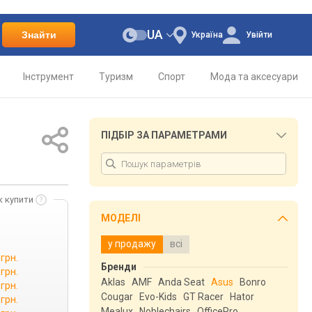
UA
Знайти
Україна
Увійти
Інструмент
Туризм
Спорт
Мода та аксесуари
ПІДБІР ЗА ПАРАМЕТРАМИ
к купити
МОДЕЛІ
у продажу
всі
 грн.
Бренди
 грн.
Aklas
AMF
Anda Seat
Asus
Bonro
 грн.
Cougar
Evo-Kids
GT Racer
Hator
 грн.
Mealux
Noblechairs
OfficePro