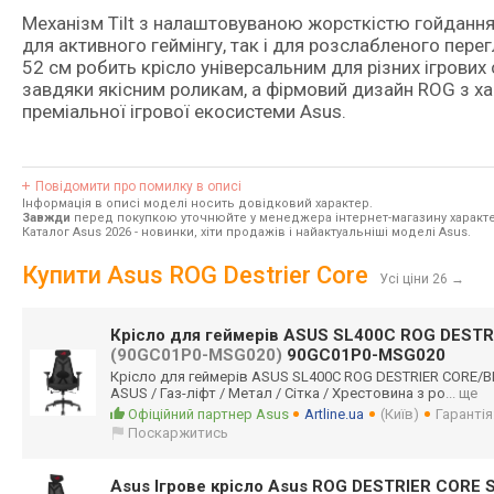
Механізм Tilt з налаштовуваною жорсткістю гойдання
для активного геймінгу, так і для розслабленого перег
52 см робить крісло універсальним для різних ігрових
завдяки якісним роликам, а фірмовий дизайн ROG з 
преміальної ігрової екосистеми Asus.
Повідомити про помилку в описі
Інформація в описі моделі носить довідковий характер.
Завжди
перед покупкою уточнюйте у менеджера інтернет-магазину характе
Каталог Asus 2026
- новинки, хіти продажів і найактуальніші моделі Asus.
Купити Asus ROG Destrier Core
Усі ціни 26
→
Крісло для геймерів ASUS SL400C ROG DESTR
(90GC01P0-MSG020)
90GC01P0-MSG020
Крісло для геймерів ASUS SL400C ROG DESTRIER CORE/
ASUS / Газ-ліфт / Метал / Сітка / Хрестовина з ро
... ще
Офіційний партнер Asus
Artline.ua
(Київ)
Гарантія
Поскаржитись
Asus Ігрове крісло Asus ROG DESTRIER CORE 