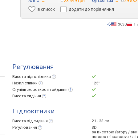
АЛЛО
→
23 499 грн.
Ujin.com.ua
→
29 532
в список
додати до порівняння
$630
1 
Регулювання
Висота
підголівника
Нахил
спинки
125°
Ступінь жорсткості
гойдання
Висота
сидіння
Підлокітники
Висота від
сидіння
21 - 33 см
Регулювання
3D
за висотою (вгору / вни
поворот (праворуч / лі