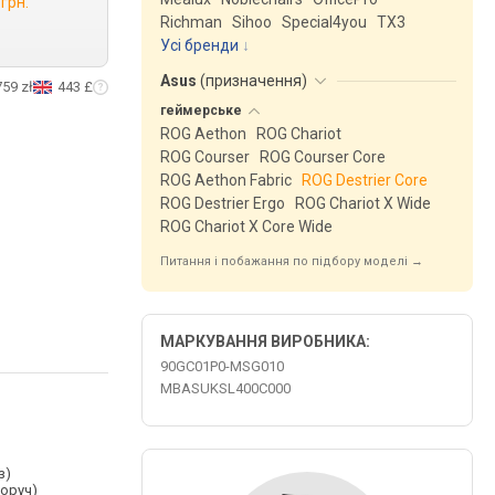
 грн.
Richman
Sihoo
Special4you
ТX3
Усі бренди
Asus
(
призначення
)
759 zł
443 £
геймерське
ROG Aethon
ROG Chariot
ROG Courser
ROG Courser Core
ROG Aethon Fabric
ROG Destrier Core
ROG Destrier Ergo
ROG Chariot X Wide
ROG Chariot X Core Wide
Питання і побажання по підбору моделі →
МАРКУВАННЯ ВИРОБНИКА:
90GC01P0-MSG010
MBASUKSL400C000
з)
воруч)