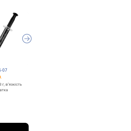
G-07
Asus ROG Xbox Ally X
Asus ROG Raikiri Pro
.
від 47 000 грн.
від 6 339 грн.
 г, в'язкість
платформа: Windows 11,
геймпад, бездротовий
патка
дисплей: 7 ", 1920x1080 пікс.,
ПК (Windows), Xbox,
сенсорний, 3D ігри, ОЗП
14 кнопок, дисплей,
24 ГБ, ПЗП 1024 ГБ, Wi-Fi,
підсвічування, акуму
USB-C, GPS, фронт. камера
до 48 год