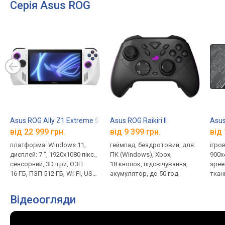
Серія Asus ROG
Asus ROG Ally Z1 Extreme 512GB
Asus ROG Raikiri II
Asus
від 22 999 грн.
від 9 399 грн.
від 
платформа: Windows 11,
геймпад, бездротовий, для:
ігро
дисплей: 7 ", 1920x1080 пікс.,
ПК (Windows), Xbox,
900x
сенсорний, 3D ігри, ОЗП
18 кнопок, підсвічування,
speed
16 ГБ, ПЗП 512 ГБ, Wi-Fi, USB-
акумулятор, до 50 год
ткан
C, GPS, фронт. камера
Відеоогляди