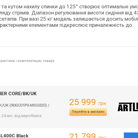
 та кутом нахилу спинки до 125° створює оптимальні ум
ляду стрімів. Діапазон регулювання висоти сидіння від 4
 сетапів. При вазі 25 кг модель залишається досить моб
характерними елементами підкреслює приналежність до
ристики і комплектацію товару
IER CORE/BK/UK
25 999
грн.
BK/UK (90GC01P0-MSG02
0) /
Перейти в магазин
: 24 міс. від виробника
21 799
SL400C Black
грн.