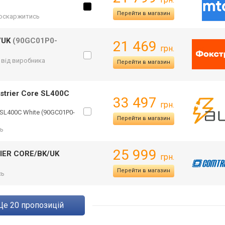
Перейти в магазин
оскаржитись
/UK
(90GC01P0-
21 469
грн.
. від виробника
Перейти в магазин
strier Core SL400C
33 497
грн.
 SL400C White (90GC01P0-
Перейти в магазин
ь
25 999
IER CORE/BK/UK
грн.
Перейти в магазин
сь
ще
20
пропозицій