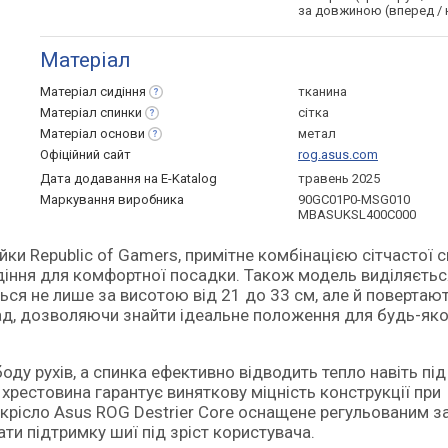
за довжиною (вперед / 
Матеріал
Матеріал
сидіння
тканина
Матеріал
спинки
сітка
Матеріал
основи
метал
Офіційний сайт
rog.asus.com
Дата додавання на E-Katalog
травень 2025
Маркування виробника
90GC01P0-MSG010
MBASUKSL400C000
идіння для комфортної посадки. Також модель виділяєтьс
ся не лише за висотою від 21 до 33 см, але й повертаю
ад, дозволяючи знайти ідеальне положення для будь-як
у рухів, а спинка ефективно відводить тепло навіть під
хрестовина гарантує виняткову міцність конструкції при
крісло Asus ROG Destrier Core оснащене регульованим з
и підтримку шиї під зріст користувача.