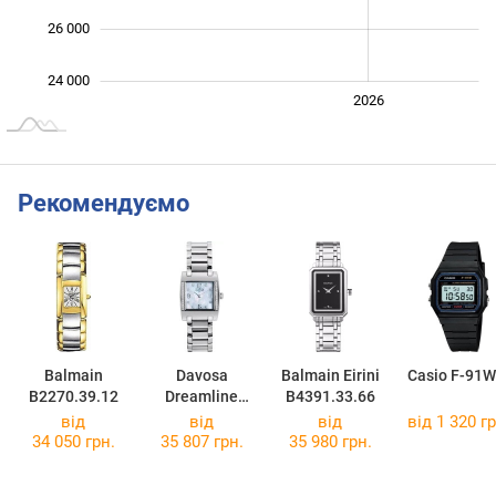
26 000
24 000
2024
2025
2028
2026
L
Рекомендуємо
Balmain
Davosa
Balmain Eirini
Casio F-91W
B2270.39.12
Dreamline
B4391.33.66
168.560.84
від
від
від
від 1 320 гр
34 050 грн.
35 807 грн.
35 980 грн.