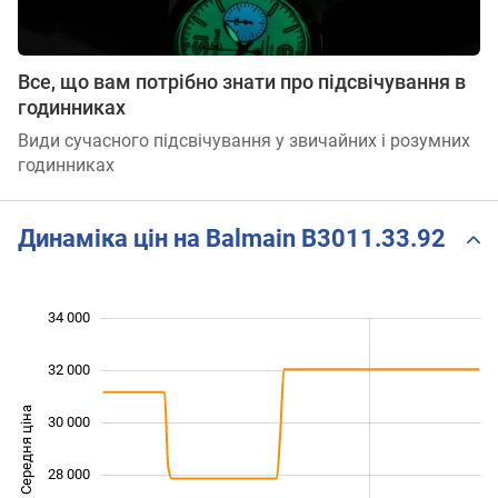
Все, що вам потрібно знати про підсвічування в
годинниках
Види сучасного підсвічування у звичайних і розумних
годинниках
Динаміка цін на Balmain B3011.33.92
 000
 000
 000
 000
 000
 000
34 000
32 000
Середня ціна
30 000
25 000
28 000