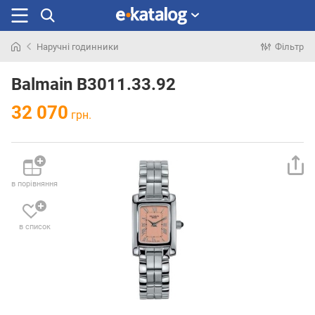
Наручні годинники
Фільтр
Шукали
раніше
Balmain B3011.33.92
32 070
грн.
в порівняння
в список