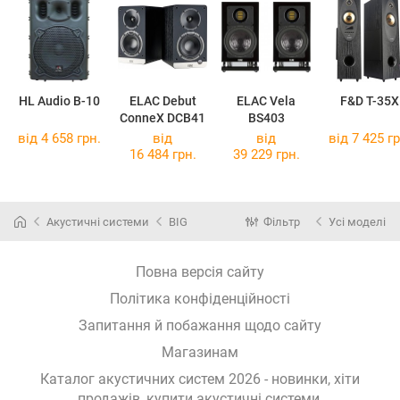
HL Audio B-10
ELAC Debut
ELAC Vela
F&D T-35X
ConneX DCB41
BS403
від 4 658 грн.
від
від
від 7 425 гр
16 484 грн.
39 229 грн.
Акустичні системи
BIG
Фільтр
Усі моделі
Повна версія сайту
Політика конфіденційності
Запитання й побажання щодо сайту
Магазинам
Каталог акустичних систем 2026 - новинки, хіти
продажів,
купити акустичні системи
.