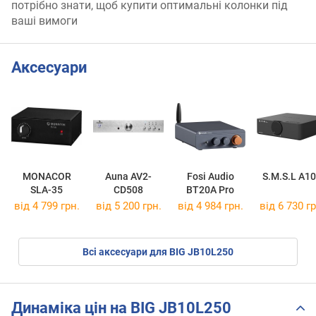
потрібно знати, щоб купити оптимальні колонки під
ваші вимоги
Аксесуари
MONACOR
Auna AV2-
Fosi Audio
S.M.S.L A1
SLA-35
CD508
BT20A Pro
від 4 799 грн.
від 5 200 грн.
від 4 984 грн.
від 6 730 гр
Всі аксесуари для BIG JB10L250
Динаміка цін на BIG JB10L250