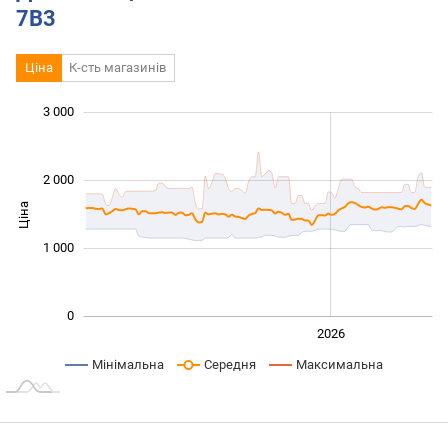
7B3
Ціна
К-сть магазинів
3 000
 000
 000
 500
 000
-500
500
2 000
Ціна
1 000
1 000
0
2024
2025
2028
2026
L
Мінімальна
Середня
Максимальна