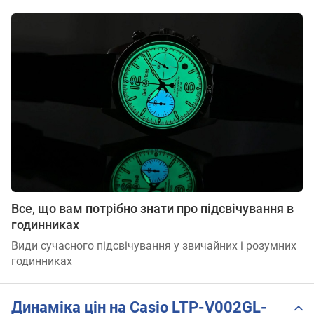
Все, що вам потрібно знати про підсвічування в
годинниках
Види сучасного підсвічування у звичайних і розумних
годинниках
Динаміка цін на Casio LTP-V002GL-