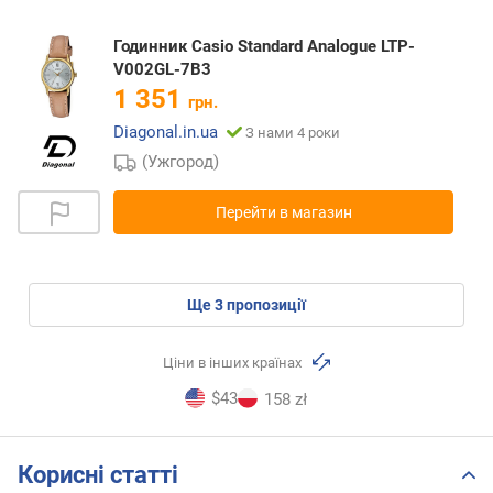
Годинник Casio Standard Analogue LTP-
V002GL-7B3
1 351
грн.
Diagonal.in.ua
З нами 4 роки
(Ужгород)
Перейти в магазин
ще
3
пропозиції
Ціни в інших країнах
$43
158 zł
Корисні статті