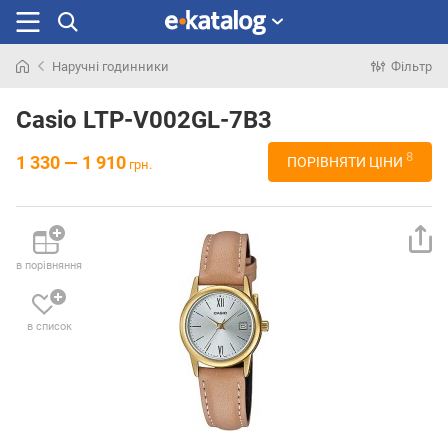
Наручні годинники
Фільтр
Шукали
раніше
Casio LTP-V002GL-7B3
8
1 330 — 1 910
ПОРІВНЯТИ ЦІНИ
грн.
в порівняння
в список