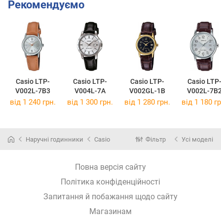
Рекомендуємо
Casio LTP-
Casio LTP-
Casio LTP-
Casio LTP
V002L-7B3
V004L-7A
V002GL-1B
V002L-7B
від 1 240 грн.
від 1 300 грн.
від 1 280 грн.
від 1 180 гр
Наручні годинники
Casio
Фільтр
Усі моделі
Повна версія сайту
Політика конфіденційності
Запитання й побажання щодо сайту
Магазинам