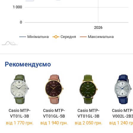
1 000
0
2024
2025
2028
2026
L
Мінімальна
Середня
Максимальна
Рекомендуємо
Casio MTP-
Casio MTP-
Casio MTP-
Casio MTP
VT01L-3B
VT01GL-5B
VT01GL-3B
V002L-2B
від 1 770 грн.
від 1 940 грн.
від 2 050 грн.
від 1 240 гр