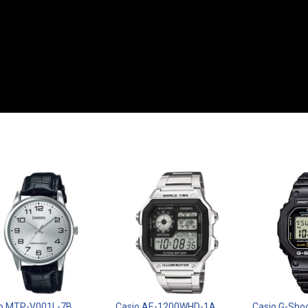
o MTP-V001L-7B
Casio AE-1200WHD-1A
Casio G-Sho