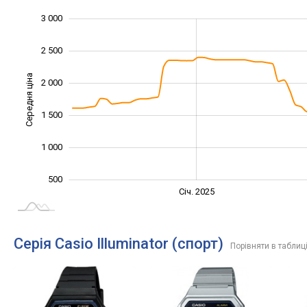
3 000
3 500
-500
0
2 500
Середня ціна
2 000
1 000
1 500
1 000
500
Січ. 2027
Лип.
Січ. 2025
L
Серія Casio Illuminator (спорт)
Порівняти в таблиц