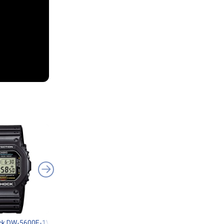
ck DW-5600E-1V
Casio G-Shock GW-7900-1
Casio A-168WA-1