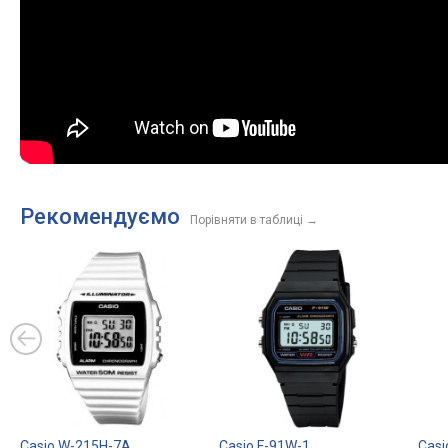
Рекомендуємо
Порівняти в таблиці
→
Casio W-215H-7A
Casio F-91W-1
Casi