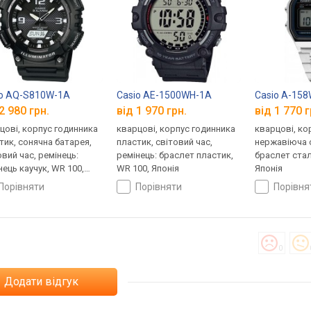
io AQ-S810W-1A
Casio AE-1500WH-1A
Casio A-15
2 980 грн.
від 1 970 грн.
від 1 770 г
цові, корпус годинника
кварцові, корпус годинника
кварцові, ко
тик, сонячна батарея,
пластик, світовий час,
нержавіюча с
овий час, ремінець:
ремінець: браслет пластик,
браслет стал
нець каучук, WR 100,
WR 100, Японія
Японія
ія
порівняти
порівняти
порівн
0
Додати відгук