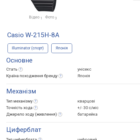
Відео
Фото
1
3
Casio W-215H-8A
Illuminator (спорт)
Японія
Основне
Стать
унісекс
Країна походження
бренду
Японія
Механізм
Тип
механізму
кварцові
Точність
хода
+/- 30 с/міс
Джерело ходу
(живлення)
батарейка
Циферблат
Тип
циферблата
цифровий