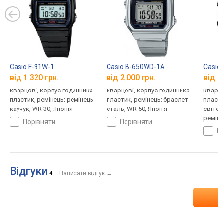
Casio F-91W-1
Casio B-650WD-1A
Cas
від 1 320 грн.
від 2 000 грн.
від 
кварцові, корпус годинника
кварцові, корпус годинника
квар
пластик, ремінець: ремінець
пластик, ремінець: браслет
плас
каучук, WR 30, Японія
сталь, WR 50, Японія
світ
ремі
порівняти
порівняти
Япон
Відгуки
→
4
Написати відгук