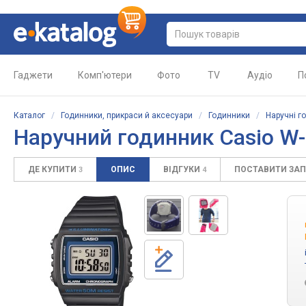
Гаджети
Комп'ютери
Фото
TV
Аудіо
П
Каталог
/
Годинники, прикраси й аксесуари
/
Годинники
/
Наручні г
Наручний годинник Casio W
ДЕ КУПИТИ
ОПИС
ВІДГУКИ
ПОСТАВИТИ ЗА
3
4