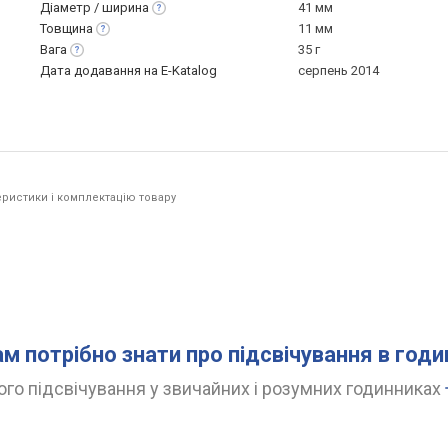
Діаметр /
ширина
41 мм
Товщина
11 мм
Вага
35 г
Дата додавання на E-Katalog
серпень 2014
ристики і комплектацію товару
ам потрібно знати про підсвічування в год
го підсвічування у звичайних і розумних годинниках