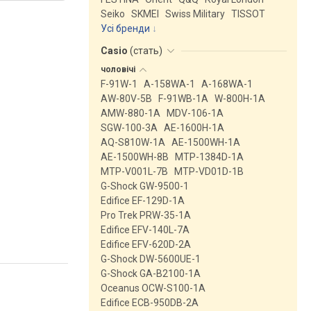
Seiko
SKMEI
Swiss Military
TISSOT
Усі бренди
Casio
(
стать
)
чоловічі
F-91W-1
A-158WA-1
A-168WA-1
AW-80V-5B
F-91WB-1A
W-800H-1A
AMW-880-1A
MDV-106-1A
SGW-100-3A
AE-1600H-1A
AQ-S810W-1A
AE-1500WH-1A
AE-1500WH-8B
MTP-1384D-1A
MTP-V001L-7B
MTP-VD01D-1B
G-Shock GW-9500-1
Edifice EF-129D-1A
Pro Trek PRW-35-1A
Edifice EFV-140L-7A
Edifice EFV-620D-2A
G-Shock DW-5600UE-1
G-Shock GA-B2100-1A
Oceanus OCW-S100-1A
Edifice ECB-950DB-2A