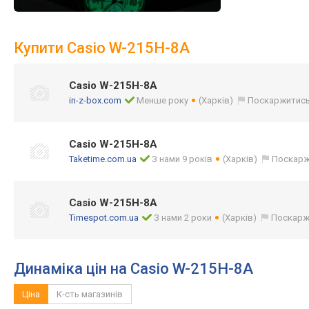
Купити Casio W-215H-8A
Casio W-215H-8A
in-z-box.com
Менше року
(Харків)
Поскаржитис
Casio W-215H-8A
Taketime.com.ua
З нами 9 років
(Харків)
Поскарж
Casio W-215H-8A
Timespot.com.ua
З нами 2 роки
(Харків)
Поскарж
Динаміка цін на Casio W-215H-8A
Ціна
К-сть магазинів