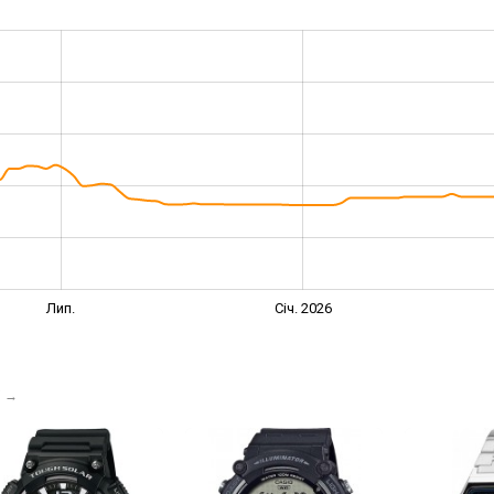
Лип.
Січ. 2026
і
→