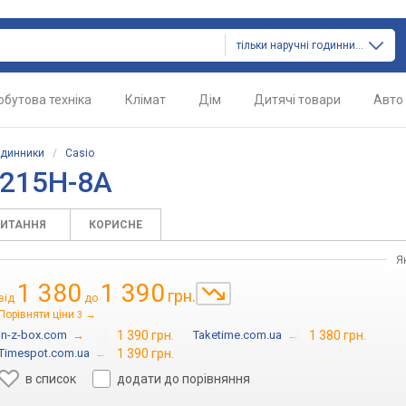
тільки наручні годинники
обутова техніка
Клімат
Дім
Дитячі товари
Авто
одинники
/
Casio
-215H-8A
ПИТАННЯ
КОРИСНЕ
Я
1 380
1 390
грн.
від
до
Порівняти ціни
→
3
in-z-box.com
→
1 390 грн.
Taketime.com.ua
→
1 380 грн.
Timespot.com.ua
→
1 390 грн.
в список
додати до порівняння