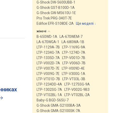
G-Shock DW-5600UBB-1
G-Shock GST-B100D-1A
G-Shock GW-M5610U-1E
Pro Trek PRG-340T-7E
Edifice EFR-S108DE-2A
Ще моделі
↓
жіночі
B-650WD-1A
LA-670WEM-7
LA-670WGA-1
LA-680WA-1B
LTP-1129A-7B
LTP-1169G-9A
LTP-1234G-7A
LTP-1274D-7A
LTP-1335D-7A
LTP-V001D-7B
LTP-V002D-7A
LTP-V006D-7B
LTP-V007D-7E
LTP-V009D-4E
LTP-V009G-7E
LTP-V300G-1A
LTP-VT01D-7B
LTP-VT03L-3B
LTP-1234DD-4A
LTP-1275SG-9A
инниках
LTP-1302SG-7A
LTP-V002G-9B3
LTP-VT02BL-1A
LTP-VT02BL-2A
Baby-G BGD-565U-7
G-Shock GMA-S2100BA-3A
G-Shock GMA-S2100SK-7A