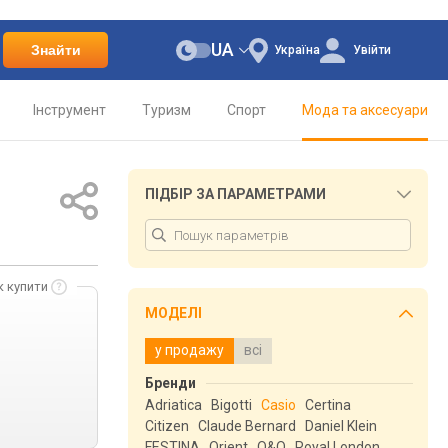
UA
Знайти
Україна
Увійти
Інструмент
Туризм
Спорт
Мода та аксесуари
ПІДБІР ЗА ПАРАМЕТРАМИ
к купити
МОДЕЛІ
у продажу
всі
Бренди
Adriatica
Bigotti
Casio
Certina
Citizen
Claude Bernard
Daniel Klein
FESTINA
Orient
Q&Q
Royal London