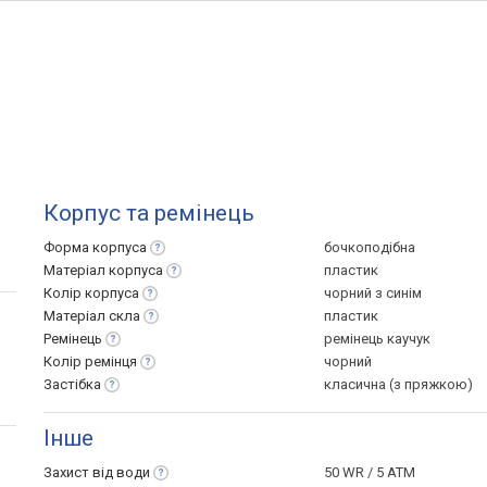
Корпус та ремінець
Форма
корпуса
бочкоподібна
Матеріал
корпуса
пластик
Колір
корпуса
чорний з синім
Матеріал
скла
пластик
Ремінець
ремінець каучук
Колір
ремінця
чорний
Застібка
класична (з пряжкою)
Інше
Захист від
води
50 WR / 5 ATM