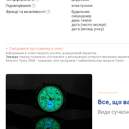
Підсвічування
електронне
Функції та
можливості
будильник
секундомір
день тижня
дата (число місяця)
дата (місяць року)
Повідомити про помилку в описі
Інформація в описі моделі носить довідковий характер.
Завжди
перед покупкою уточнюйте у менеджера інтернет-магазину характе
Каталог Casio 2026
- новинки, хіти продажів і найактуальніші моделі Casio.
Все, що в
Види сучасно