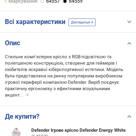
Маркування:
64557
64559
Всі характеристики
Докладніше
Опис
Стильне комп'ютерне крісло з RGB-підсвіткою та
полегшеною конструкцією, створене для геймерів і
любителів яскравої кіберспортивної естетики. Модель
була представлена на ринку популярним виробником
ігрової периферії компанією Defender. Виріб поєднує
практичну ергономіку з ефектними візуальними
акцент
...
Де купити?
Defender Ігрове крісло Defender Energy White