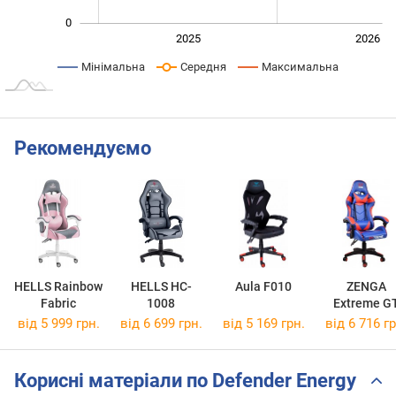
0
2024
2027
2025
2026
L
Мінімальна
Середня
Максимальна
Рекомендуємо
HELLS Rainbow
HELLS HC-
Aula F010
ZENGA
Fabric
1008
Extreme G
від 5 999 грн.
від 6 699 грн.
від 5 169 грн.
від 6 716 гр
Корисні матеріали по Defender Energy