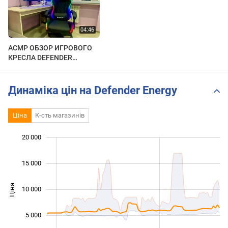
АСМР ОБЗОР ИГРОВОГО
КРЕСЛА DEFENDER
ENERGY
Динаміка цін на Defender Energy
Ціна
К-сть магазинів
20 000
 000
 000
 000
15 000
Ціна
10 000
10 000
5 000