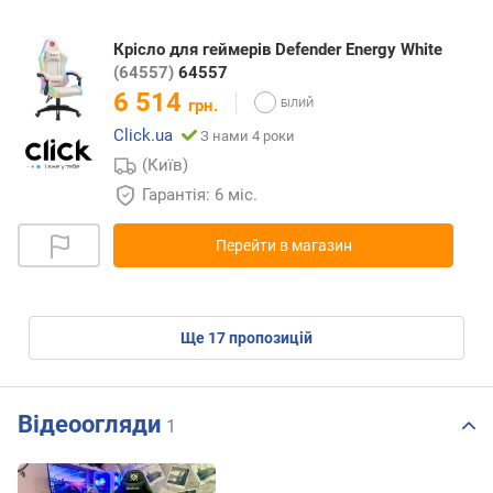
Крісло для геймерів Defender Energy White
(64557)
64557
6 514
грн.
Click.ua
З нами 4 роки
(Київ)
Гарантія: 6 міс.
Перейти в магазин
ще
17
пропозицій
Відеоогляди
1