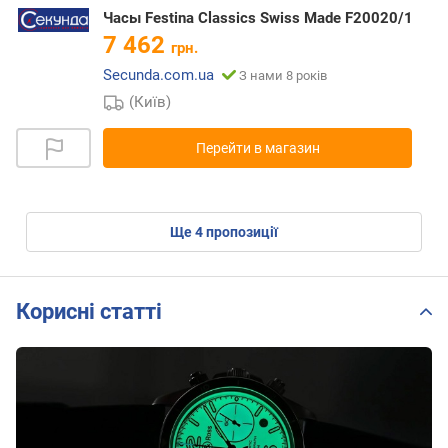
Часы Festina Classics Swiss Made F20020/1
7 462
грн.
Secunda.com.ua
З нами 8 років
(Київ)
Перейти в магазин
ще
4
пропозиції
Корисні статті