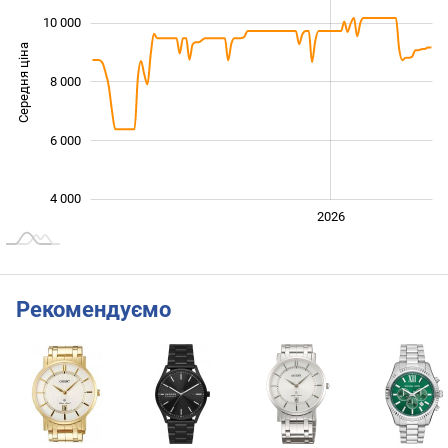
10 000
Середня ціна
8 000
10 000
6 000
4 000
2024
2025
2028
2026
L
Рекомендуємо