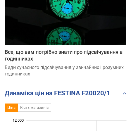
Все, що вам потрібно знати про підсвічування в
годинниках
Види сучасного підсвічування у звичайних і розумних
годинниках
Динаміка цін на FESTINA F20020/1
Ціна
К-сть магазинів
 000
 000
 000
 000
 000
0
12 000