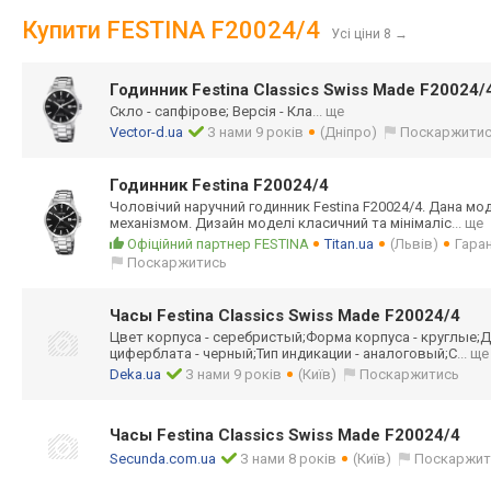
Купити FESTINA F20024/4
Усі ціни 8
→
Годинник Festina Classics Swiss Made F20024/
Скло - сапфірове; Версія - Кла
... ще
Vector-d.ua
З нами 9 років
(Дніпро)
Поскаржити
Годинник Festina F20024/4
Чоловічий наручний годинник Festina F20024/4. Дана м
механізмом. Дизайн моделі класичний та мінімаліс
... ще
Офіційний партнер FESTINA
Titan.ua
(Львів)
Гаран
Поскаржитись
Часы Festina Classics Swiss Made F20024/4
Цвет корпуса - серебристый;Фор
ма корпуса - круглые;Д
циферблата - черный;Тип индикации - аналоговый;С
... ще
Deka.ua
З нами 9 років
(Київ)
Поскаржитись
Часы Festina Classics Swiss Made F20024/4
Secunda.com.ua
З нами 8 років
(Київ)
Поскаржит