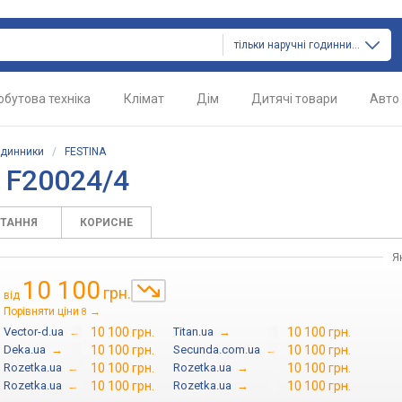
тільки наручні годинники
обутова техніка
Клімат
Дім
Дитячі товари
Авто
одинники
/
FESTINA
 F20024/4
ИТАННЯ
КОРИСНЕ
Я
10 100
грн.
від
Порівняти ціни
→
8
Vector-d.ua
→
10 100 грн.
Titan.ua
→
10 100 грн.
Deka.ua
→
10 100 грн.
Secunda.com.ua
→
10 100 грн.
Rozetka.ua
→
10 100 грн.
Rozetka.ua
→
10 100 грн.
Rozetka.ua
→
10 100 грн.
Rozetka.ua
→
10 100 грн.