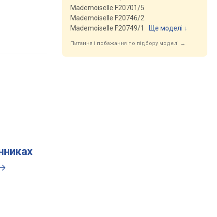
Mademoiselle F20701/5
Mademoiselle F20746/2
Mademoiselle F20749/1
Ще моделі
↓
Питання і побажання по підбору моделі →
инниках