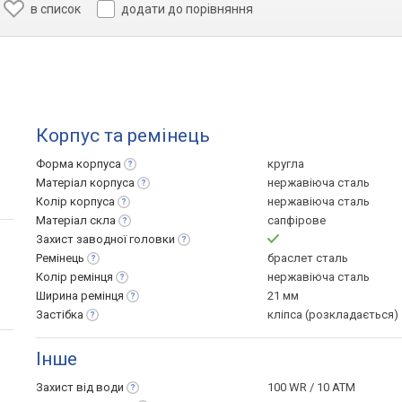
в список
додати до порівняння
Корпус та ремінець
Форма
корпуса
кругла
Матеріал
корпуса
нержавіюча сталь
Колір
корпуса
нержавіюча сталь
Матеріал
скла
сапфірове
Захист заводної
головки
Ремінець
браслет сталь
Колір
ремінця
нержавіюча сталь
Ширина
ремінця
21 мм
Застібка
кліпса (розкладається)
Інше
Захист від
води
100 WR / 10 ATM