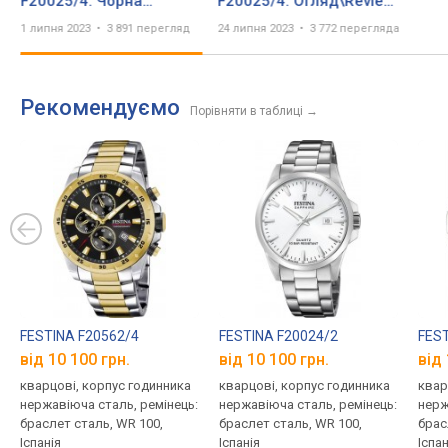
F20025/4: Чорна
F20025/4. Огляд\Review
Класика з Сапфіром! |
by secunda.com.ua
1 липня 2023
3 891 перегляд
24 липня 2023
3 772 перегляда
Короткий огляд DEKA ⚫️
Рекомендуємо
Порівняти в таблиці
→
FESTINA F20562/4
FESTINA F20024/2
FEST
від 10 100 грн.
від 10 100 грн.
від 
кварцові, корпус годинника
кварцові, корпус годинника
квар
нержавіюча сталь, ремінець:
нержавіюча сталь, ремінець:
нерж
браслет сталь, WR 100,
браслет сталь, WR 100,
брас
Іспанія
Іспанія
Іспан