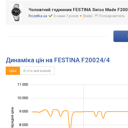
Чоловічий годинник FESTINA Swiss Made F200
Rozetka.ua
З нами 7 років
(Київ)
Поскаржитись
Динаміка цін на FESTINA F20024/4
Ціна
К-сть магазинів
11 000
12 000
4 000
5 000
10 000
Середня ціна
9 000
10 000
8 000