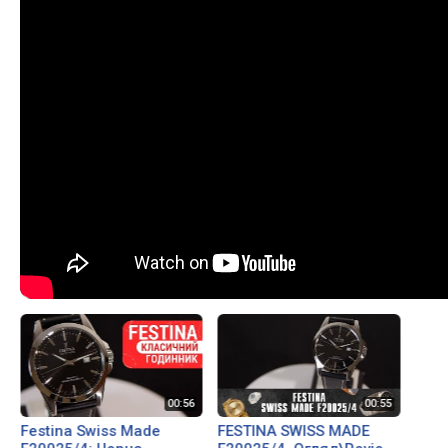
Festina Swiss Made
FESTINA SWISS MADE