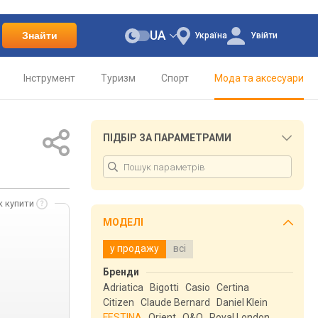
UA
Знайти
Україна
Увійти
Інструмент
Туризм
Спорт
Мода та аксесуари
ПІДБІР ЗА ПАРАМЕТРАМИ
к купити
МОДЕЛІ
у продажу
всі
Бренди
Adriatica
Bigotti
Casio
Certina
Citizen
Claude Bernard
Daniel Klein
FESTINA
Orient
Q&Q
Royal London