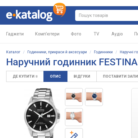
Гаджети
Комп'ютери
Фото
TV
Аудіо
П
Каталог
/
Годинники, прикраси й аксесуари
/
Годинники
/
Наручні г
Наручний годинник FESTINA
ДЕ КУПИТИ
ОПИС
ВІДГУКИ
ПОСТАВИТИ ЗАП
8