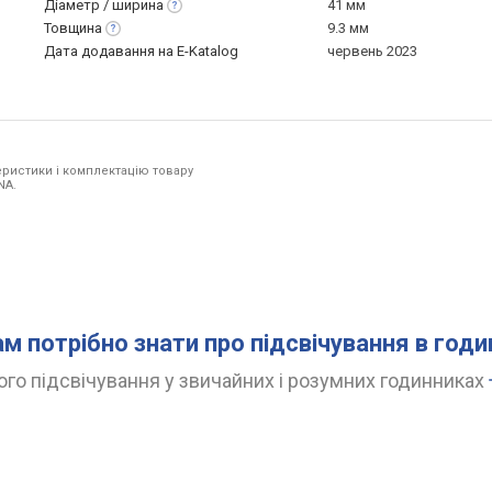
Діаметр /
ширина
41 мм
Товщина
9.3 мм
Дата додавання на E-Katalog
червень 2023
ристики і комплектацію товару
NA.
ам потрібно знати про підсвічування в год
го підсвічування у звичайних і розумних годинниках