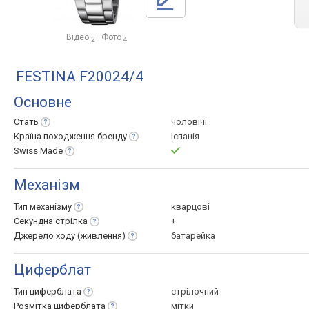
Відео
Фото
2
4
FESTINA F20024/4
Основне
Стать
чоловічі
Країна походження
бренду
Іспанія
Swiss
Made
Механізм
Тип
механізму
кварцові
Секундна
стрілка
+
Джерело ходу
(живлення)
батарейка
Циферблат
Тип
циферблата
стрілочний
Розмітка
циферблата
мітки