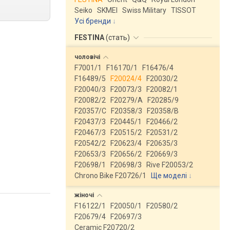
Seiko
SKMEI
Swiss Military
TISSOT
Усі бренди
FESTINA
(
стать
)
чоловічі
F7001/1
F16170/1
F16476/4
F16489/5
F20024/4
F20030/2
F20040/3
F20073/3
F20082/1
F20082/2
F20279/A
F20285/9
F20357/C
F20358/3
F20358/B
F20437/3
F20445/1
F20466/2
F20467/3
F20515/2
F20531/2
F20542/2
F20623/4
F20635/3
F20653/3
F20656/2
F20669/3
F20698/1
F20698/3
Rive F20053/2
Chrono Bike F20726/1
Ще моделі
↓
жіночі
F16122/1
F20050/1
F20580/2
F20679/4
F20697/3
Ceramic F20720/2