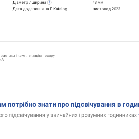
Діаметр /
ширина
43 мм
Дата додавання на E-Katalog
листопад 2023
ристики і комплектацію товару
NA.
ам потрібно знати про підсвічування в год
го підсвічування у звичайних і розумних годинниках