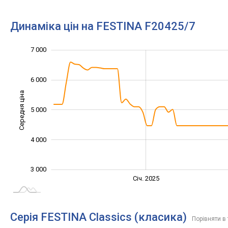
Динаміка цін на FESTINA F20425/7
7 000
2 000
2 500
3 500
4 500
5 500
8 000
1 000
6 000
Середня ціна
5 000
3 000
4 000
3 000
Січ. 2027
Лип.
Січ. 2025
L
Серія FESTINA Classics (класика)
Порівняти в