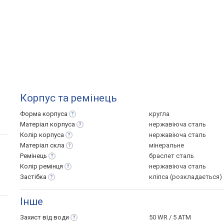
Корпус та ремінець
Форма
корпуса
кругла
Матеріал
корпуса
нержавіюча сталь
Колір
корпуса
нержавіюча сталь
Матеріал
скла
мінеральне
Ремінець
браслет сталь
Колір
ремінця
нержавіюча сталь
Застібка
кліпса (розкладається)
Інше
Захист від
води
50 WR / 5 ATM