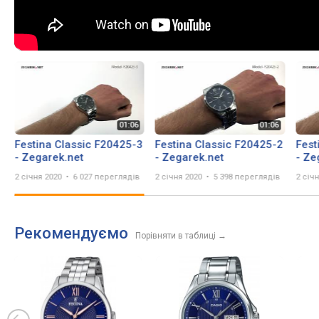
Festina Classic F20425-3
Festina Classic F20425-2
Fest
- Zegarek.net
- Zegarek.net
- Ze
2 січня 2020
6 027 переглядів
2 січня 2020
5 398 переглядів
2 січ
Рекомендуємо
Порівняти в таблиці
→