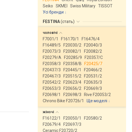
Seiko
SKMEI
Swiss Military
TISSOT
Усі бренди
FESTINA
(
стать
)
чоловічі
F7001/1
F16170/1
F16476/4
F16489/5
F20030/2
F20040/3
F20073/3
F20082/1
F20082/2
F20279/A
F20285/9
F20357/C
F20358/3
F20358/B
F20425/7
F20437/3
F20445/1
F20466/2
F20467/3
F20515/2
F20531/2
F20542/2
F20623/4
F20635/3
F20653/3
F20656/2
F20669/3
F20698/1
F20698/3
Rive F20053/2
Chrono Bike F20726/1
Ще моделі
↓
жіночі
F16122/1
F20050/1
F20580/2
F20679/4
F20697/3
Ceramic F20720/2