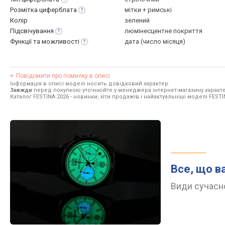
Розмітка
циферблата
мітки + римські
Колір
зелений
Підсвічування
люмінесцентне покриття
Функції та
можливості
дата (число місяця)
Повідомити про помилку в описі
Інформація в описі моделі носить довідковий характер.
Завжди
перед покупкою уточнюйте у менеджера інтернет-магазину характе
Каталог FESTINA 2026
- новинки, хіти продажів і найактуальніші моделі FESTI
Все, що в
Види сучасно