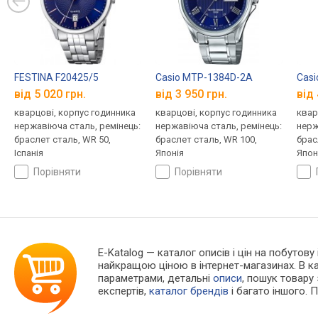
FESTINA F20425/5
Casio MTP-1384D-2A
Cas
від 5 020 грн.
від 3 950 грн.
від 
кварцові, корпус годинника
кварцові, корпус годинника
квар
нержавіюча сталь, ремінець:
нержавіюча сталь, ремінець:
нерж
браслет сталь, WR 50,
браслет сталь, WR 100,
брас
Іспанія
Японія
Япон
порівняти
порівняти
E-Katalog
— каталог описів і цін на побутову
найкращою ціною в інтернет-магазинах. В 
параметрами, детальні
описи
, пошук товару
експертів,
каталог брендів
і багато іншого. 