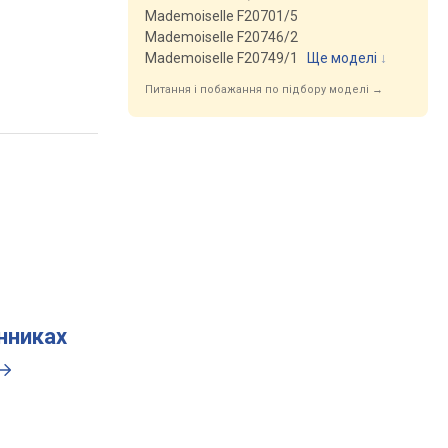
Mademoiselle F20701/5
Mademoiselle F20746/2
Mademoiselle F20749/1
Ще моделі
↓
Питання і побажання по підбору моделі →
инниках