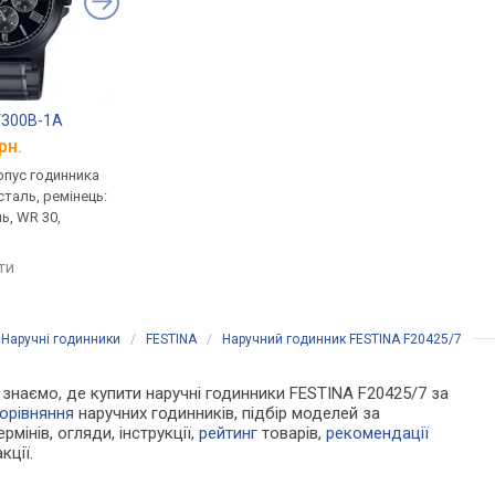
V300B-1A
Pierre Ricaud 97239.1163Q
Casio MTP-E131DY-
рн.
від 4 680 грн.
від 4 260 грн.
рпус годинника
кварцові, корпус годинника
кварцові, корпус го
таль, ремінець:
нержавіюча сталь, ремінець:
нержавіюча сталь, р
ь, WR 30,
браслет сталь, WR 50,
браслет сталь, WR 50
Німеччина
Японія
яти
порівняти
порівняти
/
Наручні годинники
/
FESTINA
/
Наручний годинник FESTINA F20425/7
Ми знаємо, де купити наручні годинники FESTINA F20425/7 за
орівняння
наручних годинників, підбір моделей за
рмінів, огляди, інструкції,
рейтинг
товарів,
рекомендації
кції.