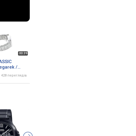
ASSIC
egarek /
428 переглядів