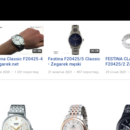
ina Classic F20425-4
Festina F20425/5 Classic
FESTINA CL
garek.net
• Zegarek męski
F20425/2 Z
Watch 360
ня 2020
1 231 перегляд
21 жовтня 2021
857 переглядів
29 січня 2021