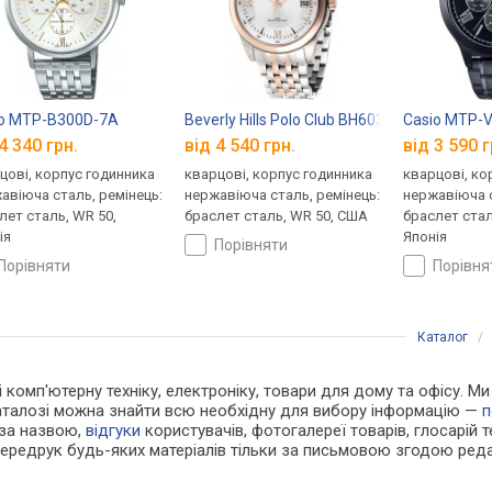
io MTP-B300D-7A
Beverly Hills Polo Club BH6038-12
Casio MTP-
4 340 грн.
від 4 540 грн.
від 3 590 г
цові, корпус годинника
кварцові, корпус годинника
кварцові, ко
авіюча сталь, ремінець:
нержавіюча сталь, ремінець:
нержавіюча с
лет сталь, WR 50,
браслет сталь, WR 50, США
браслет стал
ія
Японія
порівняти
порівняти
порівн
Каталог
 і комп'ютерну техніку, електроніку, товари для дому та офісу. 
каталозі можна знайти всю необхідну для вибору інформацію —
п
 за назвою,
відгуки
користувачів, фотогалереї товарів, глосарій те
Передрук будь-яких матеріалів тільки за письмовою згодою реда