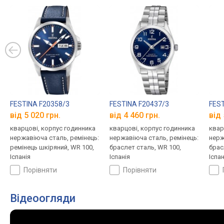
FESTINA F20358/3
FESTINA F20437/3
FEST
від 5 020 грн.
від 4 460 грн.
від 
кварцові, корпус годинника
кварцові, корпус годинника
квар
нержавіюча сталь, ремінець:
нержавіюча сталь, ремінець:
нерж
ремінець шкіряний, WR 100,
браслет сталь, WR 100,
брас
Іспанія
Іспанія
Іспан
порівняти
порівняти
Відеоогляди