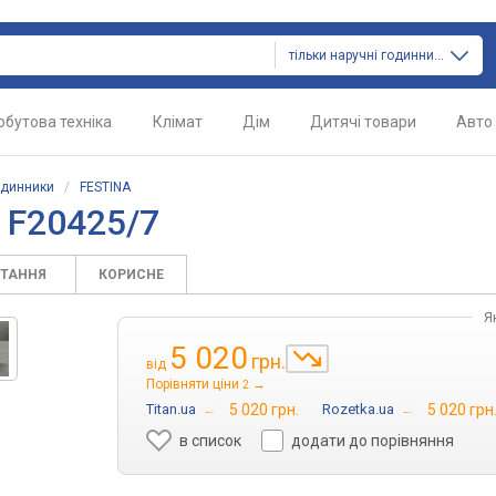
тільки наручні годинники
обутова техніка
Клімат
Дім
Дитячі товари
Авто
одинники
/
FESTINA
 F20425/7
ИТАННЯ
КОРИСНЕ
Я
5 020
грн.
від
Порівняти ціни
→
2
Titan.ua
→
5 020 грн.
Rozetka.ua
→
5 020 грн
в список
додати до порівняння