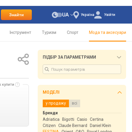
UA
Знайти
Україна
Увійти
Інструмент
Туризм
Спорт
Мода та аксесуари
ПІДБІР ЗА ПАРАМЕТРАМИ
к купити
МОДЕЛІ
у продажу
всі
.
Бренди
Adriatica
Bigotti
Casio
Certina
Citizen
Claude Bernard
Daniel Klein
FESTINA
Orient
Q&Q
Royal London