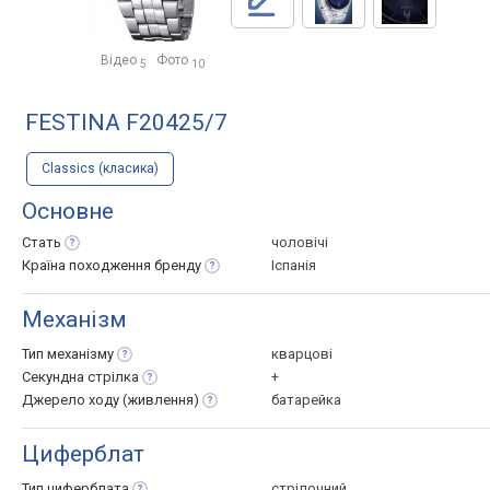
Відео
Фото
5
10
FESTINA F20425/7
Classics (класика)
Основне
Стать
чоловічі
Країна походження
бренду
Іспанія
Механізм
Тип
механізму
кварцові
Секундна
стрілка
+
Джерело ходу
(живлення)
батарейка
Циферблат
Тип
циферблата
стрілочний