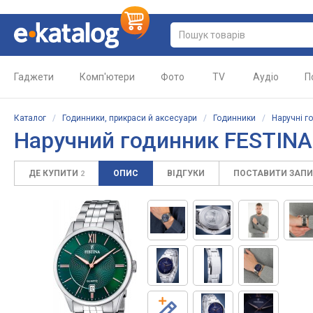
Гаджети
Комп'ютери
Фото
TV
Аудіо
П
Каталог
/
Годинники, прикраси й аксесуари
/
Годинники
/
Наручні г
Наручний годинник FESTINA
ДЕ КУПИТИ
ОПИС
ВІДГУКИ
ПОСТАВИТИ ЗАП
2