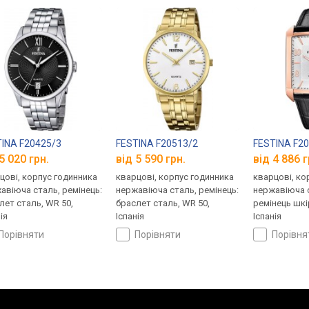
INA F20425/3
FESTINA F20513/2
FESTINA F2
5 020 грн.
від 5 590 грн.
від 4 886 г
цові, корпус годинника
кварцові, корпус годинника
кварцові, ко
авіюча сталь, ремінець:
нержавіюча сталь, ремінець:
нержавіюча с
лет сталь, WR 50,
браслет сталь, WR 50,
ремінець шкі
ія
Іспанія
Іспанія
порівняти
порівняти
порівн