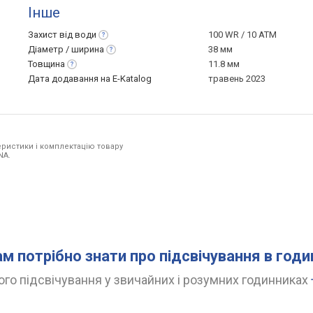
Інше
Захист від
води
100 WR / 10 ATM
Діаметр /
ширина
38 мм
Товщина
11.8 мм
Дата додавання на E-Katalog
травень 2023
ристики і комплектацію товару
NA.
ам потрібно знати про підсвічування в год
го підсвічування у звичайних і розумних годинниках