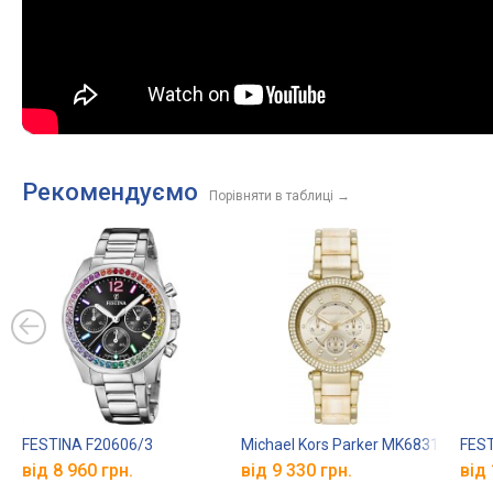
Рекомендуємо
Порівняти в таблиці
→
FESTINA F20606/3
Michael Kors Parker MK6831
FEST
від 8 960 грн.
від 9 330 грн.
від 