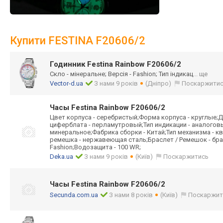
Купити FESTINA F20606/2
Годинник Festina Rainbow F20606/2
Скло - мінеральне; Версія - Fashion; Тип індикац
... ще
Vector-d.ua
З нами 9 років
(Дніпро)
Поскаржити
Часы Festina Rainbow F20606/2
Цвет корпуса - серебристый;Форма корпуса - круглые;Д
циферблата - перламутровый;Тип индикации - аналоговы
минеральное;Фабрика сборки - Китай;Тип механизма - к
ремешка - нержавеющая сталь;Браслет / Ремешок - брас
Fashion;Водозащита - 100 WR;
Deka.ua
З нами 9 років
(Київ)
Поскаржитись
Часы Festina Rainbow F20606/2
Secunda.com.ua
З нами 8 років
(Київ)
Поскаржит