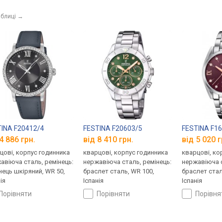
аблиці
→
INA F20412/4
FESTINA F20603/5
FESTINA F1
4 886 грн.
від 8 410 грн.
від 5 020 г
цові, корпус годинника
кварцові, корпус годинника
кварцові, ко
авіюча сталь, ремінець:
нержавіюча сталь, ремінець:
нержавіюча с
нець шкіряний, WR 50,
браслет сталь, WR 100,
браслет стал
ія
Іспанія
Іспанія
порівняти
порівняти
порівн