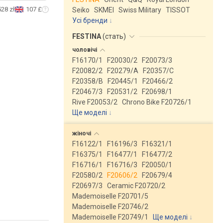
528 zł
107 £
Seiko
SKMEI
Swiss Military
TISSOT
Усі бренди
FESTINA
(
стать
)
чоловічі
F16170/1
F20030/2
F20073/3
F20082/2
F20279/A
F20357/C
F20358/B
F20445/1
F20466/2
F20467/3
F20531/2
F20698/1
Rive F20053/2
Chrono Bike F20726/1
Ще моделі
↓
жіночі
F16122/1
F16196/3
F16321/1
F16375/1
F16477/1
F16477/2
F16716/1
F16716/3
F20050/1
F20580/2
F20606/2
F20679/4
F20697/3
Ceramic F20720/2
Mademoiselle F20701/5
Mademoiselle F20746/2
Mademoiselle F20749/1
Ще моделі
↓