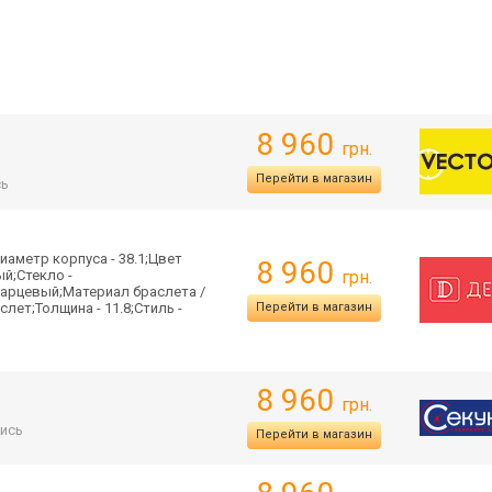
8 960
грн.
Перейти в магазин
сь
иаметр корпуса - 38.1;Цвет
8 960
й;Стекло -
грн.
варцевый;Материал браслета /
лет;Толщина - 11.8;Стиль -
Перейти в магазин
8 960
грн.
ись
Перейти в магазин