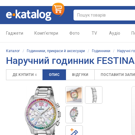
Гаджети
Комп'ютери
Фото
TV
Аудіо
П
Каталог
/
Годинники, прикраси й аксесуари
/
Годинники
/
Наручні г
Наручний годинник FESTINA
ДЕ КУПИТИ
ОПИС
ВІДГУКИ
ПОСТАВИТИ ЗАП
4