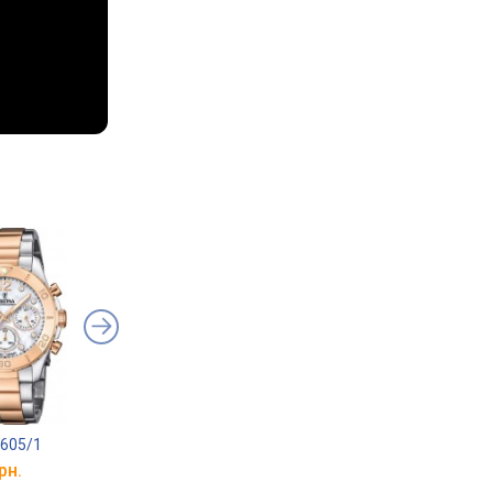
0605/1
Michael Kors MK6356
Michael Kors MK665
рн.
від 7 190 грн.
від 8 590 грн.