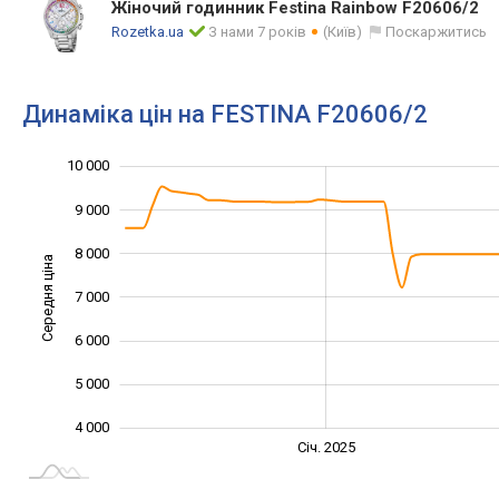
Жіночий годинник Festina Rainbow F20606/2
Rozetka.ua
З нами 7 років
(Київ)
Поскаржитись
Динаміка цін на FESTINA F20606/2
10 000
11 000
2 000
3 000
9 000
8 000
Середня ціна
7 000
10 000
6 000
5 000
4 000
Січ. 2027
Лип.
Січ. 2025
L