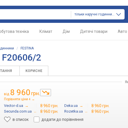
тільки наручні годинники
обутова техніка
Клімат
Дім
Дитячі товари
Авто
одинники
/
FESTINA
 F20606/2
ИТАННЯ
КОРИСНЕ
Я
8 960
грн.
від
Порівняти ціни
→
4
Vector-d.ua
→
8 960 грн.
Deka.ua
→
8 960 грн.
Secunda.com.ua
→
8 960 грн.
Rozetka.ua
→
8 960 грн.
в список
додати до порівняння