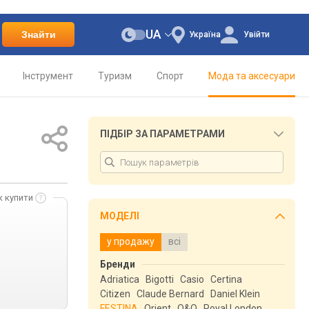
UA
Знайти
Україна
Увійти
Інструмент
Туризм
Спорт
Мода та аксесуари
ПІДБІР ЗА ПАРАМЕТРАМИ
к купити
МОДЕЛІ
у продажу
всі
Бренди
Adriatica
Bigotti
Casio
Certina
Citizen
Claude Bernard
Daniel Klein
FESTINA
Orient
Q&Q
Royal London