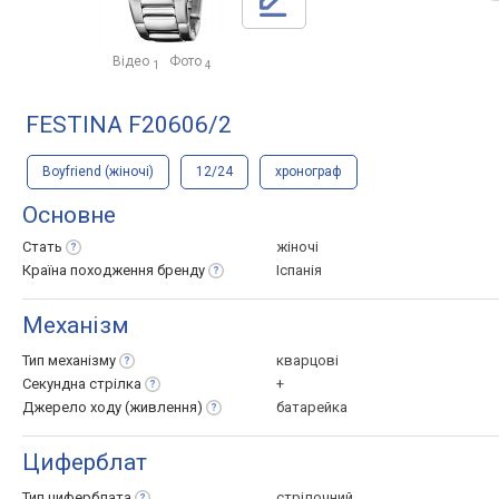
Відео
Фото
1
4
FESTINA F20606/2
Boyfriend (жіночі)
12/24
хронограф
Основне
Стать
жіночі
Країна походження
бренду
Іспанія
Механізм
Тип
механізму
кварцові
Секундна
стрілка
+
Джерело ходу
(живлення)
батарейка
Циферблат
Тип
циферблата
стрілочний