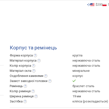
$200
Корпус та ремінець
Форма
корпуса
кругла
Матеріал
корпуса
нержавіюча сталь
Колір
корпуса
нержавіюча сталь
Матеріал
скла
мінеральне
Оздоблення
каменями
корпус
Захист заводної
головки
Ремінець
браслет сталь
Колір
ремінця
нержавіюча сталь
Ширина
ремінця
19 мм
Застібка
кліпса (розкладається)