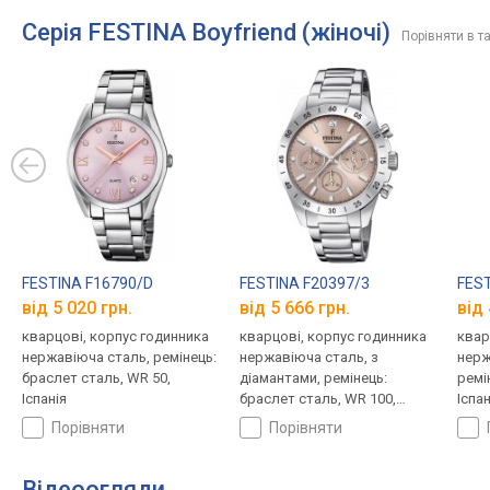
Серія FESTINA Boyfriend (жіночі)
Порівняти в т
FESTINA F16790/D
FESTINA F20397/3
FEST
від 5 020 грн.
від 5 666 грн.
від 
кварцові, корпус годинника
кварцові, корпус годинника
квар
нержавіюча сталь, ремінець:
нержавіюча сталь, з
нерж
браслет сталь, WR 50,
діамантами, ремінець:
ремі
Іспанія
браслет сталь, WR 100,
Іспан
Іспанія
порівняти
порівняти
Відеоогляди