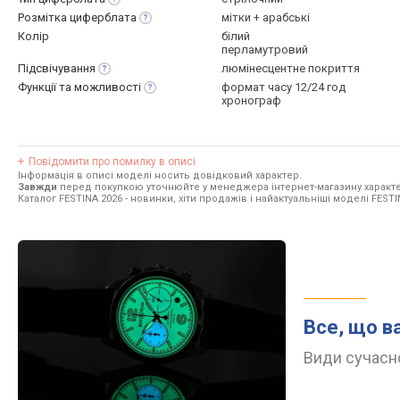
Розмітка
циферблата
мітки + арабські
Колір
білий
перламутровий
Підсвічування
люмінесцентне покриття
Функції та
можливості
формат часу 12/24 год
хронограф
Повідомити про помилку в описі
Інформація в описі моделі носить довідковий характер.
Завжди
перед покупкою уточнюйте у менеджера інтернет-магазину характе
Каталог FESTINA 2026
- новинки, хіти продажів і найактуальніші моделі FESTI
Все, що в
Види сучасно