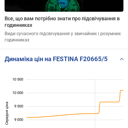
Все, що вам потрібно знати про підсвічування в
годинниках
Види сучасного підсвічування у звичайних і розумних
годинниках
Динаміка цін на FESTINA F20665/5
10 500
 000
 000
 500
10 000
Середня ціна
9 500
10 000
9 000