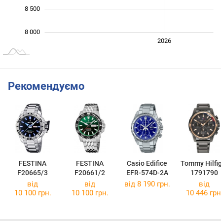
8 500
8 000
2024
2025
2028
2026
L
Рекомендуємо
FESTINA
FESTINA
Casio Edifice
Tommy Hilfi
F20665/3
F20661/2
EFR-574D-2A
1791790
від
від
від 8 190 грн.
від
10 100 грн.
10 100 грн.
10 446 грн