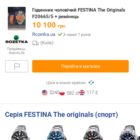
Годинник чоловічий FESTINA The Originals
F20665/5 + ремінець
10 100
грн.
Rozetka.ua
З нами 7 років
(Київ)
Продавець:
WatchLife
Перейти в магазин
Ціни в інших країнах
$240
117 £
582 zł
Серія FESTINA The originals (спорт)