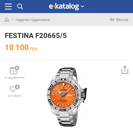
Наручні годинники
Фільтр
Шукали
раніше
FESTINA F20665/5
10 100
грн.
в порівняння
в список