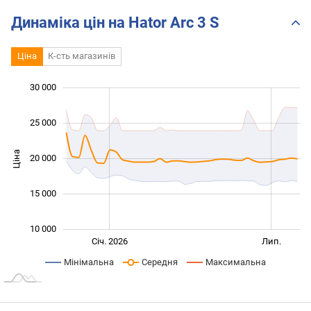
технології та стиль
Динаміка цін на Hator Arc 3 S
Ціна
К-сть магазинів
30 000
 000
 000
0
25 000
Ціна
20 000
10 000
15 000
10 000
Січ. 2027
Жовт.
Лип.
Січ. 2026
Лип.
L
Мінімальна
Середня
Максимальна