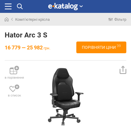
Комп'ютерні крісла
Фільтр
Шукали
раніше
Hator Arc 3 S
39
16 779 — 25 982
ПОРІВНЯТИ ЦІНИ
грн.
в порівняння
в список