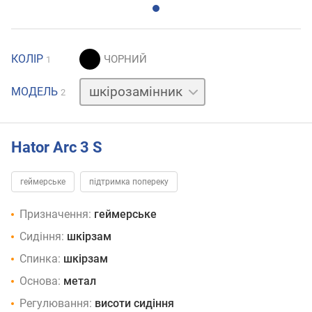
КОЛІР
1
тканина
МОДЕЛЬ
2
Hator Arc 3 S
геймерське
підтримка попереку
Призначення:
геймерське
Сидіння:
шкірзам
Спинка:
шкірзам
Основа:
метал
Регулювання:
висоти сидіння