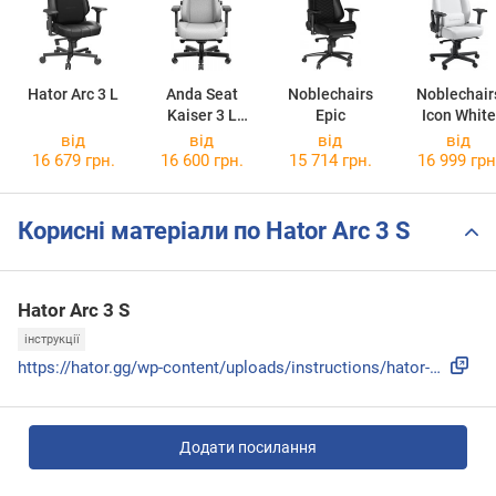
Hator Arc 3 L
Anda Seat
Noblechairs
Noblechair
Kaiser 3 L
Epic
Icon White
Fabric
Edition
від
від
від
від
16 679 грн.
16 600 грн.
15 714 грн.
16 999 грн
Корисні матеріали по Hator Arc 3 S
Hator Arc 3 S
інструкції
https://hator.gg/wp-content/uploads/instructions/hator-chai...
Додати посилання