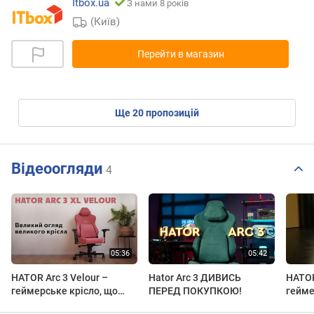
Itbox.ua
З нами 8 років
(Київ)
Перейти в магазин
ще
20
пропозицій
Відеоогляди
4
HATOR Arc 3 Velour –
Hator Arc 3 ДИВИСЬ
HATOR
геймерське крісло, що
ПЕРЕД ПОКУПКОЮ!
гейме
поєднує комфорт,