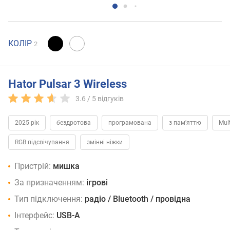
КОЛІР
2
Hator Pulsar 3 Wireless
3.6 /
5
відгуків
2025 рік
бездротова
програмована
з пам'яттю
Mult
RGB підсвічування
змінні ніжки
Пристрій:
мишка
За призначенням:
ігрові
Тип підключення:
радіо / Bluetooth / провідна
Інтерфейс:
USB-A