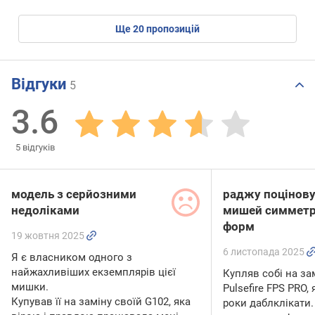
ще
20
пропозицій
Відгуки
5
3.6
5
відгуків
модель з серйозними
раджу поцінов
недоліками
мишей симметр
форм
19 жовтня 2025
6 листопада 2025
Я є власником одного з
найжахливіших екземплярів цієї
Купляв собі на за
мишки.
Pulsefire FPS PRO,
Купував її на заміну своїй G102, яка
роки даблклікати. 