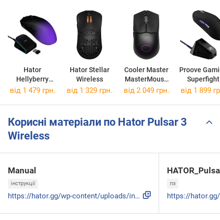
Hator
Hator Stellar
Cooler Master
Proove Gami
Hellyberry
Wireless
MasterMouse
Superfight
HM47 Pro
MM712
Wireless
від 1 479 грн.
від 1 329 грн.
від 2 049 грн.
від 1 899 гр
Корисні матеріали по Hator Pulsar 3
Wireless
Manual
HATOR_Pulsar
інструкції
пз
https://hator.gg/wp-content/uploads/instructions/hator-mice...