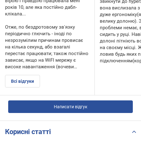
вірою і правдою працювала мені
звикнути до hyper
років 10, але яка постійно дабл-
вона вислизала з 
клікала...
дуже ергономіку(
велику долоню). З
Отже, по бездротовому зв'язку
проблеми немає, 
періодично глючить - іноді по
сидить у руці. На
незрозумілим причинам провисає
долоні пітніють в
на кілька секунд, або взагалі
на своєму місці. 
перестає працювати; також постійно
ловив будь яких 
зависає, якщо на WiFI мережу є
підключенням(ко
високе навантаження (вочеви…
Всі відгуки
Написати відгук
Корисні статті