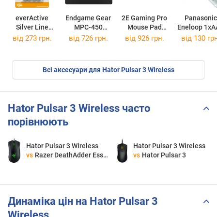
everActive
Endgame Gear
2E Gaming Pro
Panasonic
Silver Line
MPC-450
Mouse Pad
Eneloop 1xA
4xAAA 800
Cordura
Speed 2XL
750 mAh
від 273 грн.
від 726 грн.
від 926 грн.
від 130 грн
mAh
Всі аксесуари для Hator Pulsar 3 Wireless
Hator Pulsar 3 Wireless часто
порівнюють
Hator Pulsar 3 Wireless
Hator Pulsar 3 Wireless
vs
Razer DeathAdder Essential
vs
Hator Pulsar 3
Динаміка цін на Hator Pulsar 3
Wireless