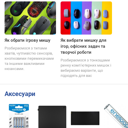
Як обрати ігрову мишу
Як вибрати мишку для
ігор, офісних задач та
Розбираємося з типами
творчої роботи
хватів, чутливістю сенсорів,
кнопковими перемикачами
Розбираємося з тонкощами
та іншими важливими
ринку комп'ютерних мишок і
нюансами.
вибираємо варіанти, що
підходять для вас
Аксесуари