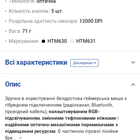
Технологія:
оптична
Кількість кнопок:
5 шт.
Роздільна здатність сенсора:
12000 DPI
Вага:
71 г
Маркування:
HTM630
HTM631
Всі характеристики
Докладніше
Опис
Зручна в користуванні бездротова геймерська миша з
гібридним підключенням (радіоканал, Bluetooth,
провідний кабель),
налаштовуваним RGB-
підсвічуванням
,
змінними тефлоновими ніжками
і
надійними оптично-механічними перемикачами з
підвищеним ресурсом
. Є частиною ігрової лінійки
бре
...