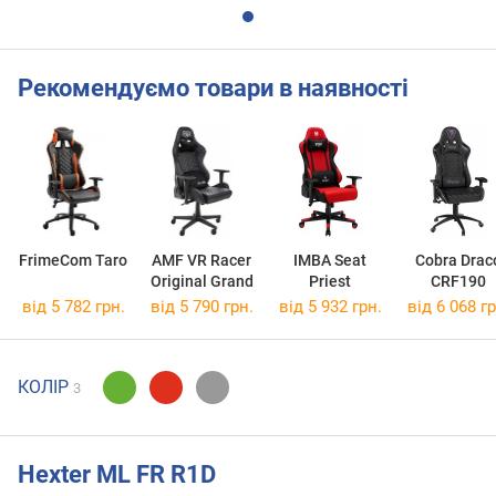
Рекомендуємо товари в наявності
FrimeCom Taro
AMF VR Racer
IMBA Seat
Cobra Drac
Original Grand
Priest
CRF190
від 5 782 грн.
від 5 790 грн.
від 5 932 грн.
від 6 068 гр
КОЛІР
3
Hexter ML FR R1D