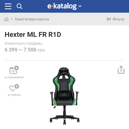
Комп'ютерні крісла
Фільтр
Шукали
раніше
Hexter ML FR R1D
Очікується у продажу
6 399 — 7 500
грн.
в порівняння
в список