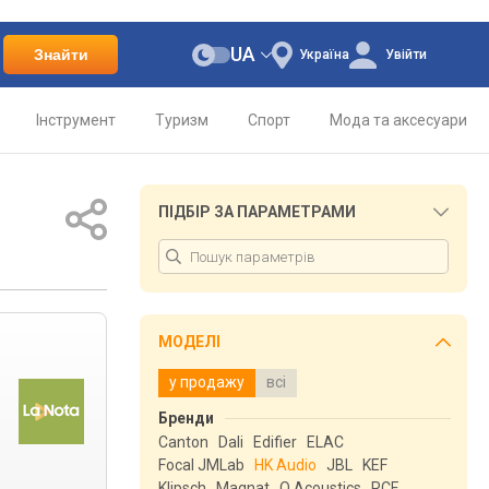
UA
Знайти
Україна
Увійти
Інструмент
Туризм
Спорт
Мода та аксесуари
ПІДБІР ЗА ПАРАМЕТРАМИ
МОДЕЛІ
у продажу
всі
Бренди
Canton
Dali
Edifier
ELAC
Focal JMLab
HK Audio
JBL
KEF
Klipsch
Magnat
Q Acoustics
RCF