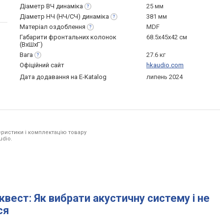
Діаметр ВЧ
динаміка
25 мм
Діаметр НЧ (НЧ/СЧ)
динаміка
381 мм
Матеріал
оздоблення
MDF
Габарити фронтальних колонок
68.5x45x42 см
(ВхШхГ)
Вага
27.6 кг
Офіційний сайт
hkaudio.com
Дата додавання на E-Katalog
липень 2024
ристики і комплектацію товару
udio.
квест: Як вибрати акустичну систему і не
ся