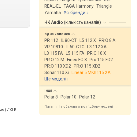
REAL-EL
TAGA Harmony
Triangle
Yamaha
Усі бренди
HK Audio
(
кількість каналів
)
одна
колонка
PR 112
IL 80-CT
L5 112 X
PR:O 8 A
VR 10810
IL 60-CTC
L3 112 XA
L3 115 FA
L5 115 FA
PR:O 10 X
PR:O 12 M
Fineo FO 8
Pro 115 FD2
PR:O 110 XD2
PR:O 115 XD2
Sonar 110 Xi
Linear 5 MKII 115 XA
Ще моделі
↓
Інші
Polar 8
Polar 10
Polar 12
Питання і побажання по підбору моделі →
мм) / XLR