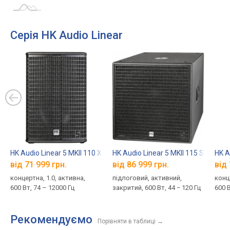
Серія HK Audio Linear
HK Audio Linear 5 MKII 110 XA
HK Audio Linear 5 MKII 115 Sub A
HK A
від 71 999 грн.
від 86 999 грн.
від 
концертна, 1.0, активна,
підлоговий, активний,
конц
600 Вт, 74 – 12000 Гц
закритий, 600 Вт, 44 − 120 Гц
600 В
Рекомендуємо
Порівняти в таблиці
→