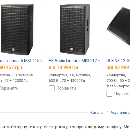
udio Linear 5 MKII 115 FA
HK Audio Linear 5 MKII 112 FA
RCF NX 12-
80 467 грн.
від 74 999 грн.
від 92 999 
ертна, 1.0, активна,
концертна, 1.0, активна,
концертна, 1.
т, 57 – 12000 Гц
600 Вт, 70 – 12000 Гц
700 Вт, 50 – 
фазоінверто
порівняти
порівняти
порівн
Каталог
/
Акустичні 
і комп'ютерну техніку, електроніку, товари для дому та офісу. Ми