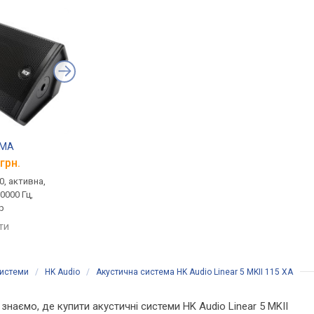
SMA
HK Audio Linear 5 MKII 110 XA
FBT HiMaxX 40A
грн.
від 71 999 грн.
від 71 999 грн.
0, активна,
концертна, 1.0, активна,
концертна, 1.0, актив
20000 Гц,
600 Вт, 74 – 12000 Гц
650 Вт, 45 – 20000 Гц,
р
фазоінвертор
порівняти
яти
порівняти
системи
/
HK Audio
/
Акустична система HK Audio Linear 5 MKII 115 XA
 знаємо, де купити акустичні системи HK Audio Linear 5 MKII