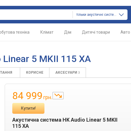
тільки акустичні системи
обутова техніка
Клімат
Дім
Дитячі товари
Авто
 Linear 5 MKII 115 XA
ИТАННЯ
КОРИСНЕ
АКСЕСУАРИ
3
84 999
грн.
Купити!
Акустична система HK Audio Linear 5 MKII
115 XA