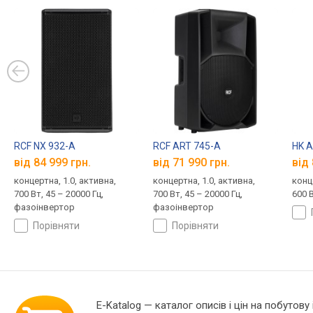
RCF NX 932-A
RCF ART 745-A
HK A
від 84 999 грн.
від 71 990 грн.
від 
концертна, 1.0, активна,
концертна, 1.0, активна,
конц
700 Вт, 45 – 20000 Гц,
700 Вт, 45 – 20000 Гц,
600 В
фазоінвертор
фазоінвертор
порівняти
порівняти
E-Katalog
— каталог описів і цін на побутову 