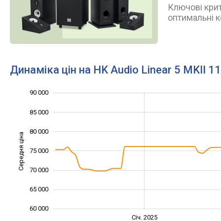
Ключові крит
оптимальні к
Динаміка цін на HK Audio Linear 5 MKII 1
90 000
50 000
55 000
95 000
85 000
80 000
Середня ціна
75 000
60 000
70 000
65 000
60 000
Січ. 2027
Лип.
Січ. 2025
L