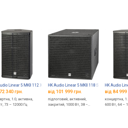
udio Linear 5 MKII 112 XA
HK Audio Linear 5 MKII 118 Sub A
HK Audio Lin
72 340 грн.
від 101 999 грн.
від 84 999 
ертна, 1.0, активна,
підлоговий, активний,
концертна, 1.
т, 73 – 12000 Гц
закритий, 1000 Вт, 38 −
600 Вт, 64 – 
120 Гц