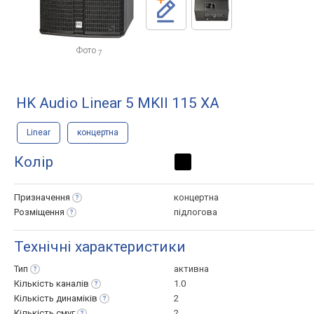
Фото
7
HK Audio Linear 5 MKII 115 XA
Linear
концертна
Колір
Призначення
концертна
Розміщення
підлогова
Технічні характеристики
Тип
активна
Кількість
каналів
1.0
Кількість
динаміків
2
Кількість
смуг
2