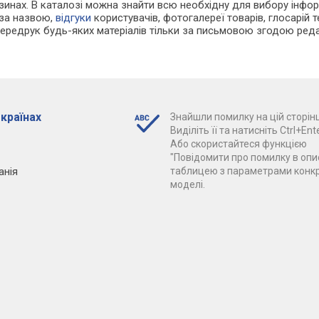
зинах. В каталозі можна знайти всю необхідну для вибору інф
 за назвою,
відгуки
користувачів, фотогалереї товарів, глосарій те
Передрук будь-яких матеріалів тільки за письмовою згодою реда
 країнах
Знайшли помилку на цій сторінц
Виділіть її та натисніть Ctrl+Ente
Або скористайтеся функцією
"Повідомити про помилку в опис
анія
таблицею з параметрами конк
моделі.