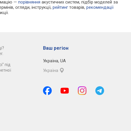
ормацію —
порівняння
акустичних систем, підбір моделей за
рмінів, огляди, інструкції,
рейтинг
товарів,
рекомендації
кції.
Ваш регіон
і?
r.
Україна
,
UA
і" під
ретної
Україна