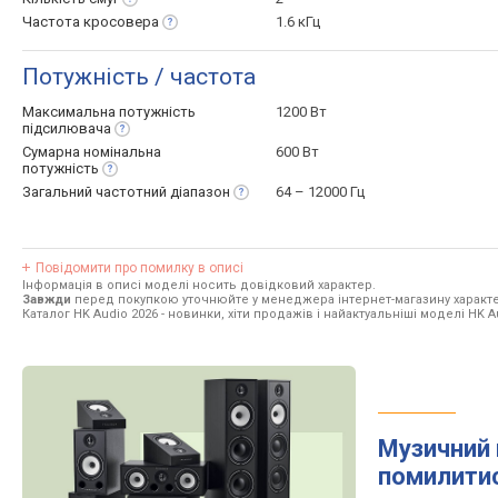
Частота
кросовера
1.6 кГц
Потужність / частота
Максимальна потужність
1200 Вт
підсилювача
Сумарна номінальна
600 Вт
потужність
Загальний частотний
діапазон
64 – 12000 Гц
Повідомити про помилку в описі
Інформація в описі моделі носить довідковий характер.
Завжди
перед покупкою уточнюйте у менеджера інтернет-магазину характе
Каталог HK Audio 2026
- новинки, хіти продажів і найактуальніші моделі HK A
Музичний 
помилити