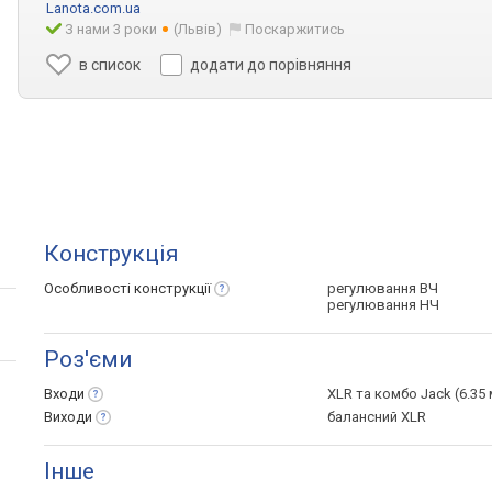
Lanota.com.ua
З нами 3 роки
(Львів)
Поскаржитись
в список
додати до порівняння
Конструкція
Особливості
конструкції
регулювання ВЧ
регулювання НЧ
Роз'єми
Входи
XLR та комбо Jack (6.35 
Виходи
балансний XLR
Інше