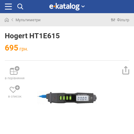
Мультиметри
Фільтр
Шукали
раніше
Hogert HT1E615
695
грн.
в порівняння
в список