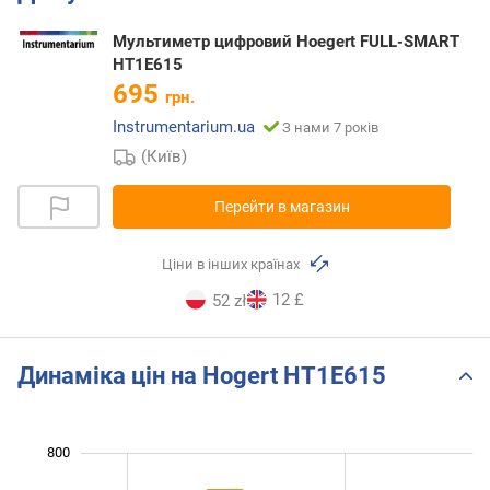
Мультиметр цифровий Hoegert FULL-SMART
HT1E615
695
грн.
Instrumentarium.ua
З нами 7 років
(Київ)
Перейти в магазин
Ціни в інших країнах
12 £
52 zł
Динаміка цін на Hogert HT1E615
250
350
450
900
200
100
800