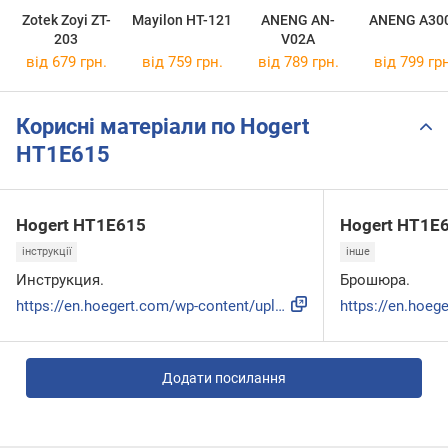
Zotek Zoyi ZT-
Mayilon HT-121
ANENG AN-
ANENG A30
203
V02A
від 679 грн.
від 759 грн.
від 789 грн.
від 799 грн
Корисні матеріали по Hogert
HT1E615
Hogert HT1E615
Hogert HT1E
інструкції
інше
Инструкция.
Брошюра.
https://en.hoegert.com/wp-content/uploads/2021/10/HT1E615-I...
Додати посилання