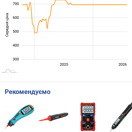
700
Середня ціна
600
350
500
400
300
2024
2027
2025
2026
L
Рекомендуємо