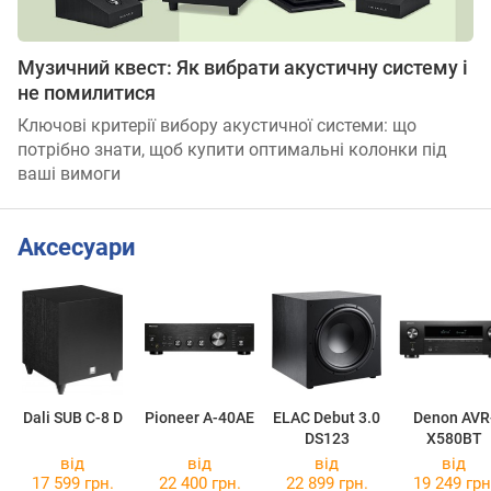
Музичний квест: Як вибрати акустичну систему і
не помилитися
Ключові критерії вибору акустичної системи: що
потрібно знати, щоб купити оптимальні колонки під
ваші вимоги
Аксесуари
Dali SUB C-8 D
Pioneer A-40AE
ELAC Debut 3.0
Denon AVR
DS123
X580BT
від
від
від
від
17 599 грн.
22 400 грн.
22 899 грн.
19 249 грн