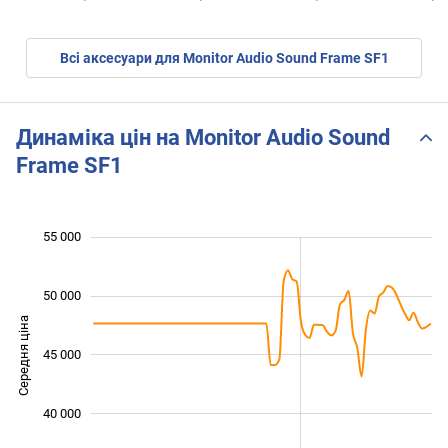
Всі аксесуари для Monitor Audio Sound Frame SF1
Динаміка цін на Monitor Audio Sound
Frame SF1
 000
 000
 000
 000
 000
 000
 000
55 000
50 000
Середня ціна
38 000
45 000
40 000