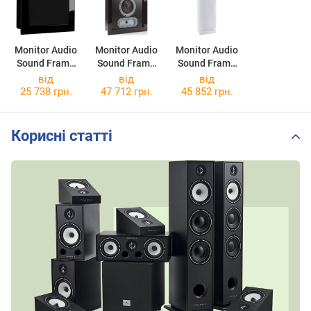
Monitor Audio
Monitor Audio
Monitor Audio
Sound Frame
Sound Frame
Sound Frame
SF3
SF1
SF2
від
від
від
25 738 грн.
47 712 грн.
45 852 грн.
Корисні статті