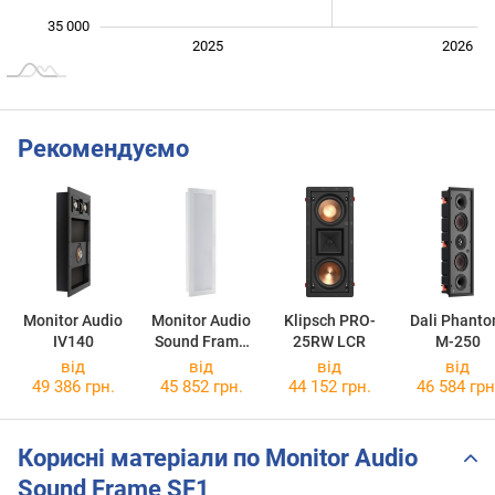
35 000
2027
2025
2026
L
Рекомендуємо
Monitor Audio
Monitor Audio
Klipsch PRO-
Dali Phant
IV140
Sound Frame
25RW LCR
M-250
SF2
від
від
від
від
49 386 грн.
45 852 грн.
44 152 грн.
46 584 грн
Корисні матеріали по Monitor Audio
Sound Frame SF1