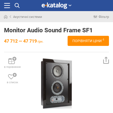
Акустичні системи
Фільтр
Шукали
раніше
Monitor Audio Sound Frame SF1
4
47 712 — 47 719
ПОРІВНЯТИ ЦІНИ
грн.
в порівняння
в список