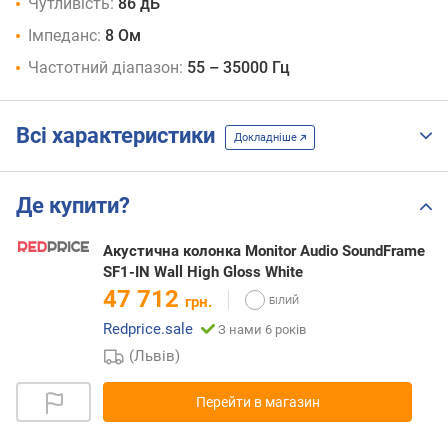
Чутливість:
86 дБ
Імпеданс:
8 Ом
Частотний діапазон:
55 – 35000 Гц
Всі характеристики
Докладніше
Де купити?
Акустична колонка Monitor Audio SoundFrame
SF1-IN Wall High Gloss White
47 712
грн.
Redprice.sale
З нами 6 років
(Львів)
Перейти в магазин