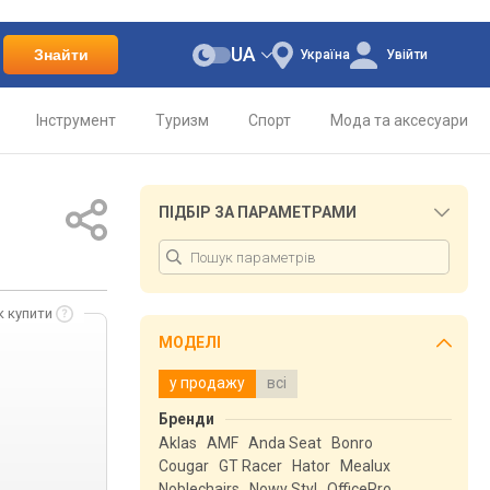
UA
Знайти
Україна
Увійти
Інструмент
Туризм
Спорт
Мода та аксесуари
ПІДБІР ЗА ПАРАМЕТРАМИ
к купити
МОДЕЛІ
у продажу
всі
Бренди
Aklas
AMF
Anda Seat
Bonro
Cougar
GT Racer
Hator
Mealux
Noblechairs
Nowy Styl
OfficePro