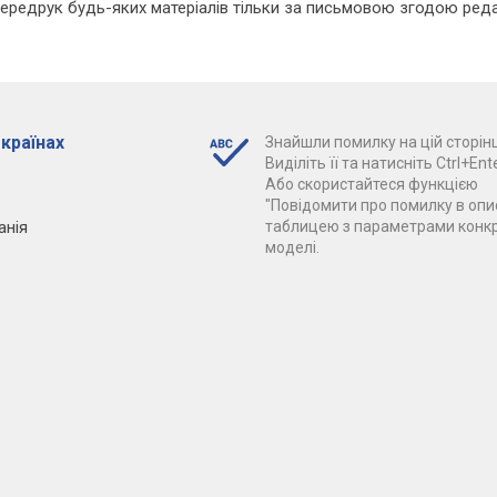
Передрук будь-яких матеріалів тільки за письмовою згодою реда
 країнах
Знайшли помилку на цій сторінц
Виділіть її та натисніть Ctrl+Ente
Або скористайтеся функцією
"Повідомити про помилку в опис
анія
таблицею з параметрами конк
моделі.