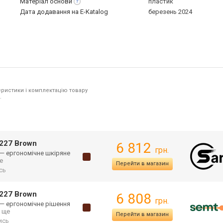
Матеріал
основи
пластик
Дата додавання на E-Katalog
березень 2024
ристики і комплектацію товару
.
-227 Brown
6 812
грн.
 — ергономічне шкіряне
ще
Перейти в магазин
сь
-227 Brown
6 808
грн.
 — ергономічне рішення
.. ще
Перейти в магазин
ись