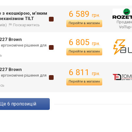
6 589
е з екошкірою, м’яким
грн.
механізмом TILT
Продаве
Перейти в магазин
иїв)
Поскаржитись
VolTup
-227 Brown
6 805
грн.
а ергономічне рішення для
Перейти в магазин
ь
-227 Brown
6 811
грн.
а ергономічне рішення для
Перейти в магазин
ись
ще
6
пропозицій