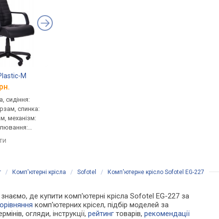
Plastic-M
Barsky Soft Leather
Aklas Brook
рн.
від 5 990 грн.
від 5 728 грн.
, сидіння:
для керівника, сидіння:
для керівника, сидінн
ірзам, спинка:
50x50 см, шкіра, спинка:
52x46 см, шкірзам, сп
м, механізм:
70 см, шкіра, механізм:
75 см, шкірзам, механ
улювання:
хитання, регулювання:
хитання, регулюванн
сткості
висоти, жорсткості
висоти, жорсткості
яти
порівняти
порівняти
г
/
Комп'ютерні крісла
/
Sofotel
/
Комп'ютерне крісло Sofotel EG-227
и знаємо, де купити комп'ютерні крісла Sofotel EG-227 за
орівняння
комп'ютерних крісел, підбір моделей за
рмінів, огляди, інструкції,
рейтинг
товарів,
рекомендації