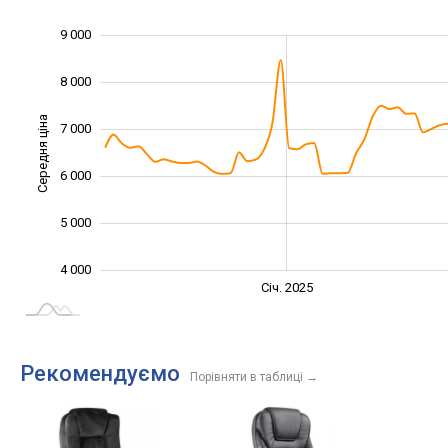
9 000
10 000
2 000
3 000
8 000
Середня ціна
7 000
4 000
6 000
5 000
4 000
Січ. 2027
Лип.
Січ. 2025
L
Рекомендуємо
Порівняти в таблиці
→