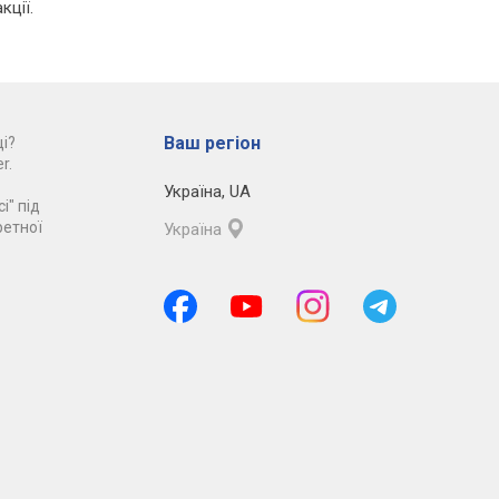
кції.
Ваш регіон
і?
r.
Україна
,
UA
і" під
ретної
Україна