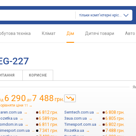
тільки комп'ютерні крісла
обутова техніка
Клімат
Дім
Дитячі товари
Авто
EG-227
ПИТАННЯ
КОРИСНЕ
Я
6 290
7 488
грн.
ід
до
орівняти ціни
→
11
aren.com.ua
→
6 812 грн.
Semtech.com.ua
→
6 808 грн.
ozetka.ua
→
6 589 грн.
3aua.com.ua
→
6 805 грн.
omdom.in.ua
→
6 811 грн.
Timesport.com.ua
→
6 802 грн.
imesport.com.ua
→
7 341 грн.
Rozetka.ua
→
7 488 грн.