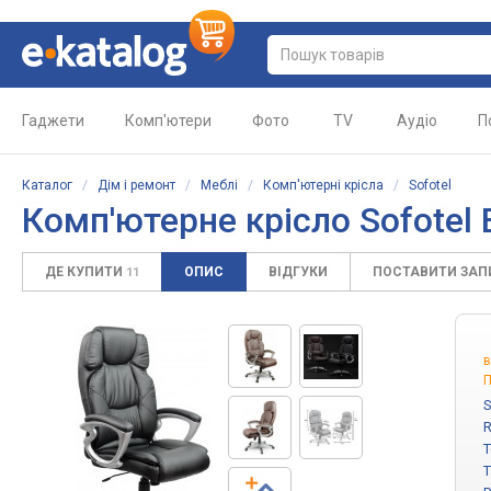
Гаджети
Комп'ютери
Фото
TV
Аудіо
П
Каталог
/
Дім і ремонт
/
Меблі
/
Комп'ютерні крісла
/
Sofotel
Комп'ютерне крісло Sofotel 
ДЕ КУПИТИ
ОПИС
ВІДГУКИ
ПОСТАВИТИ ЗА
11
в
П
S
R
T
T