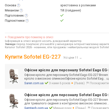
Основа
хрестовина з роликами
Механізм
Tilt (гойдання)
Підголовник
Підлокітники
Повідомити про помилку в описі
Інформація в описі моделі носить довідковий характер.
Завжди
перед покупкою уточнюйте у менеджера інтернет-магазину характе
Каталог Sofotel 2026
- новинки, хіти продажів і найактуальніші моделі Sofotel
Купити Sofotel EG-227
Усі ціни 11
→
Офісне крісло для персоналу Sofotel Eago EG
Офісне крісло для персоналу Sofotel Eago EG-227 Brown
крісло з високою спинкоюОфісне крісло Sofotel Eag
... 
Saren.com.ua
З нами 6 років
(Львів)
Поскаржити
Офісне крісло для персоналу Sofotel Eago EG
Офісне крісло для персоналу Sofotel Eago EG-227 Brown
для тривалого сидіння з контурною високою спинкою
.
Semtech.com.ua
Менше року
(Луцьк)
Поскаржит