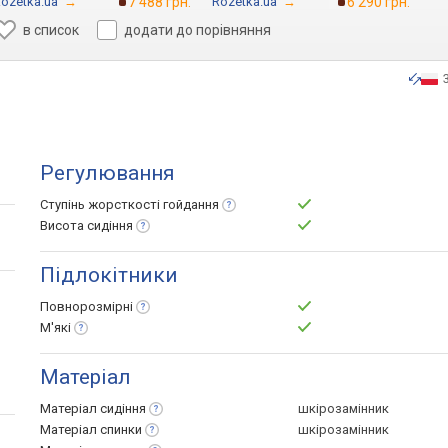
ozetka.ua
→
7 488 грн.
Rozetka.ua
→
6 290 грн.
в список
додати до порівняння
Регулювання
Ступінь жорсткості
гойдання
Висота
сидіння
Підлокітники
Повнорозмірні
М'які
Матеріал
Матеріал
сидіння
шкірозамінник
Матеріал
спинки
шкірозамінник