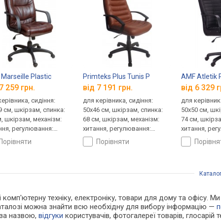
Marseille Plastic
Primteks Plus Tunis P
AMF Atletik 
7 259 грн.
від 7 191 грн.
від 6 329 г
керівника, сидіння:
для керівника, сидіння:
для керівника
9 см, шкірзам, спинка:
50x46 см, шкірзам, спинка:
50x50 см, шк
м, шкірзам, механізм:
68 см, шкірзам, механізм:
74 см, шкірза
ння, регулювання:
хитання, регулювання:
хитання, рег
ти, жорсткості
висоти, жорсткості
висоти, жор
порівняти
порівняти
порівн
Катало
і комп'ютерну техніку, електроніку, товари для дому та офісу. М
каталозі можна знайти всю необхідну для вибору інформацію —
п
 за назвою,
відгуки
користувачів, фотогалереї товарів, глосарій те