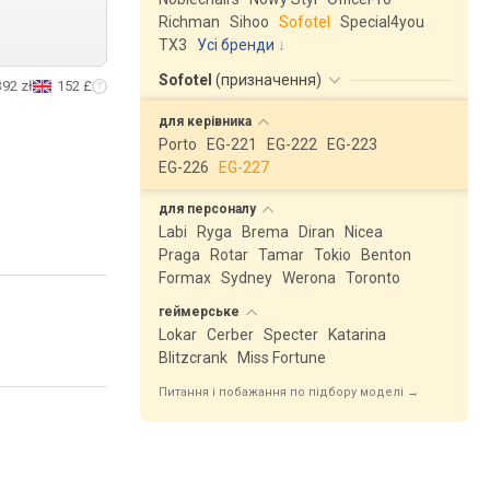
Richman
Sihoo
Sofotel
Special4you
ТX3
Усі бренди
Sofotel
(
призначення
)
392 zł
152 £
для
керівника
Porto
EG-221
EG-222
EG-223
EG-226
EG-227
для
персоналу
Labi
Ryga
Brema
Diran
Nicea
Praga
Rotar
Tamar
Tokio
Benton
Formax
Sydney
Werona
Toronto
геймерське
Lokar
Cerber
Specter
Katarina
Blitzcrank
Miss Fortune
Питання і побажання по підбору моделі →