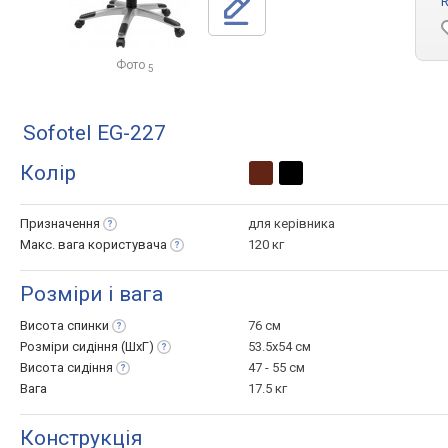
R
Фото
5
Sofotel EG-227
Колір
Призначення
для керівника
Макс. вага
користувача
120 кг
Розміри і вага
Висота
спинки
76 см
Розміри сидіння
(ШхГ)
53.5x54 см
Висота
сидіння
47 - 55 см
Вага
17.5 кг
Конструкція