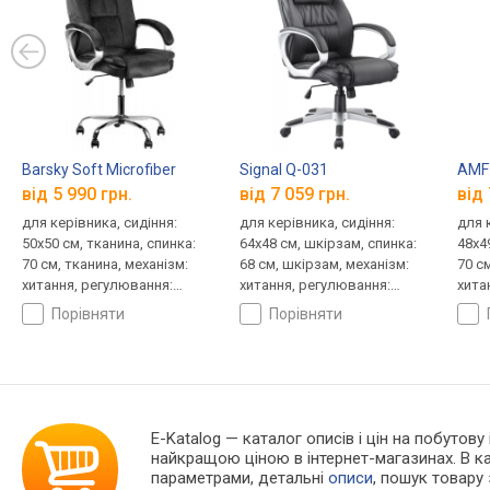
Barsky Soft Microfiber
Signal Q-031
AMF 
від 5 990 грн.
від 7 059 грн.
від 
для керівника, сидіння:
для керівника, сидіння:
для 
50x50 см, тканина, спинка:
64x48 см, шкірзам, спинка:
48x4
70 см, тканина, механізм:
68 см, шкірзам, механізм:
70 с
хитання, регулювання:
хитання, регулювання:
хита
висоти, жорсткості
висоти, жорсткості
висо
порівняти
порівняти
E-Katalog
— каталог описів і цін на побутову 
найкращою ціною в інтернет-магазинах. В 
параметрами, детальні
описи
, пошук товару