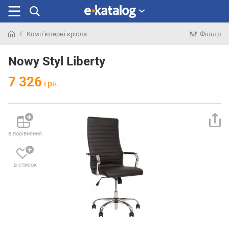
Комп'ютерні крісла
Фільтр
Шукали
раніше
Nowy Styl Liberty
7 326
грн.
в порівняння
в список