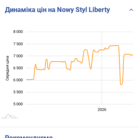
Динаміка цін на Nowy Styl Liberty
8 000
 000
 500
 500
7 500
7 000
Середня ціна
6 500
5 000
6 000
5 500
5 000
2024
2025
2028
2026
L
Рекомендуємо