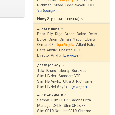
Richman
Sihoo
Special4you
ТX3
Усі бренди
Nowy Styl
(
призначення
)
для
керівника
Boss
Elly
Riga
Credo
Dakar
Delta
Dolce
Orion
Orman
Yappi
Liberty
Orman CF
Riga Anyfix
Atlant Extra
Delta Anyfix
Chester CF LB
Director Anyfix
Ще моделі
↓
для
персоналу
Tela
Bruno
Liberty
Burokrat
Slim HB Net
Standart GTP
Slim HB Anyfix
Ultra GTR Chrome
Slim HB Net Anyfix
Ще моделі
↓
для
відвідувачів
Samba
Slim CF LB
Samba Ultra
Manager CF LB
Slim CF LB FX
Slim CF LB Net
Iris CF LB Chrome