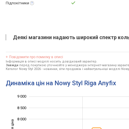
Підлокітники
Деякі магазини надають широкий спектр кольо
Повідомити про помилку в описі
Інформація в описі моделі носить довідковий характер.
Завжди
перед покупкою уточнюйте у менеджера інтернет-магазину характе
Каталог Nowy Styl 2026
- новинки, хіти продажів і найактуальніші моделі Nowy 
Динаміка цін на Nowy Styl Riga Anyfix
9 000
5 000
5 500
9 500
8 500
8 000