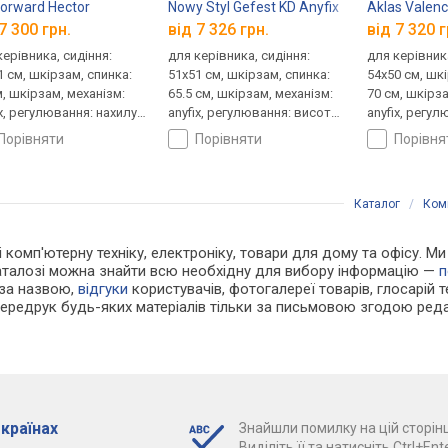
orward Hector
Nowy Styl Gefest KD Anyfix
Aklas Valenc
7 300 грн.
від 7 326 грн.
від 7 320 г
керівника, сидіння:
для керівника, сидіння:
для керівника
1 см, шкірзам, спинка:
51x51 см, шкірзам, спинка:
54x50 см, шк
м, шкірзам, механізм:
65.5 см, шкірзам, механізм:
70 см, шкірза
x, регулювання: нахилу,
anyfix, регулювання: висоти,
anyfix, регул
ти, жорсткості
жорсткості
жорсткості
порівняти
порівняти
порівн
Каталог
/
Комп
і комп'ютерну техніку, електроніку, товари для дому та офісу. Ми
каталозі можна знайти всю необхідну для вибору інформацію —
п
 за назвою,
відгуки
користувачів, фотогалереї товарів, глосарій те
Передрук будь-яких матеріалів тільки за письмовою згодою реда
 країнах
Знайшли помилку на цій сторінц
Виділіть її та натисніть Ctrl+Ente