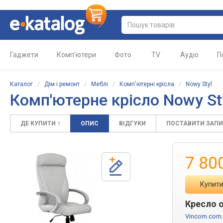
Гаджети
Комп'ютери
Фото
TV
Аудіо
П
Каталог
/
Дім і ремонт
/
Меблі
/
Комп'ютерні крісла
/
Nowy Styl
Комп'ютерне крісло Nowy Sty
ДЕ КУПИТИ
ОПИС
ВІДГУКИ
ПОСТАВИТИ ЗАП
1
7 80
Купити
Кресло о
Vincom.com