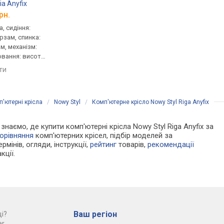
ia Anyfix
Aklas Monsan
Aklas Tomar
рн.
від 6 375 грн.
від 6 330 грн.
, сидіння:
для керівника, сидіння:
для керівника, сидінн
ірзам, спинка:
53x52 см, шкірзам, спинка:
56x53 см, шкірзам, сп
м, механізм:
77 см, шкірзам, механізм:
66 см, шкірзам, механ
ювання: висоти,
anyfix, регулювання: висоти,
anyfix, регулювання: 
жорсткості
жорсткості
яти
порівняти
порівняти
'ютерні крісла
/
Nowy Styl
/
Комп'ютерне крісло Nowy Styl Riga Anyfix
 знаємо, де купити комп'ютерні крісла Nowy Styl Riga Anyfix за
орівняння
комп'ютерних крісел, підбір моделей за
рмінів, огляди, інструкції,
рейтинг
товарів,
рекомендації
кції.
Ваш регіон
і?
r.