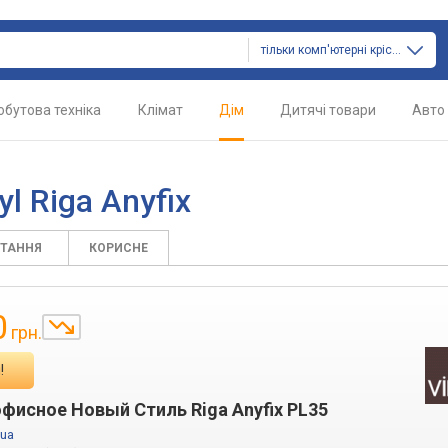
тільки комп'ютерні крісла
обутова техніка
Клімат
Дім
Дитячі товари
Авто
l Riga Anyfix
ИТАННЯ
КОРИСНЕ
0
грн.
!
фисное Новый Стиль Riga Anyfix PL35
.ua