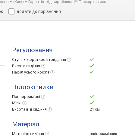
років
(Київ)
Гарантія: від виробника
Поскаржитись
ок
додати до порівняння
Регулювання
Ступінь жорсткості
гойдання
Висота
сидіння
Нахил усього
крісла
Підлокітники
Повнорозмірні
М'які
Висота від
сидіння
21 см
Матеріал
Матеріал
сидіння
шкірозамінник