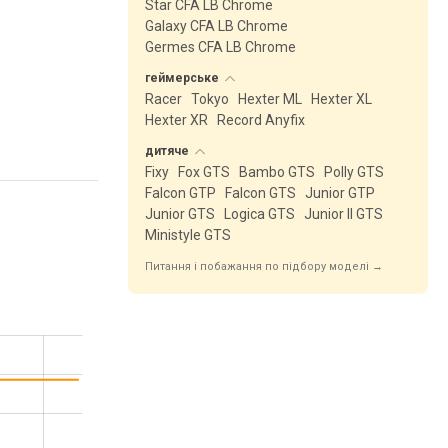
Star CFA LB Chrome
Galaxy CFA LB Chrome
Germes CFA LB Chrome
геймерське
Racer
Tokyo
Hexter ML
Hexter XL
Hexter XR
Record Anyfix
дитяче
Fixy
Fox GTS
Bambo GTS
Polly GTS
Falcon GTP
Falcon GTS
Junior GTP
Junior GTS
Logica GTS
Junior II GTS
Ministyle GTS
Питання і побажання по підбору моделі →