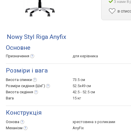
З нами 8 
в спис
Nowy Styl Riga Anyfix
Основне
Призначення
для керівника
Розміри і вага
Висота
спинки
73.5 см
Розміри сидіння
(ШхГ)
52.5x49 см
Висота
сидіння
42.5 - 52.5 см
Вага
15 кг
Конструкція
Основа
хрестовина з роликами
Механізм
AnyFix