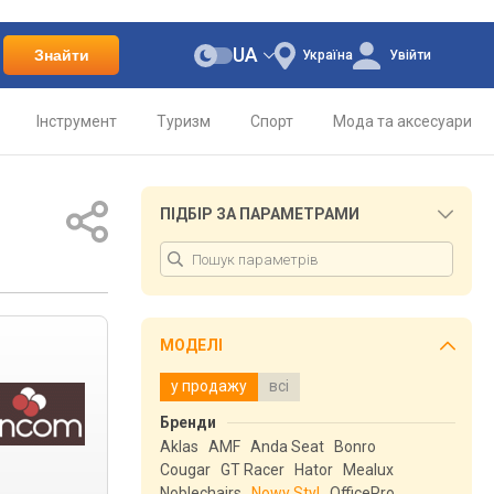
UA
Знайти
Україна
Увійти
Інструмент
Туризм
Спорт
Мода та аксесуари
ПІДБІР ЗА ПАРАМЕТРАМИ
МОДЕЛІ
у продажу
всі
Бренди
Aklas
AMF
Anda Seat
Bonro
Cougar
GT Racer
Hator
Mealux
Noblechairs
Nowy Styl
OfficePro