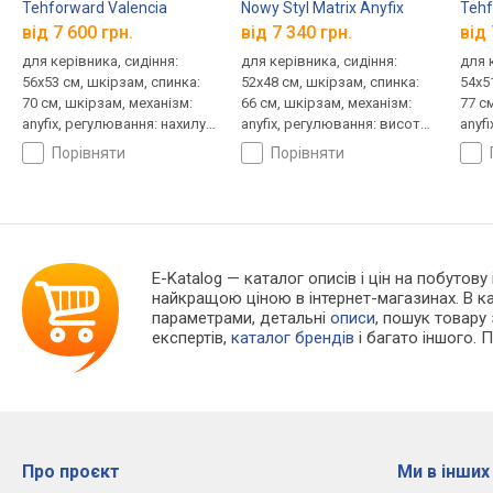
Tehforward Valencia
Nowy Styl Matrix Anyfix
Tehf
від 7 600 грн.
від 7 340 грн.
від 
для керівника, сидіння:
для керівника, сидіння:
для 
56x53 см, шкірзам, спинка:
52x48 см, шкірзам, спинка:
54x5
70 см, шкірзам, механізм:
66 см, шкірзам, механізм:
77 с
anyfix, регулювання: нахилу,
anyfix, регулювання: висоти,
anyfi
висоти, жорсткості
жорсткості
висо
порівняти
порівняти
E-Katalog
— каталог описів і цін на побутову 
найкращою ціною в інтернет-магазинах. В 
параметрами, детальні
описи
, пошук товару
експертів,
каталог брендів
і багато іншого. 
Про проєкт
Ми в інших