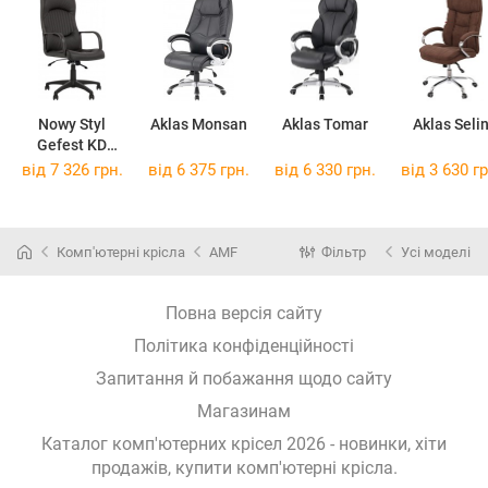
Nowy Styl
Aklas Monsan
Aklas Tomar
Aklas Seli
Gefest KD
Anyfix
від 7 326 грн.
від 6 375 грн.
від 6 330 грн.
від 3 630 гр
Комп'ютерні крісла
AMF
Фільтр
Усі моделі
Повна версія сайту
Політика конфіденційності
Запитання й побажання щодо сайту
Магазинам
Каталог комп'ютерних крісел 2026 - новинки, хіти
продажів,
купити комп'ютерні крісла
.