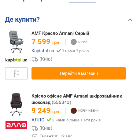
Де купити?
AMF Кресло Armani Серый
7 599
грн.
Kupistul.ua
З нами 7 років
(Київ)
Перейти в магазин
Крісло офісне AMF Armani шкірозамінник
шоколад
(555343)
9 249
грн.
АЛЛО
З нами більше 10-ти років
(Київ)
Гарантія: 12 міс.