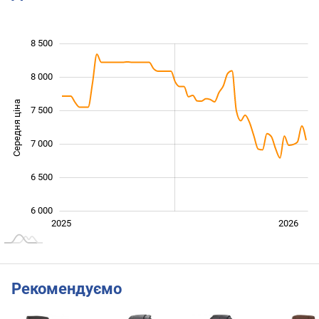
8 500
 000
 500
 000
 500
8 000
Середня ціна
7 500
6 000
7 000
6 500
6 000
Лип.
2027
2025
2026
L
Рекомендуємо