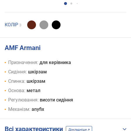
КОЛІР
3
AMF Armani
Призначення:
для керівника
Сидіння:
шкірзам
Спинка:
шкірзам
Основа:
метал
Регулювання:
висоти сидіння
Механізм:
anyfix
Всі характеристики
Докладніше