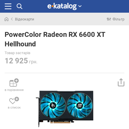
Відеокарти
Фільтр
Шукали
раніше
PowerColor Radeon RX 6600 XT
Hellhound
Товар застарів
12 925
грн.
в порівняння
в список