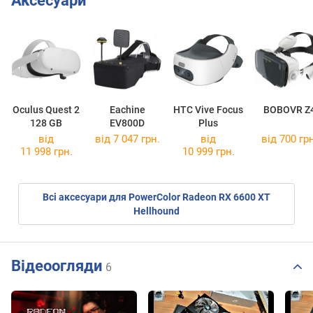
Аксесуари
Oculus Quest 2
Eachine
HTC Vive Focus
BOBOVR Z
128 GB
EV800D
Plus
від
від 7 047 грн.
від
від 700 грн
11 998 грн.
10 999 грн.
Всі аксесуари для PowerColor Radeon RX 6600 XT
Hellhound
Відеоогляди
6