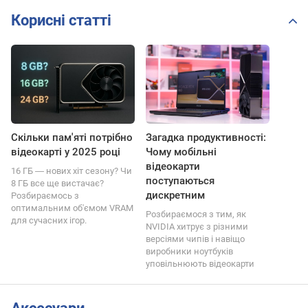
Корисні статті
Скільки пам'яті потрібно
Загадка продуктивності:
відеокарті у 2025 році
Чому мобільні
відеокарти
16 ГБ ― нових хіт сезону? Чи
поступаються
8 ГБ все ще вистачає?
дискретним
Розбираємось з
оптимальним об'ємом VRAM
Розбираємося з тим, як
для сучасних ігор.
NVIDIA хитрує з різними
версіями чипів і навіщо
виробники ноутбуків
уповільнюють відеокарти