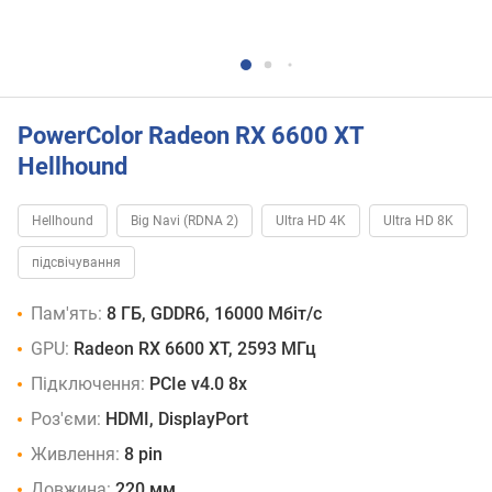
PowerColor Radeon RX 6600 XT
Hellhound
Hellhound
Big Navi (RDNA 2)
Ultra HD 4K
Ultra HD 8K
підсвічування
Пам'ять:
8 ГБ, GDDR6, 16000 Мбіт/с
GPU:
Radeon RX 6600 XT, 2593 МГц
Підключення:
PCIe v4.0 8x
Роз'єми:
HDMI, DisplayPort
Живлення:
8 pin
Довжина:
220 мм