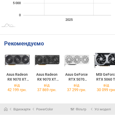
5 000
0
2024
2026
2027
2025
L
Рекомендуємо
Asus Radeon
Asus Radeon
Asus GeForce
MSI GeForc
RX 9070 XT
RX 9070 XT
RTX 5070
RTX 5060 T
TUF Gaming
Prime OC 16GB
Prime OC White
16G VENTU
від
від
від
від
OC 16GB
2X OC PLU
42 199 грн.
37 869 грн.
37 299 грн.
30 099 грн
Відеокарти
PowerColor
Фільтр
Усі моделі