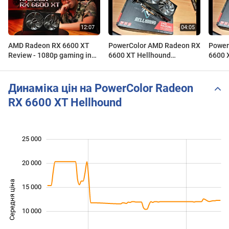
AMD Radeon RX 6600 XT
PowerColor AMD Radeon RX
Power
Review - 1080p gaming in
6600 XT Hellhound
6600 
2021? Really? (Powercolor
temperature and power
unbox
Hellhound)
usage test
Динаміка цін на PowerColor Radeon
RX 6600 XT Hellhound
25 000
 000
 000
 000
20 000
Середня ціна
15 000
10 000
10 000