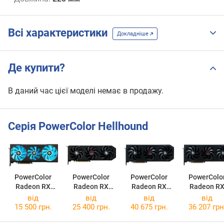
Всі характеристики
Докладніше
Де купити?
В даний час цієї моделі немає в продажу.
Серія PowerColor Hellhound
PowerColor
PowerColor
PowerColor
PowerColo
Radeon RX
Radeon RX
Radeon RX
Radeon R
6700 XT
9060 XT
9070 XT
9070
від
від
від
від
Hellhound
Hellhound
Hellhound
Hellhound
15 500 грн.
25 400 грн.
40 675 грн.
36 207 грн
12GB
16GB
16GB
16GB