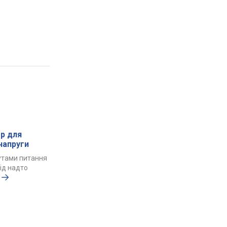
ор для
напруги
утами питання
від надто