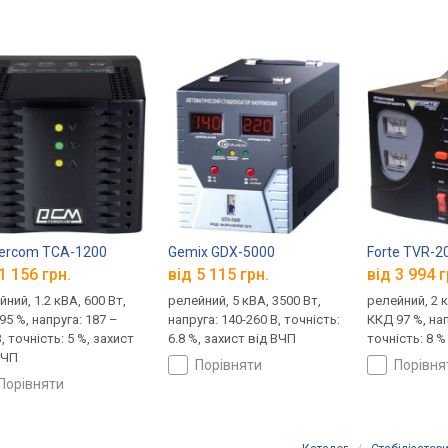
ercom TCA-1200
Gemix GDX-5000
Forte TVR-
1 156 грн.
від 5 115 грн.
від 3 994 г
ний, 1.2 кВА, 600 Вт,
релейний, 5 кВА, 3500 Вт,
релейний, 2 к
95 %, напруга: 187 –
напруга: 140-260 В, точність:
ККД 97 %, нап
, точність: 5 %, захист
6.8 %, захист від ВЧП
точність: 8 %
ВЧП
порівняти
порівн
порівняти