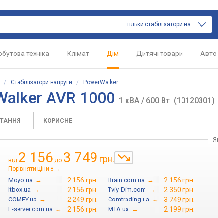
тільки стабілізатори напруги
обутова техніка
Клімат
Дім
Дитячі товари
Авто
/
Стабілізатори напруги
/
PowerWalker
Walker AVR 1000
1 кВА / 600 Вт
(10120301)
ИТАННЯ
КОРИСНЕ
Я
2 156
3 749
грн.
від
до
Порівняти ціни
→
8
Moyo.ua
→
2 156 грн.
Brain.com.ua
→
2 156 грн.
Itbox.ua
→
2 156 грн.
Tviy-Dim.com
→
2 350 грн.
COMFY.ua
→
2 249 грн.
Comtrading.ua
→
3 749 грн.
E-server.com.ua
→
2 156 грн.
MTA.ua
→
2 199 грн.