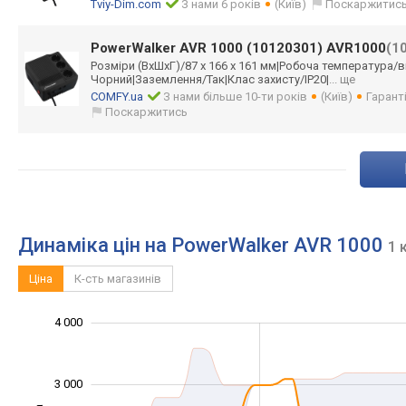
Tviy-Dim.com
З нами 6 років
(Київ)
Поскаржитис
PowerWalker AVR 1000 (10120301) AVR1000
(1
Розміри (ВхШхГ)/87 х 166 х 161 мм|Робоча температура/в
Чорни
й|Заземлення/Та
к|Клас захисту/IP20|
... ще
COMFY.ua
З нами більше 10-ти років
(Київ)
Гарант
Поскаржитись
Динаміка цін на PowerWalker AVR 1000
1 
Ціна
К-сть магазинів
4 000
-1 000
1 500
2 500
5 000
500
0
3 000