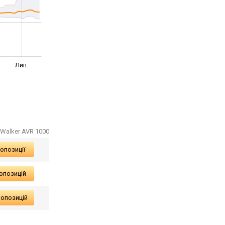
Лип.
rWalker AVR 1000
опозиції
опозицій
ропозицій