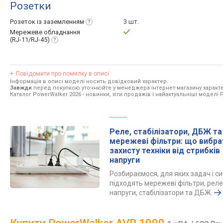
Розетки
Розеток із
заземленням
3 шт.
Мережеве обладнання
(RJ-11/RJ-45)
Повідомити про помилку в описі
Інформація в описі моделі носить довідковий характер.
Завжди
перед покупкою уточнюйте у менеджера інтернет-магазину характе
Каталог PowerWalker 2026
- новинки, хіти продажів і найактуальніші моделі 
Реле, стабілізатори, ДБЖ та
мережеві фільтри: що вибра
захисту техніки від стрибків
напруги
Розбираємося, для яких задач і си
підходять мережеві фільтри, реле
напруги, стабілізатори та ДБЖ.