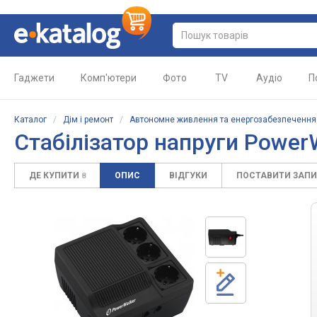
Гаджети
Комп'ютери
Фото
TV
Аудіо
П
Каталог
/
Дім і ремонт
/
Автономне живлення та енергозабезпечення
Стабілізатор напруги
Power
ДЕ КУПИТИ
ОПИС
ВІДГУКИ
ПОСТАВИТИ ЗАП
8