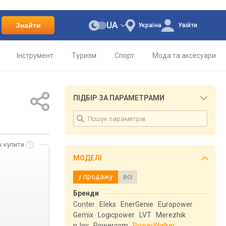
UA
Знайти
Україна
Увійти
Інструмент
Туризм
Спорт
Мода та аксесуари
ПІДБІР ЗА ПАРАМЕТРАМИ
к купити
МОДЕЛІ
у продажу
всі
Бренди
Conter
Eleks
EnerGenie
Europower
Gemix
Logicpower
LVT
Merezhik
nJoy
Powercom
PowerWalker