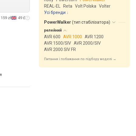
REAL-EL
Reta
Volt Polska
Volter
Усі бренди
159 zł
49 £
PowerWalker
(
тип стабілізатора
)
релейний
AVR 600
AVR 1000
AVR 1200
AVR 1500/SIV
AVR 2000/SIV
AVR 2000 SIV FR
Питання і побажання по підбору моделі →
я