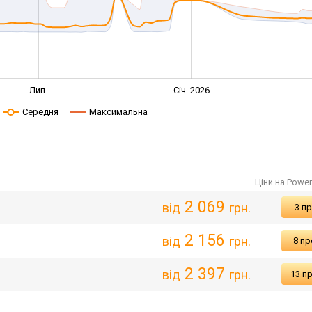
Лип.
Січ. 2026
Середня
Максимальна
Ціни на Powe
2 069
від
грн.
3 пр
2 156
від
грн.
8 пр
2 397
від
грн.
13 п