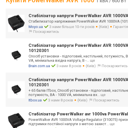
Купити PowerWalker AVR 1000
1 кВА / 600 Вт
Стабілізатор напруги PowerWalker AVR 1000V
Стабилизатор напряжения PowerWalker AVR 1000VA (101
Moyo.ua
З нами більше 10-ти років
(Київ)
Гарантія
Поскаржитись
Стабілізатор напруги PowerWalker AVR 1000V
10120301
Спосіб установки - підлоговий, настільний, потужність, Вт
VA, мінімальна вхідна напруга, В -
... ще
Brain.com.ua
З нами 8 років
(Київ)
Поскаржитись
Стабілізатор напруги PowerWalker AVR 1000V
10120301
+ 65 балів ITbox, Спосіб установки - підлоговий, настільни
потужність, ВА - 1000 VA, мінімальна вх
... ще
Itbox.ua
З нами 8 років
(Київ)
Поскаржитись
Стабілізатор PowerWalker avr 1000va PowerWa
PowerWalker AVR 1000VA Voltage Regulator (310075) при
підтримки постійної напруги з метою захист
... ще