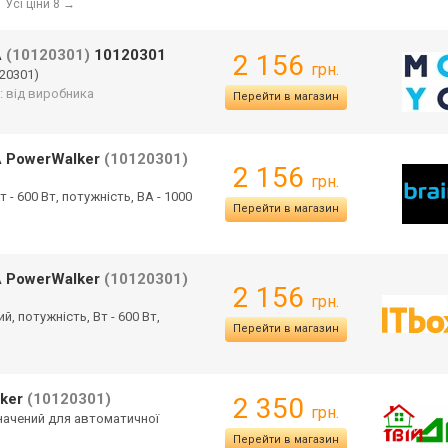
Усі ціни 8
→
A
(10120301)
10120301
2 156
грн.
20301)
: від виробника
Перейти в магазин
A PowerWalker
(10120301)
2 156
грн.
 - 600 Вт, потужність, ВА - 1000
Перейти в магазин
A PowerWalker
(10120301)
2 156
грн.
й, потужність, Вт - 600 Вт,
Перейти в магазин
lker
(10120301)
2 350
грн.
значений для автоматичної
Перейти в магазин