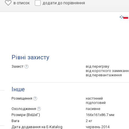
в список
додати до порівняння
Рівні захисту
Захист
від перегріву
від короткого замиканн
від перевантаження
Інше
Розміщення
настінний
підлоговий
Охолодження
пасивне
Розміри (ВхШхГ)
166x161x86.7 мм
Вага
2 кг
Дата додавання на E-Katalog
червень 2014