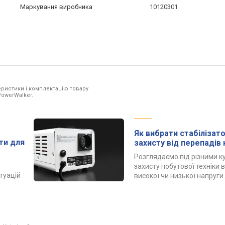
Маркування виробника
10120301
ристики і комплектацію товару
PowerWalker.
Як вибрати стабілізат
ти для
захисту від перепадів 
Розглядаємо під різними к
захисту побутової техніки 
туацій
високої чи низької напруги.