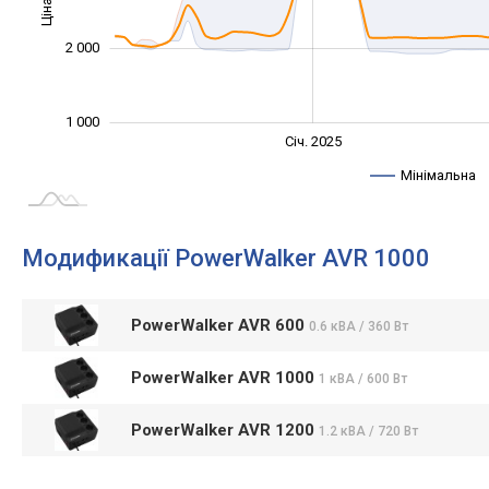
Ціна
1 000
2 000
1 000
Січ. 2027
Лип.
Січ. 2025
L
Мінімальна
Модификації PowerWalker AVR 1000
PowerWalker AVR 600
0.6 кВА / 360 Вт
PowerWalker AVR 1000
1 кВА / 600 Вт
PowerWalker AVR 1200
1.2 кВА / 720 Вт