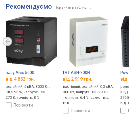
Рекомендуємо
Порівняти в таблиці
→
nJoy Alvis 5000
LVT ASN-300N
Pow
від 4 852 грн.
від 2 919 грн.
від 
релейний, 5 кВА, 3000 Вт,
настінний, релейний, 0.3 кВА,
релей
ККД 95 %, напруга: 150 –
300 Вт, напруга: 130-280 В,
ККД 
270 В, точність: 8 %
точність: 6.4 %, захист від
276 В
ВЧП
від 
порівняти
порівняти