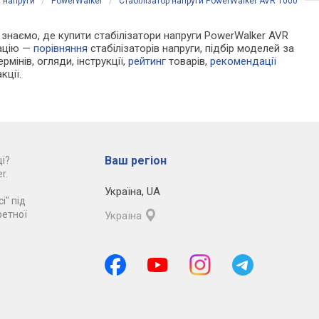
и напруги
/
PowerWalker
/
Стабілізатор напруги PowerWalker AVR 1000
Ми знаємо, де купити стабілізатори напруги PowerWalker AVR
мацію —
порівняння
стабілізаторів напруги, підбір моделей за
рмінів, огляди, інструкції,
рейтинг
товарів,
рекомендації
кції.
Ваш регіон
і?
r.
Україна
,
UA
і" під
ретної
Україна