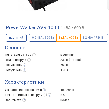
PowerWalker AVR 1000
1 кВА / 600 Вт
настінний
0.6 кВА / 360 Вт
1 кВА / 600 Вт
1.2 кВА / 720 Вт
Основне
Тип
стабілізатора
релейний
Вхідна
напруга
230 B (1 фаза)
Потужність
600 Вт
Потужність
1 кВА
Характеристики
Діапазон вхідної
напруги
180-264 В
Точність вихідної напруги
(±)
8 %
Вольтметр
немає