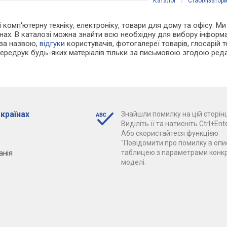
Каталог
/
Стабілізатор
 і комп'ютерну техніку, електроніку, товари для дому та офісу. 
нах. В каталозі можна знайти всю необхідну для вибору інфор
 за назвою,
відгуки
користувачів, фотогалереї товарів, глосарій те
Передрук будь-яких матеріалів тільки за письмовою згодою реда
 країнах
Знайшли помилку на цій сторінц
Виділіть її та натисніть Ctrl+Ente
Або скористайтеся функцією
"Повідомити про помилку в опис
анія
таблицею з параметрами конк
моделі.