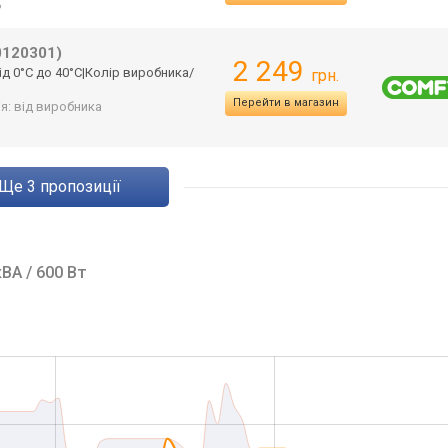
ь
0120301)
2 249
ід 0°C до 40°C|Колір виробника/
грн.
Перейти в магазин
ія: від виробника
ще
3
пропозиції
кВА / 600 Вт