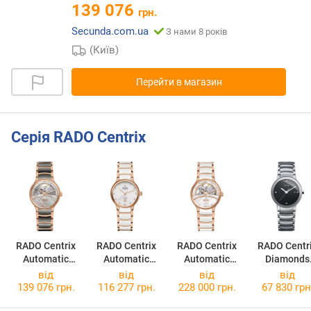
139 076
грн.
Secunda.com.ua
З нами 8 років
(Київ)
Перейти в магазин
Серія RADO Centrix
RADO Centrix
RADO Centrix
RADO Centrix
RADO Centr
Automatic
Automatic
Automatic
Diamonds
Diamonds
Diamonds
Diamonds
R3092871
від
від
від
від
Open Heart
R30019744
Open Heart
139 076 грн.
116 277 грн.
228 000 грн.
67 830 грн
R30029912
R30029932