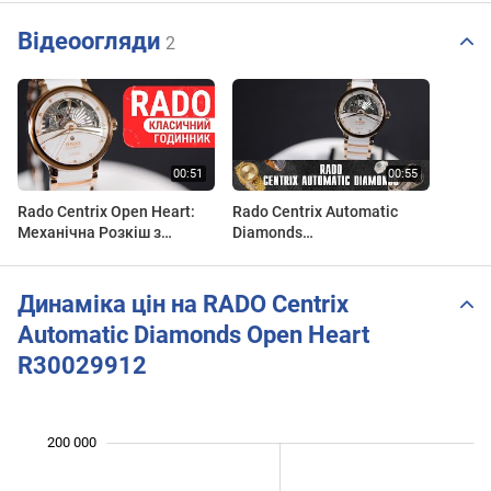
Відеоогляди
2
Rado Centrix Open Heart:
Rado Centrix Automatic
Механічна Розкіш з
Diamonds
Діамантами, Керамікою
01.734.6029.3.092
та Перламутром |
R30029922. Огляд\Review
R30029922 | Огляд
by secunda.com.ua
Динаміка цін на RADO Centrix
Automatic Diamonds Open Heart
R30029912
 000
 000
 000
 000
 000
 000
200 000