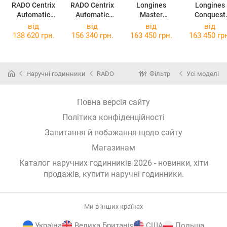
RADO Centrix
RADO Centrix
Longines
Longines
Automatic
Automatic
Master
Conquest
Diamonds
Diamonds
Collection
L3.430.4.97
від
від
від
від
R30020742
R30031742
L2.357.4.97.6
138 620 грн.
156 340 грн.
163 450 грн.
163 450 гр
Наручні годинники
RADO
Фільтр
Усі моделі
Повна версія сайту
Політика конфіденційності
Запитання й побажання щодо сайту
Магазинам
Каталог наручних годинників 2026 - новинки, хіти
продажів,
купити наручні годинники
.
Ми в інших країнах
Україна
Велика Британія
США
Польща