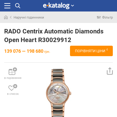
Наручні годинники
Фільтр
Шукали
раніше
RADO Centrix Automatic Diamonds
Open Heart R30029912
4
139 076 — 198 680
ПОРІВНЯТИ ЦІНИ
грн.
в порівняння
в список