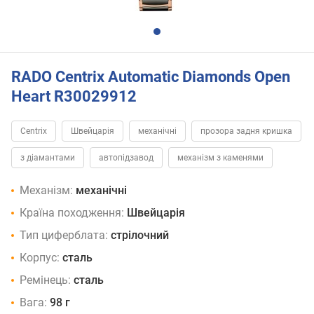
RADO Centrix Automatic Diamonds Open
Heart R30029912
Centrix
Швейцарія
механічні
прозора задня кришка
з діамантами
автопідзавод
механізм з каменями
Механізм:
механічні
Країна походження:
Швейцарія
Тип циферблата:
стрілочний
Корпус:
сталь
Ремінець:
сталь
Вага:
98 г