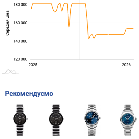
180 000
Середня ціна
160 000
120 000
140 000
120 000
Січ. 2025
Лип.
2027
2025
2026
L
Рекомендуємо