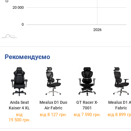
20 000
0
2024
2025
2028
2026
L
Рекомендуємо
Anda Seat
Mealux D1 Duo
GT Racer X-
Mealux D1 A
Kaiser 4 XL
Air Fabric
7001
Fabric
від
від 8 127 грн.
від 7 590 грн.
від 8 899 гр
19 500 грн.