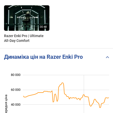
Razer Enki Pro | Ultimate
All-Day Comfort
Динаміка цін на Razer Enki Pro
 000
 000
 000
 000
 000
 000
80 000
60 000
Середня ціна
40 000
10 000