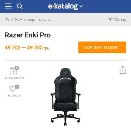
Комп'ютерні крісла
Фільтр
Шукали
раніше
Razer Enki Pro
2
49 702 — 49 705
ПОРІВНЯТИ ЦІНИ
грн.
в порівняння
в список