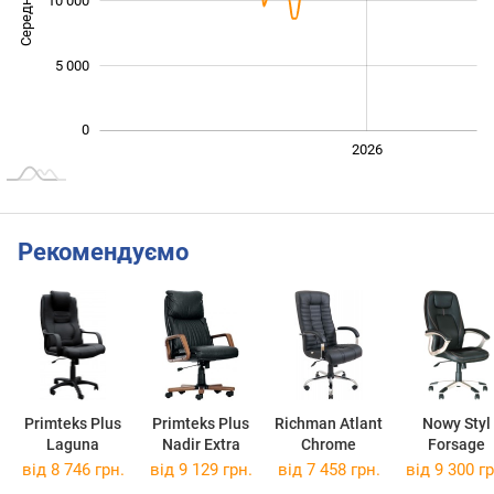
Середня ціна
10 000
10 000
5 000
0
2024
2025
2028
2026
L
Рекомендуємо
Primteks Plus
Primteks Plus
Richman Atlant
Nowy Styl
Laguna
Nadir Extra
Chrome
Forsage
від 8 746 грн.
від 9 129 грн.
від 7 458 грн.
від 9 300 гр