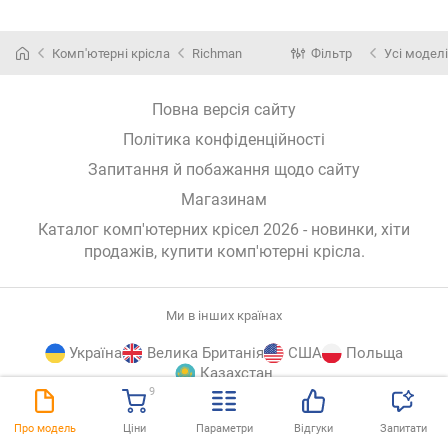
Комп'ютерні крісла
Richman
Фільтр
Усі моделі
Повна версія сайту
Політика конфіденційності
Запитання й побажання щодо сайту
Магазинам
Каталог комп'ютерних крісел 2026 - новинки, хіти
продажів,
купити комп'ютерні крісла
.
Ми в інших країнах
Україна
Велика Британія
США
Польща
Казахстан
9
E-
© E-Katalog, 2026
ВГОРУ
Про модель
Ціни
Параметри
Відгуки
Запитати
Katalog