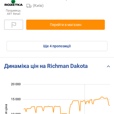
(Київ)
Продавець:
ART Retail
Перейти в магазин
ще
4
пропозиції
Динаміка цін на Richman Dakota
 000
 000
 000
 000
 000
 000
20 000
15 000