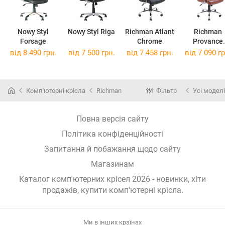
Nowy Styl
Nowy Styl Riga
Richman Atlant
Richman
Forsage
Chrome
Provance
Chrome
від 8 490 грн.
від 7 500 грн.
від 7 458 грн.
від 7 090 гр
Комп'ютерні крісла
Richman
Фільтр
Усі моделі
Повна версія сайту
Політика конфіденційності
Запитання й побажання щодо сайту
Магазинам
Каталог комп'ютерних крісел 2026 - новинки, хіти
продажів,
купити комп'ютерні крісла
.
Ми в інших країнах