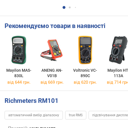
Рекомендуємо товари в наявності
Mayilon MAS-
ANENG AN-
Voltronic VC-
Mayilon HT
830L
V01B
890C
113A
від 644 грн.
від 669 грн.
від 620 грн.
від 714 грн
Richmeters RM101
автоматичний вибір діапазону
true RMS
підсвічування диспле