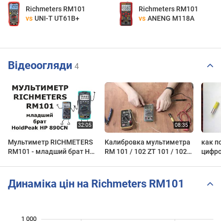
Richmeters RM101
Richmeters RM101
vs
UNI-T UT61B+
vs
ANENG M118A
Відеоогляди
4
Мультиметр RICHMETERS
Калибровка мультиметра
как п
RM101 - младший брат HP
RM 101 / 102 ZT 101 / 102
цифр
890CN
(настройка)
на пр
Динаміка цін на Richmeters RM101
1 000
 100
200
300