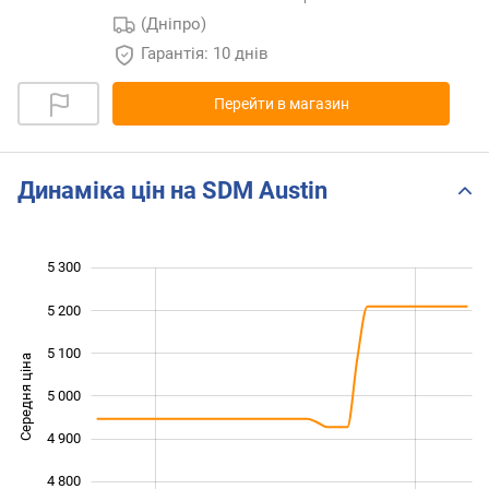
(Дніпро)
Гарантія: 10 днів
Перейти в магазин
Динаміка цін на SDM Austin
5 300
 500
 600
 400
5 200
5 100
Середня ціна
5 000
4 700
4 900
4 800