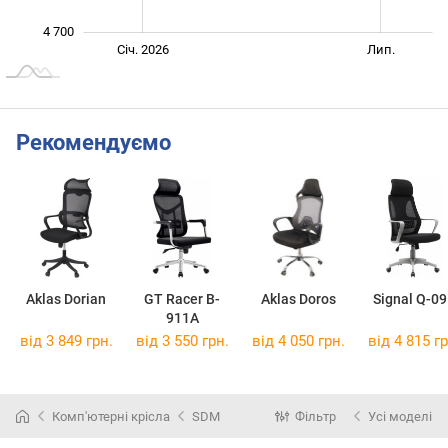
4 700
Січ. 2027
Жовт.
Лип.
Січ. 2026
Лип.
L
Рекомендуємо
Aklas Dorian
GT Racer B-
Aklas Doros
Signal Q-0
911A
від 3 849 грн.
від 3 550 грн.
від 4 050 грн.
від 4 815 гр
Комп'ютерні крісла
SDM
Фільтр
Усі моделі