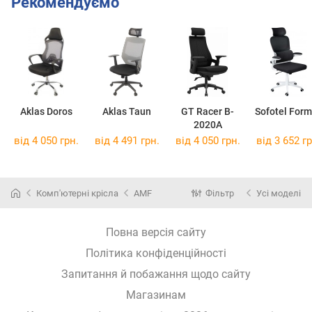
Рекомендуємо
Aklas Doros
Aklas Taun
GT Racer B-
Sofotel For
2020A
від 4 050 грн.
від 4 491 грн.
від 4 050 грн.
від 3 652 гр
Комп'ютерні крісла
AMF
Фільтр
Усі моделі
Повна версія сайту
Політика конфіденційності
Запитання й побажання щодо сайту
Магазинам