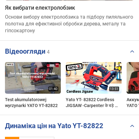
Як вибрати електролобзик
Основи вибору електролобзика та підбору пиляльного
полотна для ефективної обробки дерева, металу та
гіпсокартону
Відеоогляди
4
Test akumulatorowej
Yato YT- 82822 Cordless
Аккум
wyrzynarki YATO YT-82822
JIGSAW -Carpenter के बड़े काम
YATO 
का है यह औजार |Jigsaw
распа
Unboxing In Hindi 2020
Динаміка цін на Yato YT-82822