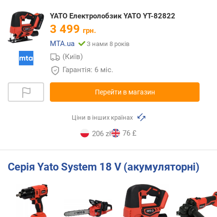
YATO Електролобзик YATO YT-82822
3 499
грн.
MTA.ua
З нами 8 років
(Київ)
Гарантія: 6 міс.
Перейти в магазин
Ціни в інших країнах
76 £
206 zł
Серія Yato System 18 V (акумуляторні)