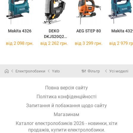
Makita 4326
DEKO
AEG STEP 80
Makita 432
DKJS20Q2
12179
від 2 098 грн.
від 2 262 грн.
від 3 299 грн.
від 2 979 гр
Електролобзики
Yato
Фільтр
Усі моделі
Повна версія сайту
Політика конфіденційності
Запитання й побажання щодо сайту
Магазинам
Каталог електролобзиків 2026 - новинки, хіти
продажів,
купити електролобзики
.