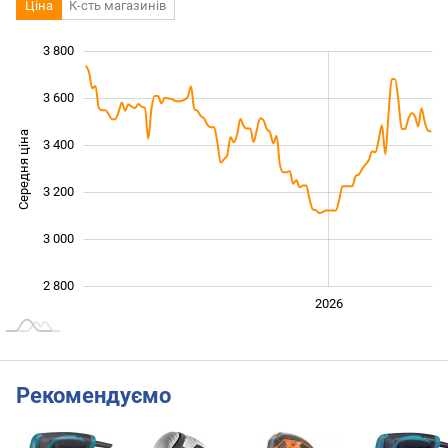
Ціна
К-сть магазинів
3 800
 400
 600
 000
3 600
Середня ціна
3 400
2 800
3 200
3 000
2 800
2024
2025
2028
2026
L
Рекомендуємо