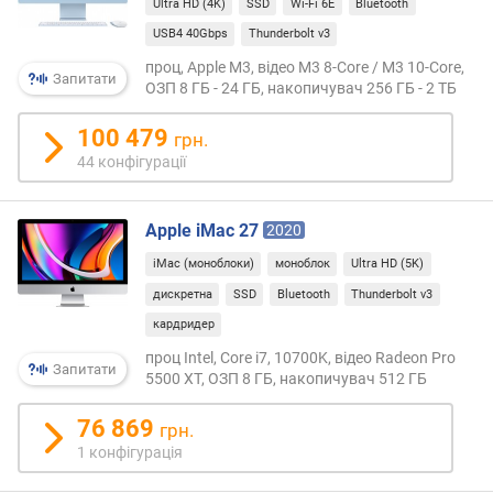
о
Ultra HD (4K)
SSD
Wi-Fi 6E
Bluetooth
ПК
р
USB4 40Gbps
Thunderbolt v3
не
о
так
проц, Apple M3, відео M3 8-Core / M3 10-Core,
г
Запитати
часто
ОЗП 8 ГБ - 24 ГБ, накопичувач 256 ГБ - 2 ТБ
и
вико
х
в
100 479
грн.
подіб
в
44 конфігурації
умова
і
до
д
того
Apple iMac 27
д
2020
ж
о
iMac (моноблоки)
моноблок
Ultra HD (5K)
це
р
явищ
дискретна
SSD
Bluetooth
Thunderbolt v3
о
можн
г
кардридер
комп
и
проц Intel, Core i7, 10700K, відео Radeon Pro
збіл
х
Запитати
5500 XT, ОЗП 8 ГБ, накопичувач 512 ГБ
яскра
д
підсв
о
76 869
грн.
При
д
1 конфігурація
всьо
е
цьом
ш