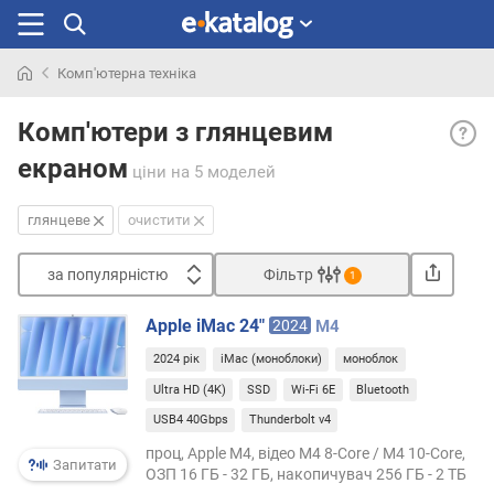
Комп'ютерна техніка
Шукали
Глянц
раніше
Комп'ютери з глянцевим
покр
екраном
— на
ціни
на 5 моделей
в
сучас
глянцеве
очистити
ПК
тип
за популярністю
Фільтр
1
покри
Сортувати
Така
Apple iMac 24"
2024
M4
пове
з
(при
2024 рік
iMac (моноблоки)
моноблок
а
тих
п
Ultra HD (4K)
SSD
Wi-Fi 6E
Bluetooth
же
о
USB4 40Gbps
Thunderbolt v4
харак
п
матри
проц, Apple M4, відео M4 8-Core / M4 10-Core,
у
Запитати
помі
ОЗП 16 ГБ - 32 ГБ, накопичувач 256 ГБ - 2 ТБ
л