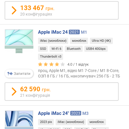
пере
я
мато
133 467
грн.
р
за
20 конфігураціях
н
яскра
і
і
с
насич
Apple iMac 24
2021
M1
т
кольо
ю
iMac (моноблоки)
моноблок
Ultra HD (4K)
види
зобра
SSD
Wi-Fi 6
Bluetooth
USB4 40Gbps
в
Осно
і
Thunderbolt v3
недо
д
4.0 /
1
відгук
глян
д
проц, Apple M1, відео M1 7-Core / M1 8-Core,
є
Запитати
е
ОЗП 8 ГБ / 16 ГБ, накопичувач 256 ГБ - 2 ТБ
схиль
ш
до
е
62 590
грн.
відбл
в
21 конфігурація
при
и
яскр
х
зовн
д
Apple iMac 24"
2023
M3
освіт
о
одна
2023 рік
iMac (моноблоки)
моноблок
д
моно