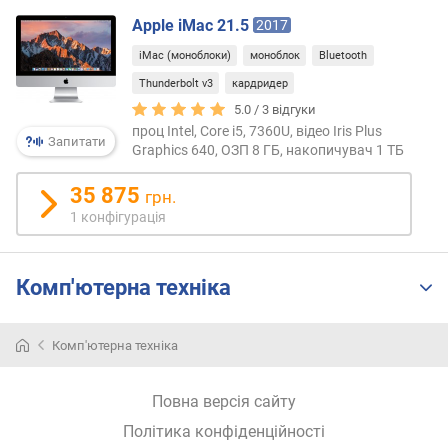
обход
е
Apple iMac 21.5
2017
дани
в
тип
и
iMac (моноблоки)
моноблок
Bluetooth
покри
х
Thunderbolt v3
кардридер
доси
5.0 /
3
відгуки
недор
з
проц Intel, Core i5, 7360U, відео Iris Plus
а
Запитати
Graphics 640, ОЗП 8 ГБ, накопичувач 1 ТБ
в
і
35 875
грн.
д
1 конфігурація
г
у
к
Комп'ютерна техніка
а
м
и
Комп'ютерна техніка
з
а
Повна версія сайту
д
а
Політика конфіденційності